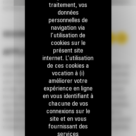
production. Les avantages de cette conception: des facteurs de remplissage et
traitement, vos
une rétention des matériaux plus élevés.
données
personnelles de
navigation via
DESCRIPTION
l’utilisation de
cookies sur le
présent site
APPLICATION
internet. L’utilisation
de ces cookies a
Les godets normaux GP série Performance pour les chargeuses sur
vocation à (i)
pneus compactes Cat® assurent de bonnes performances globales
améliorer votre
pour la mise en tas, la reprise de tas, l'excavation et le chargement
expérience en ligne
de talus. Comme le nom le suggère, ces godets sont performants
en vous identifiant à
lors du chargement au tas ou de matériau en place. Ils sont conçus
chacune de vos
pour des forces d'arrachage et des conditions d'abrasion standards.
connexions sur le
Idéal pour les applications de rétrocavage et de nivellement. Le
site et en vous
rendement volumétrique des godets de la série Performance permet
fournissant des
d'obtenir une capacité jusqu'à 115 % supérieure que celle spécifiée.
services