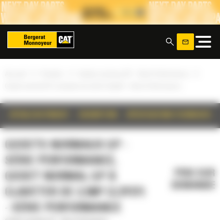
Panneau de gestion des cookies
x
»
»
»
Accueil
Produits
Godets normaux GP - Série Performance
Godet normal GP à claveter de 2,5m³ (3,3yd³) - Série Performance
DÉTAILS DU PRODUIT
DESCRIPTION
SPÉCIFICATIONS TECHNIQUES
GODETS NORMAUX GP -
SÉRIE PERFORMANCE,
PRIX SUR
GODET NORMAL GP À
DEMANDE
CLAVETER DE 2,5M³ (3,3YD³)
- SÉRIE PERFORMANCE