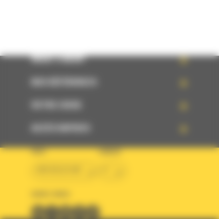
WHAT’S NEW?
NOS RÉFÉRENCES
VOTRE CHOIX
ACCÈS RAPIDES
PAYS
LANGUE
BM BELGIUM
fr
SUIVEZ-NOUS