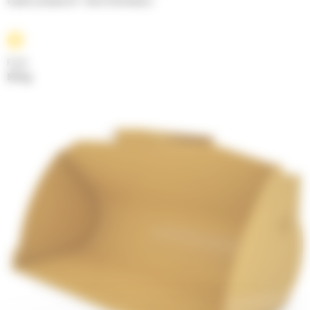
Godets normaux GP - Série Performance
Poids
977 kg