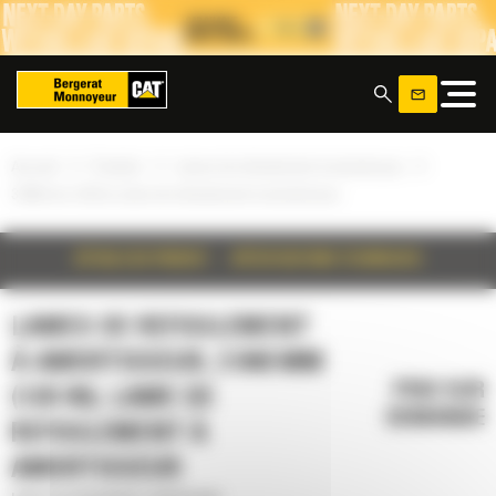
Panneau de gestion des cookies
x
»
»
»
Accueil
Produits
Lames de refoulement à amortisseur
3 048 mm (120 in), lame de refoulement à amortisseur
DÉTAILS DU PRODUIT
SPÉCIFICATIONS TECHNIQUES
LAMES DE REFOULEMENT
À AMORTISSEUR, 3 048 MM
PRIX SUR
(120 IN), LAME DE
DEMANDE
REFOULEMENT À
AMORTISSEUR