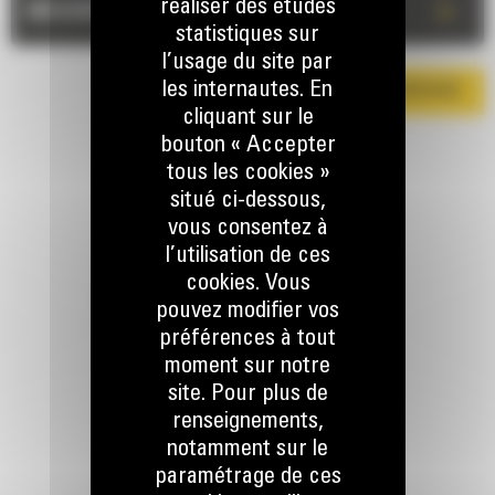
réaliser des études
+
MESURES
statistiques sur
l’usage du site par
les internautes. En
TÉLÉCHARGER LA BROCHURE
cliquant sur le
bouton « Accepter
tous les cookies »
situé ci-dessous,
vous consentez à
l’utilisation de ces
cookies. Vous
RESTONS EN CONTACT
pouvez modifier vos
préférences à tout
moment sur notre
site. Pour plus de
renseignements,
notamment sur le
Appelez-nous
paramétrage de ces
078 157 767