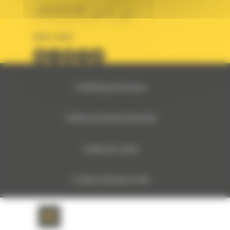
BM BELGIUM
fr
SUIVEZ-NOUS
© 2024 Bergerat-Monnoyeur
Politique des Données Personnelles
Politique des cookies
Conditions Générales de Vente
Monnoyeur Corporate Social Responsibility