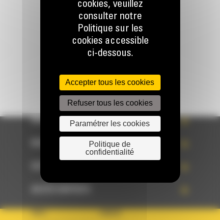
cookies, veuillez
consulter notre
Politique sur les
Écrivez-nous
cookies accessible
ENVOYER LA DEMANDE
ci-dessous.
Accepter tous les cookies
Refuser tous les cookies
WHAT’S NEW?
Paramétrer les cookies
NOS RÉFÉRENCES
Politique de
confidentialité
VOTRE CHOIX
ACCÈS RAPIDES
PAYS
LANGUE