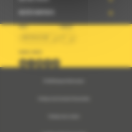
ACCÈS RAPIDES
PAYS
LANGUE
BM BELGIUM
fr
SUIVEZ-NOUS
© 2024 Bergerat-Monnoyeur
Politique des Données Personnelles
Politique des cookies