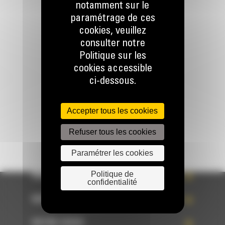
notamment sur le
paramétrage de ces
cookies, veuillez
Appelez-nous
consulter notre
078 157 767
Politique sur les
cookies accessible
ci-dessous.
Écrivez-nous
ENVOYER LA DEMANDE
Accepter tous les cookies
Refuser tous les cookies
Paramétrer les cookies
Politique de
WHAT’S NEW?
confidentialité
NOS RÉFÉRENCES
VOTRE CHOIX