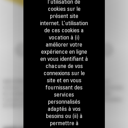
l’utilisation de
cookies sur le
présent site
internet. L’utilisation
de ces cookies a
vocation à (i)
améliorer votre
expérience en ligne
en vous identifiant à
chacune de vos
connexions sur le
site et en vous
LAME DE REFOULEMENT À AMORTISSEUR, 138", lame de refoulement à
fournissant des
amortisseur, 138" de large Requiert des vérins de levage, des ancrages de vérin,
services
des canalisations hydrauliques et des protections de tourillons Requiert
l'ensemble matériel 230-7081 D10R requiert l'installation en usine des tourillons
personnalisés
207-5484 D10T requiert l'installation en usine des tourillons
adaptés à vos
besoins ou (ii) à
permettre à