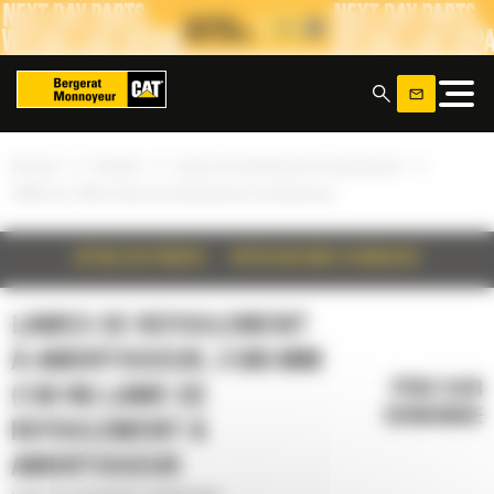
Panneau de gestion des cookies
x
»
»
»
Accueil
Produits
Lames de refoulement à amortisseur
3 505 mm (138 in) lame de refoulement à amortisseur
DÉTAILS DU PRODUIT
SPÉCIFICATIONS TECHNIQUES
LAMES DE REFOULEMENT
À AMORTISSEUR, 3 505 MM
PRIX SUR
(138 IN) LAME DE
DEMANDE
REFOULEMENT À
AMORTISSEUR