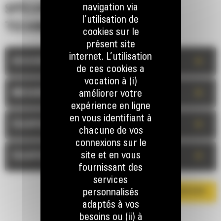
navigation via
SPÉCIFICATIONS
l’utilisation de
TECHNIQUES
cookies sur le
présent site
internet. L’utilisation
+
DESCRIPTION
de ces cookies a
vocation à (i)
+
MESURES
améliorer votre
expérience en ligne
en vous identifiant à
+
ÉQUIPEMENT STANDARD
chacune de vos
connexions sur le
+
site et en vous
ÉQUIPEMENT OPTIONNEL
fournissant des
services
personnalisés
TÉLÉCHARGER LA BROCHURE
adaptés à vos
besoins ou (ii) à