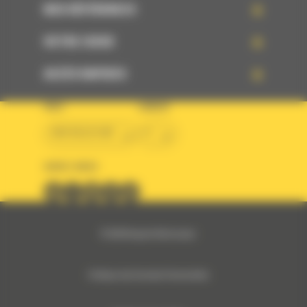
NOS RÉFÉRENCES
VOTRE CHOIX
ACCÈS RAPIDES
PAYS
LANGUE
BM BELGIUM
fr
SUIVEZ-NOUS
© 2024 Bergerat-Monnoyeur
Politique des Données Personnelles