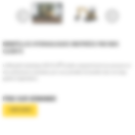
MINIPELLES HYDRAULIQUES INSPIRÉES PAR NOS
CLIENTS
®
La Minipelle hydraulique 303 CR Cat
de taille compacte fournit une puissance et
des performances maximales pour vous permettre de travailler dans une large
gamme d'applications.
PRIX SUR DEMANDE
CONFIGURER