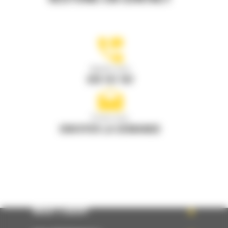
Appelez-nous
078 157 767
Écrivez-nous
ENVOYER LA DEMANDE
WHAT’S NEW?