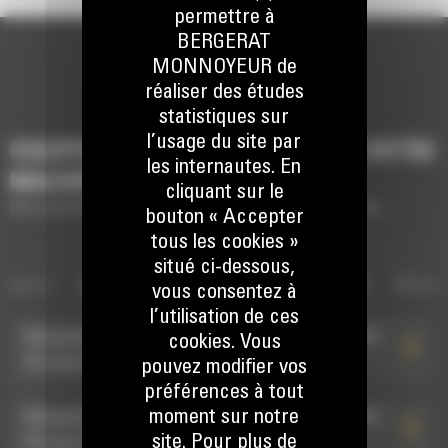
permettre à
BERGERAT
MONNOYEUR de
réaliser des études
statistiques sur
l’usage du site par
EQUIPEMENTS POUR COMPLÉTER VOTRE
les internautes. En
MACHINE
cliquant sur le
Brève description des équipements pour compléter votre machine
bouton « Accepter
tous les cookies »
situé ci-dessous,
ippers
ATTACHES DE LA SÉRIE CW
Attaches de la séri
Marte
vous consentez à
l’utilisation de ces
Minipelles hydrauliques de 3 à 4 tonnes avec CW-
cookies. Vous
05 manuelle
pouvez modifier vos
préférences à tout
moment sur notre
Minipelles hydrauliques de 3 à 4 tonnes avec CW-
site. Pour plus de
05 manuelle