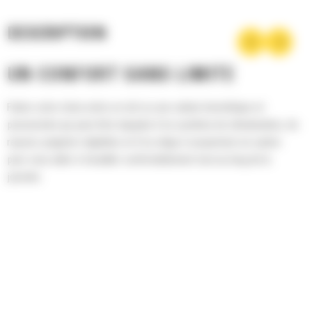
DESCRIPTION
UN CONFORT SANS LIMITE
Faites votre choix entre un toit ou une cabine hermétique et
pressurisée qui peut être équipée d'un système de climatisation, de
repose-poignets réglables et d'un siège à suspension en option
pour vous aider à travailler confortablement tout au long de la
journée.