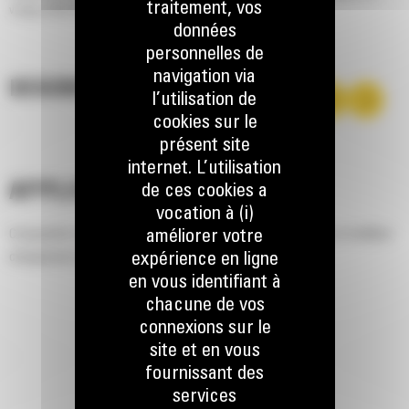
traitement, vos
vidage offrent les performances dont vous avez besoin.
données
personnelles de
navigation via
DESCRIPTION
l’utilisation de
cookies sur le
présent site
internet. L’utilisation
APPLICATION
de ces cookies a
vocation à (i)
Conçeption prévoyant une hauteur de vidage accrue pour un meilleur
améliorer votre
chargement des tombereaux.
expérience en ligne
en vous identifiant à
chacune de vos
connexions sur le
site et en vous
fournissant des
services