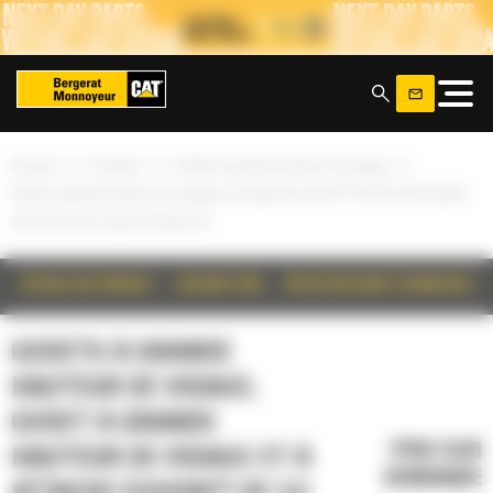
Panneau de gestion des cookies
x
»
»
»
Accueil
Produits
Godets à grande hauteur de vidage
Godet à grande hauteur de vidage et à attache Fusion™ de 3,5 m3 (4,6 yd3)
avec lame de coupe à boulonner
DÉTAILS DU PRODUIT
DESCRIPTION
SPÉCIFICATIONS TECHNIQUES
GODETS À GRANDE
HAUTEUR DE VIDAGE,
GODET À GRANDE
PRIX SUR
HAUTEUR DE VIDAGE ET À
DEMANDE