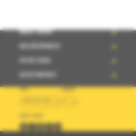
WHAT’S NEW?
NOS RÉFÉRENCES
VOTRE CHOIX
ACCÈS RAPIDES
PAYS
LANGUE
BM BELGIUM
fr
SUIVEZ-NOUS