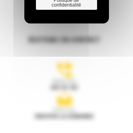
Politique de
confidentialité
RESTONS EN CONTACT
Appelez-nous
078 157 767
Écrivez-nous
ENVOYER LA DEMANDE