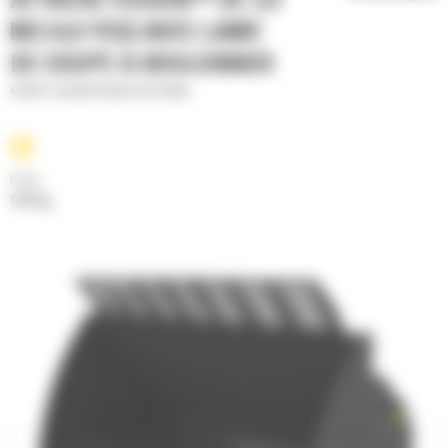
ATTACHE FUSION™ DE 3,5
M3 (4,6 YD3) AVEC LAME
DE COUPE À BOULONNER
Godets à grande hauteur de vidage
Poids
1797 kg