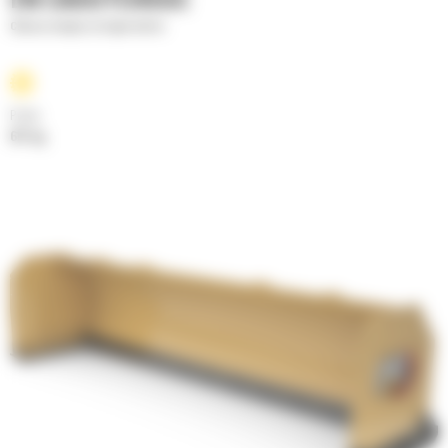
EN CAOUTCHOUC
Chasse-neiges en ligne droite
Poids
611 kg