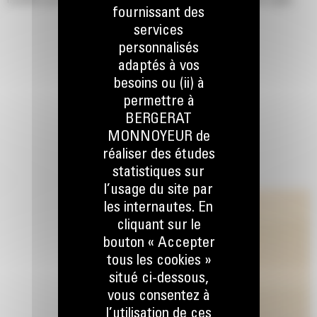
modèles qui utilisent une attache de type chargeur compact rigide.
fournissant des
services
personnalisés
adaptés à vos
besoins ou (ii) à
permettre à
BERGERAT
MONNOYEUR de
réaliser des études
statistiques sur
l’usage du site par
les internautes. En
cliquant sur le
bouton « Accepter
tous les cookies »
situé ci-dessous,
vous consentez à
l’utilisation de ces