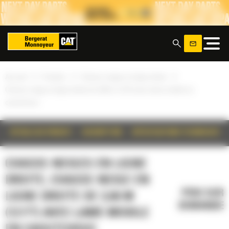
Panneau de gestion des cookies
x
»
»
»
Accueil
Produits
Chasse-neiges en ligne droite
Chasse-neige en ligne droite de 3,66 m (12 ft) avec lame mobile en
caoutchouc
DÉTAILS DU PRODUIT
DESCRIPTION
SPÉCIFICATIONS TECHNIQUES
CHASSE-NEIGES EN LIGNE
DROITE, CHASSE-NEIGE EN
PRIX SUR
LIGNE DROITE DE 3,66 M
DEMANDE
(12 FT) AVEC LAME MOBILE