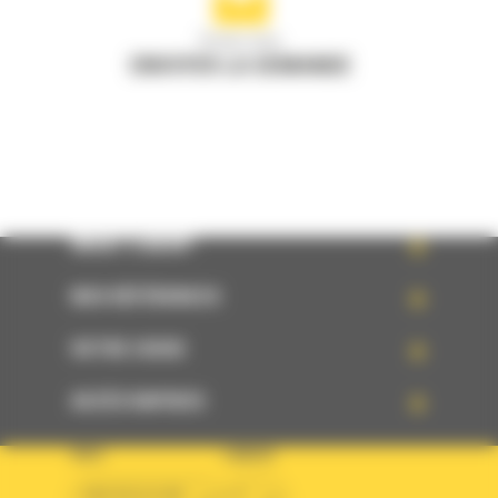
Écrivez-nous
ENVOYER LA DEMANDE
WHAT’S NEW?
NOS RÉFÉRENCES
VOTRE CHOIX
ACCÈS RAPIDES
PAYS
LANGUE