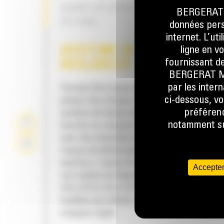
BARRE DE RACLAGE EN ARRIÈRE EN
BERGERAT M
OPTION
données perso
internet. L’ut
ligne en v
SYSTÈME DE LAMES MOBI
fournissant de
RÉGLABLES
BERGERAT MON
par les inter
Pouvant être munis de deux lames de coupe, 
ci-dessous, vo
plupart des chasse-neige Cat® sont équipés
préférenc
système de lames mobiles intégré dans la ba
notamment sur
bouclier en caissons se relève en cas de con
avec des obstacles invisibles afin de minimis
risques de détérioration du chasse-neige et d
machine. L'option de lame de coupe en caou
Accepter
non mobile est disponible dans les tailles sui
2,6 m (8 ft), 3,2 m (10 ft) et 3,8 m (12 ft), pour 
modèles qui utilisent une attache de type ch
compact rigide.