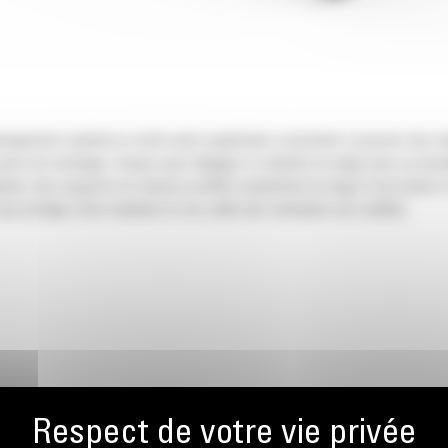
eigement optimal ou toute autre application consistant à pousser des ma
ires de stockage. Conçus pour dégager et rabattre la neige avec un boucli
cé, des supports en caisson profilés empêchent la neige d'accrocher à l'o
ui protège votre machine et vos outils des obstacles non visibles.