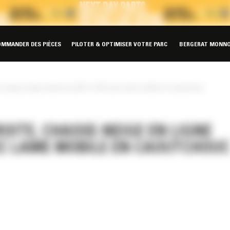
OMMANDER DES PIÈCES
PILOTER & OPTIMISER VOTRE PARC
BERGERAT MONNO
neige en ligne droite de 4,26 m (14 ft) avec lame mobile en caoutchouc
OITE, CHASSE-NEIGE EN LIGNE
AVEC LAME MOBILE EN CAOUTCHOUC