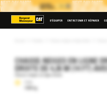
Panneau de gestion des cookies
S'ÉQUIPER
ENTRETENIR ET RÉPARER
C
»
»
»
Accueil
Produits
Chasse-neiges en ligne droite
Chasse-
CHASSE-NEIGES EN LIGNE DR
DROITE DE 4,26 M (14 FT) 
Chasse-neiges en ligne droite
Poids
1306 kg