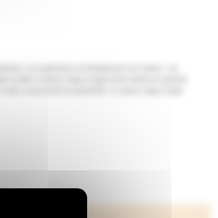
tériaux. Les applications de déneigement sont variées : par
er profilé, le chasse-neige en ligne droite optimise la quantité
util, ce qui accroît la productivité. Le chasse-neige en ligne