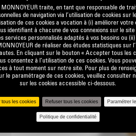
ONNOYEUR traite, en tant que responsable de trai
nnelles de navigation via l’utilisation de cookies sur l
ilisation de ces cookies a vocation à (i) améliorer votr
ous identifiant à chacune de vos connexions sur le site
LES
s services personnalisés adaptés à vos besoins ou (ii
NOYEUR de réaliser des études statistiques sur l’
nautes. En cliquant sur le bouton « Accepter tous les c
la
us consentez à l’utilisation de ces cookies. Vous pouv
 d'un
es à tout moment sur notre site. Pour plus de rense
se. Le
 le paramétrage de ces cookies, veuillez consulter n
tact
sur les cookies accessible ci-dessous.
er les
e la
tchouc
 tous les cookies
Refuser tous les cookies
Paramétrer l
vantes :
tous les
Politique de confidentialité
argeur