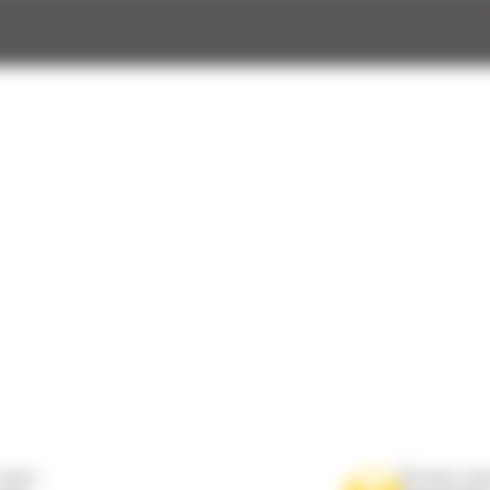
nous
Écrivez-no