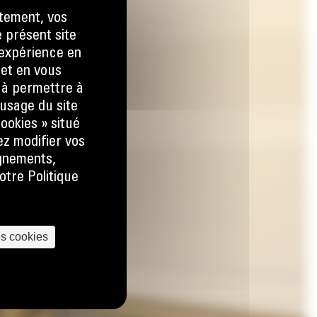
tement, vos
e présent site
e expérience en
 et en vous
) à permettre à
usage du site
ookies » situé
ez modifier vos
ignements,
otre Politique
es cookies