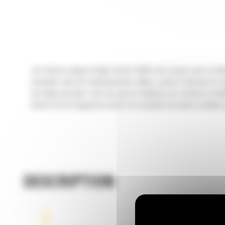
Les chasse-neige en ligne droite Cat® sont conçus pour un dén
exemple, aires de stationnement, allées, pistes d'aéroport et a
de neige poussée. Une fois que le matériau est contenu et dépla
droite Cat est équipé de série d'un système de lames mobiles q
DESCRIPTION