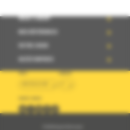
WHAT’S NEW?
NOS RÉFÉRENCES
VOTRE CHOIX
ACCÈS RAPIDES
PAYS
LANGUE
BM BELGIUM
fr
SUIVEZ-NOUS
© 2024 Bergerat-Monnoyeur