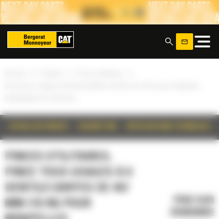
Panneau de gestion des cookies
x
»
»
»
Accueil
Produits
Pinces utilitaires
Pince tous-usages à 6 dents/2 griffes de 457 mm (18 in) pour minipelles
hydrauliques de 10 tonnes
DÉTAILS DU PRODUIT
DESCRIPTION
SPÉCIFICATIONS TECHNIQUES
PINCES UTILITAIRES,
PINCE TOUS-USAGES À 6
DENTS/2 GRIFFES DE 457
PRIX SUR
MM (18 IN) POUR
DEMANDE