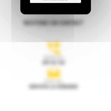
RESTONS EN CONTACT
Appelez-nous
078 157 767
Écrivez-nous
ENVOYER LA DEMANDE