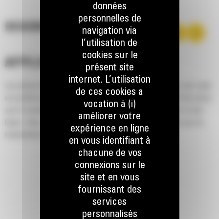
données
personnelles de
DESCRIPTION
navigation via
l’utilisation de
cookies sur le
APPLICATION
présent site
internet. L’utilisation
Les pinces tous-usages Cat® sont optimisées par nature. Leur style
de ces cookies a
est parfait pour une pelle hydraulique qui peut bénéficier d'une pince
vocation à (i)
pour la manutention occasionnelle de matériaux plus petits et plus
améliorer votre
légers. Elles sont mieux adaptées aux machines qui ne font pas de
expérience en ligne
manutention de matériaux tout au long de la journée.
en vous identifiant à
chacune de vos
connexions sur le
site et en vous
fournissant des
services
personnalisés