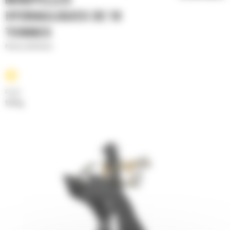
MINIPELLES
HYDRAULIQUES DE 10
TONNES
Pinces utilitaires
Poids
147 kg