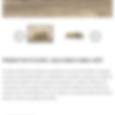
PRODUCTIVITÉ ÉLEVÉE / SOLUTION À FAIBLE COÛT
Le moteur jumelé de la décapeuse automotrice sur pneus 657 Cat® a la capacité
de doper la productivité grâce au chargement à assistance réciproque. Combinez
cette fonctionnalité à une plus grande productivité, un meilleur confort pour le
conducteur et de nouvelles fonctions de sécurité (système d'accès motorisé et
disques à bain d'huile efficaces) et vous obtenez une machine offrant des retours
élevés en termes de profits et de temps.