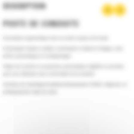
DESCRIPTION
POSTE DE CONDUITE
Conception ergonomique avec un vaste espace de travail.
Commandes faciles à utiliser contribuant à réduire la fatigue, avec
arrêts automatiques et encliquetages
Siège Cat Comfort à suspension pneumatique réglable et pivotant,
pour une utilisation plus confortable de la machine
Système de chauffage/ventilation/climatisation (HVAC), dégivreur et
prééquipement radio de série