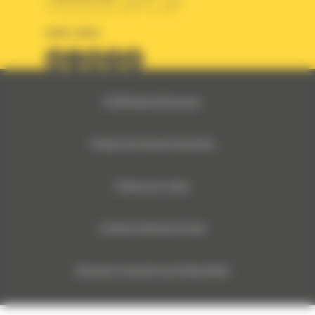
SUIVEZ-NOUS
© 2024 Bergerat-Monnoyeur
Politique des Données Personnelles
Politique des cookies
Conditions Générales de Vente
Monnoyeur Corporate Social Responsibility