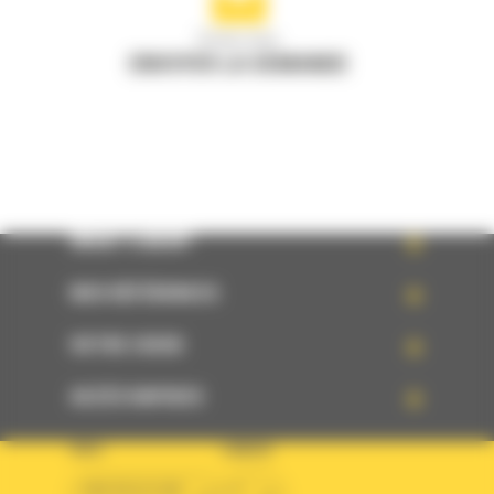
Écrivez-nous
ENVOYER LA DEMANDE
WHAT’S NEW?
NOS RÉFÉRENCES
VOTRE CHOIX
ACCÈS RAPIDES
PAYS
LANGUE
BM BELGIUM
fr