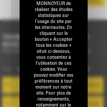
TÉLÉCHARGER LA BROCHURE
MONNOYEUR de
réaliser des études
statistiques sur
l’usage du site par
les internautes. En
cliquant sur le
TECHNOLOGIES POUR COMPLÉTER
bouton « Accepter
VOTRE MACHINE
tous les cookies »
situé ci-dessous,
Brève description des technologies pour compléter votre machine
vous consentez à
l’utilisation de ces
cookies. Vous
ctivité
GESTION DES ÉQUIPEMENTS
pouvez modifier vos
préférences à tout
Product Link Cat
moment sur notre
Gestion des équipem
site. Pour plus de
renseignements,
VisionLink®
notamment sur le