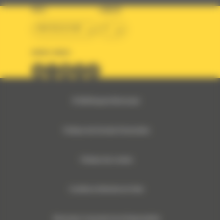
PAYS
LANGUE
BM BELGIUM
fr
SUIVEZ-NOUS
© 2024 Bergerat-Monnoyeur
Politique des Données Personnelles
Politique des cookies
Conditions Générales de Vente
Monnoyeur Corporate Social Responsibility