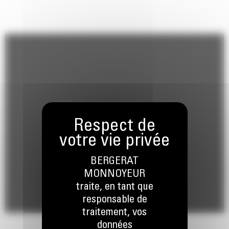
transfèrent et absorbent les contraintes par une plus grande partie
du châssis.
Doté de freins à disques à bain d'huile à commande hydraulique
entièrement sous carter pour de meilleures performances.
Structures ultra-résistantes capables de supporter les conditions
les plus difficiles et plusieurs cycles de vie pour aider à améliorer
vos résultats.
Dans les coins du refoulement, les contraintes sont ainsi transmises
BERGERAT
et absorbées par une plus grande partie du châssis.
MONNOYEUR
traite, en tant que
responsable de
traitement, vos
données