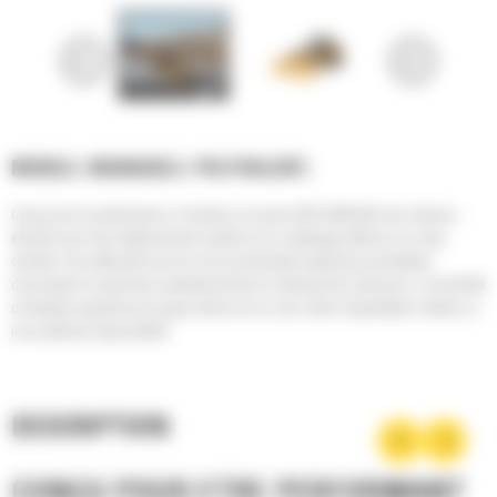
MOBILE. MANIABLE. POLYVALENT.
Conçu pour la performance, le tracteur sur pneus 834 Cat® offre des vitesses
élevées pour des déplacements rapides et un nettoyage efficace sur votre
chantier. Une efficacité accrue et une productivité supérieure permettent
d'accomplir le travail plus rapidement tout en réduisant les émissions. Une facilité
d'entretien garantit une longue durée de vie, des coûts d'exploitation réduits, et
une meilleure disponibilité.
DESCRIPTION
CONÇU POUR ÊTRE PERFORMANT