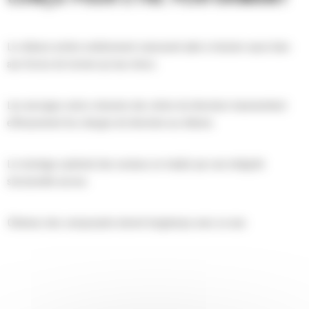
Le châssis arrière entièrement caissonné aide à résister aussi bien
aux forces de torsion qu'aux chocs.
Les ancrages extra-robustes des vérins de direction transmettent
efficacement les charges de direction au châssis.
Le montage optimisé des essieux se traduit par une intégrité
structurelle accrue.
Obtenez des composants durent longtemps avec un axe
d'articulation supérieur, une tôle de châssis et un roulement de plus
grande taille.
Les barres de poussée massives fixées sur toute la largeur