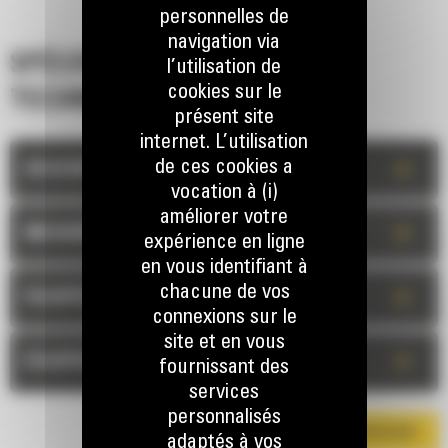
personnelles de
navigation via
SPÉCIFICATIONS
l’utilisation de
cookies sur le
TECHNIQUES
présent site
internet. L’utilisation
de ces cookies a
+
DESCRIPTION
vocation à (i)
améliorer votre
+
MESURES
expérience en ligne
en vous identifiant à
chacune de vos
+
ÉQUIPEMENT STANDARD
connexions sur le
site et en vous
+
ÉQUIPEMENT OPTIONNEL
fournissant des
services
personnalisés
TÉLÉCHARGER LA BROCHURE
adaptés à vos