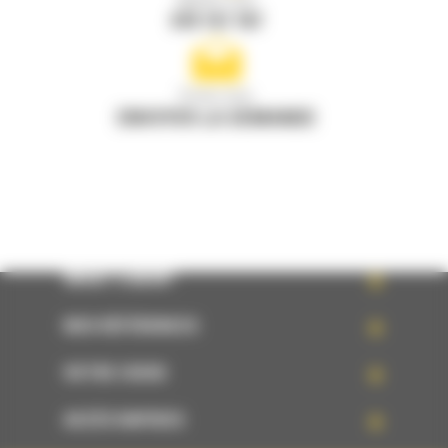
Appelez-nous
078 157 767
Écrivez-nous
ENVOYER LA DEMANDE
WHAT’S NEW?
NOS RÉFÉRENCES
VOTRE CHOIX
ACCÈS RAPIDES