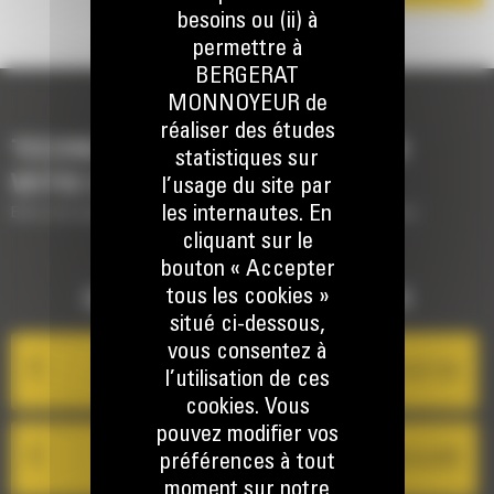
besoins ou (ii) à
permettre à
BERGERAT
MONNOYEUR de
réaliser des études
TECHNOLOGIES POUR COMPLÉTER
statistiques sur
VOTRE MACHINE
l’usage du site par
les internautes. En
Brève description des technologies pour compléter votre machine
cliquant sur le
bouton « Accepter
tous les cookies »
GESTION DES ÉQUIPEMENTS
situé ci-dessous,
vous consentez à
Product Link Cat
l’utilisation de ces
cookies. Vous
pouvez modifier vos
VisionLink®
préférences à tout
moment sur notre