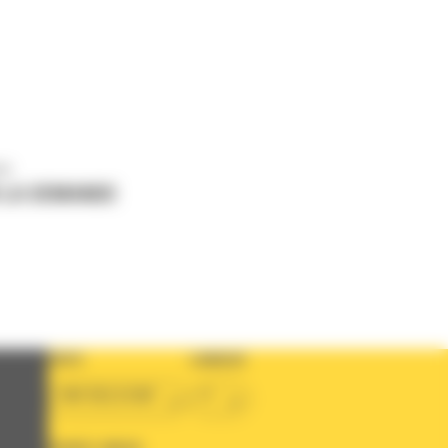
us
 LA DEMANDE
PAYS
LANGUE
BM BELGIUM
fr