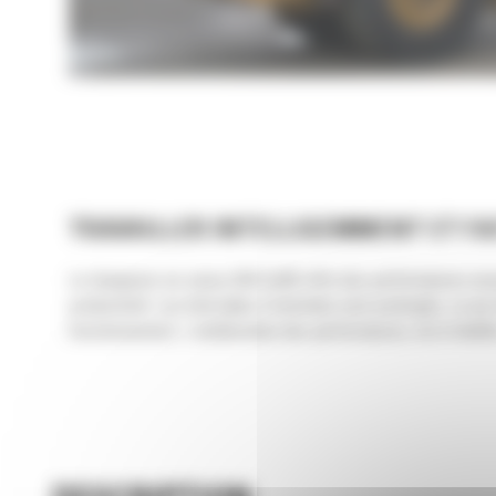
TRAVAILLER INTELLIGEMMENT ET F
La chargeuse sur pneus 950 Cat® offre des performances except
productivité. Les intervalles d'entretien sont prolongés, ce q
fonctionnement. L'amélioration des performances, de la fiabilit