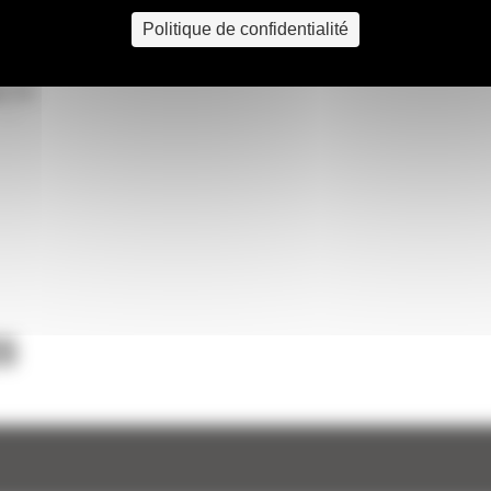
r) et
 diesel
Politique de confidentialité
ge de
 d'un
 les
achines
ilité
S