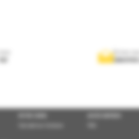
nous
Écrivez-no
767
ENVOYER
VOTRE CHOIX
ACCÈS RAPIDES
Calculatrice Carbone
FAQ