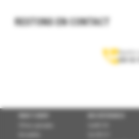
RESTONS EN CONTACT
Appelez-
078 157 
WHAT’S NEW?
NOS RÉFÉRENCES
Offres spéciales
Cat® 310
Actualités
Cat ® 317