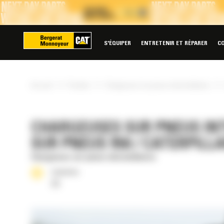
Panneau de gestion des cookies
S'ÉQUIPER
ENTRETENIR ET RÉPARER
C
»
»
»
Accueil
Produits
Chargeuses sur pneus intermédiaires
CHARGEUSES SUR PNEUS INT
SUR PNEUS 950 / CATERPILL
Chargeuses sur pneus intermédiaires
Cylindrée
7 l