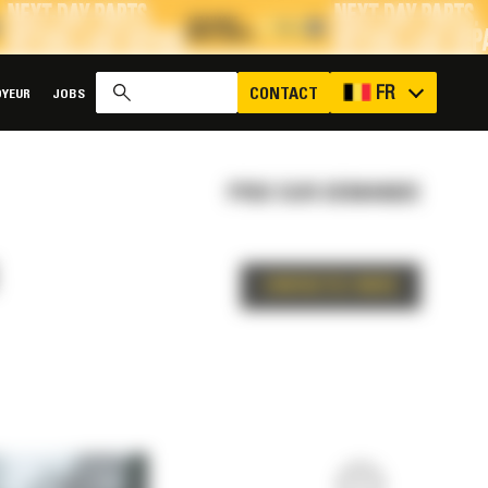
x
FR
CONTACT
YEUR
JOBS
PRIX SUR DEMANDE
CONTACTEZ-NOUS