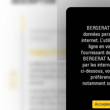
DESCRIPTION
BERGERAT M
CONFIGURATIONS SPÉCIALEMENT
données perso
CONÇUES
internet. L’ut
ligne en v
FIABILITÉ ÉPROUVÉE
fournissant de
BERGERAT MON
Le Moteur C7.1 Cat® offre une forte puissan
par les inter
volumique avec une combinaison de circuits
ci-dessous, vo
électroniques, de carburant et d'air qui ont fa
préférenc
preuves.
notamment sur
Il est doté d'un système de régénération
automatique Cat, d'un module d'émissions p
Cat (CEM, Clean Emissions Module) avec filtre
Accepter