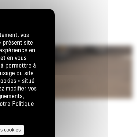
tement, vos
e présent site
e expérience en
 et en vous
) à permettre à
usage du site
ookies » situé
ez modifier vos
ignements,
otre Politique
es cookies