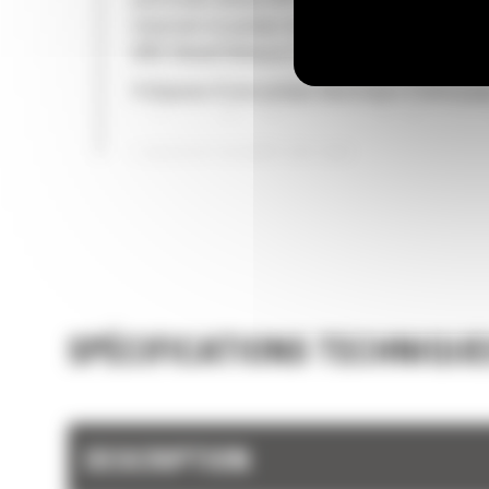
particules diesel (DPF, Diesel Particulate Filte
réservoir et pompe de liquide d'échappement
(DEF, Diesel Exhaust Fluid).
Il dispose d'une pompe électrique d'amorça
carburant, d'un séparateur eau/carburant et
filtre à carburant secondaire.
LONGUE DURÉE DE VIE
La conception rigoureuse des composants et
résultats des processus de validation des m
se traduisent par une fiabilité et une disponib
sans précédent.
SPÉCIFICATIONS TECHNIQUE
DESCRIPTION