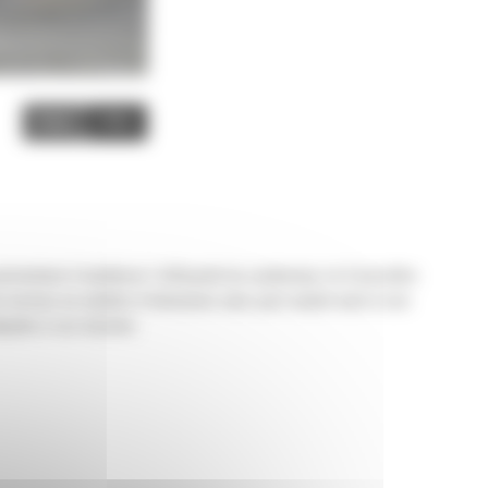
Image
Video
mettent d'améliorer l'efficacité du conducteur et d'accroître
ux normes en matière d'émissions sans pour autant nuire à son
daptée à vos besoins.