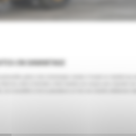
AITES-EN DAVANTAGE
ionnelles grâce à des technologies simples d'emploi en standard qui per
ui réduit les coûts d'entretien. Cette machine est conçue pour répondre a
é, de la durabilité et de la polyvalence en font une machine idéalement a