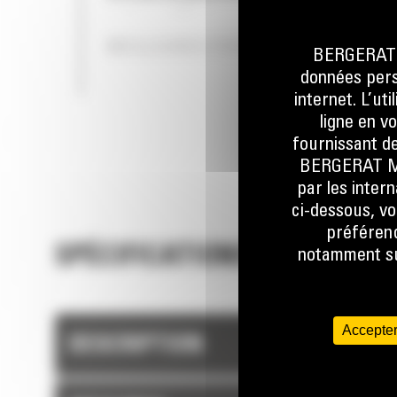
patins, et d'équipements vous permet d'équi
votre machine pour d'excellentes performan
MEILLEURES PERFORMANCES
BERGERAT M
dans vos applications.
données perso
Les configurations spécialement conçues pou
internet. L’ut
faible pression au sol, les cales de navires, l
ligne en v
aciéries et les chargeuses à chaînes pour le
fournissant de
traitement des déchets sont adaptées aux
BERGERAT MON
applications les plus difficiles.
par les inter
ci-dessous, vo
préférenc
SPÉCIFICATIONS TECHNIQUE
notamment sur
Accepter
DESCRIPTION