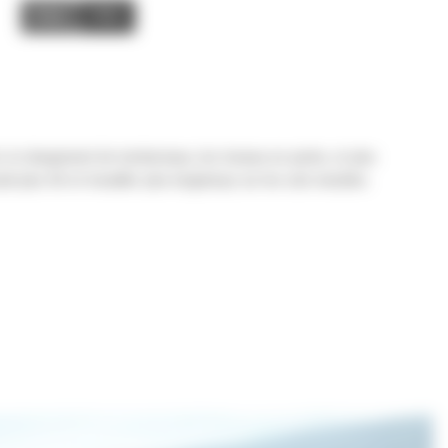
Image
Video
, le chargement de tombereaux, les travaux en pente, et plus
l plus tôt et travailler plus longtemps sur les sols meubles.