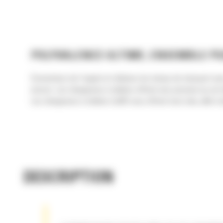
POLYVALENCE ULTIME, ENSEMBLE P
Économisez de l'argent et réduisez les temps de transport ave
encore. Les chargeuses à chaînes offrent une pression au sol ré
Les chargeuses à chaînes Cat® vous offrent tout cela, allié à
DESCRIPTION