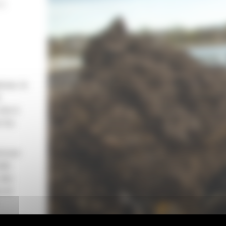
DE
esse, la
site à
 les
ectuer
ide
 des
s et
ment, de