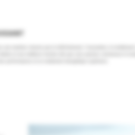
UISSANT
c une machine robuste pour le défrichement, l'excavation, le nivellement
duite et une meilleure traction afin que vous puissiez commencer le travai
 des performances et un rendement énergétique supérieurs.