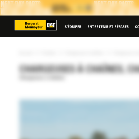
Panneau de gestion des cookies
S'ÉQUIPER
ENTRETENIR ET RÉPARER
C
»
»
»
Accueil
Produits
Chargeuses à chaînes
Chargeuse à c
CHARGEUSES À CHAÎNES, CH
Chargeuses à chaînes