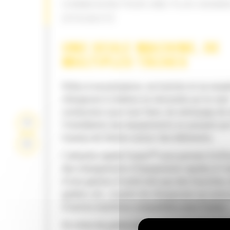
CONNEXION POUR UNE PLUS GRAN
EFFICACITÉ
UNE SEULE MACHINE, DE
MULTIPLES TÂCHES
Grâce à sa puissance, sa traction et sa soupl
chargeuse à chaînes ne nécessite qu'un seul
conducteur pour tout faire, du nettoyage de 
l'installation des équipements en passant par
travaux de finition autour des bâtiments.
L'attache rapide Fusion™ vous permet d'eff
des changements d'équipement rapides à l'a
d'une gamme d'outils tels que des fourches,
godets, etc., à partir de chargeuses sur pneu
d'autres machines compatibles avec Fusion.
Un choix de godets/dents, de trains de roule