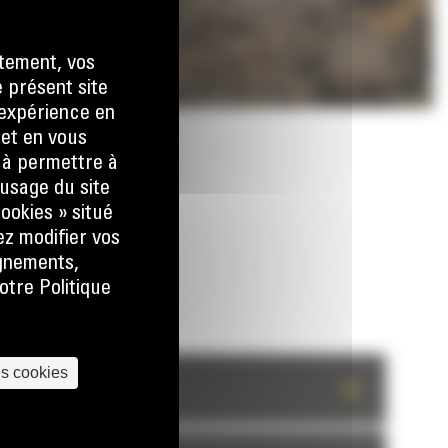
tement, vos
e présent site
e expérience en
 et en vous
) à permettre à
usage du site
ookies » situé
ez modifier vos
ignements,
otre Politique
es cookies
+