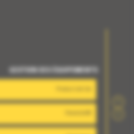
GESTION DES ÉQUIPEMENTS
Product Link Cat
VisionLink®