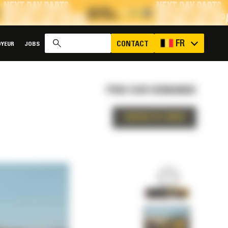
x
FR
CONTACT
YEUR
JOBS
PRIX SUR DEMANDE
CONTACTEZ-NOUS