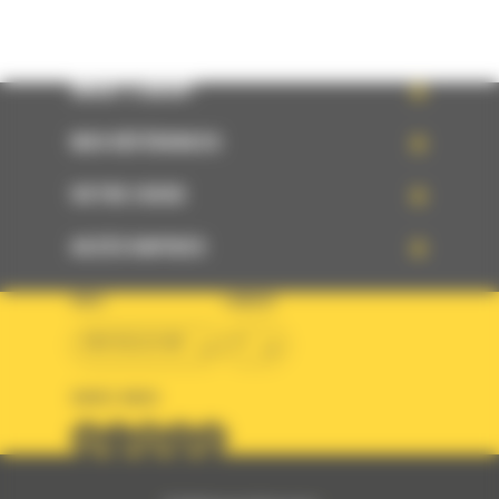
WHAT’S NEW?
NOS RÉFÉRENCES
VOTRE CHOIX
ACCÈS RAPIDES
PAYS
LANGUE
BM BELGIUM
fr
SUIVEZ-NOUS