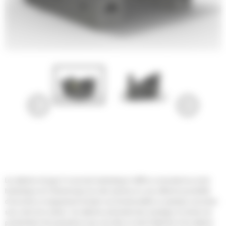
Les attaches de type S à raccords hydrauliques Cat® se connectent au circuit
hydraulique et à l'électronique de votre machine en vous offrant la possibilité
d'accrocher un équipement et toutes ses fonctionnalités en quelques secondes
sans sortir de la cabine. Ces attaches présentent des avantages en termes de
productivité et de polyvalence que vous êtes en droit d'attendre d'une attache.