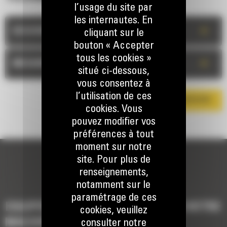
l’usage du site par
les internautes. En
+
DESCRIPTION
cliquant sur le
bouton « Accepter
tous les cookies »
+
MESURES
situé ci-dessous,
vous consentez à
l’utilisation de ces
TÉLÉCHARGER LA BROCHURE
cookies. Vous
pouvez modifier vos
préférences à tout
moment sur notre
site. Pour plus de
renseignements,
notamment sur le
paramétrage de ces
EQUIPEMENTS POUR COMPLÉTER VOTRE
cookies, veuillez
MACHINE
consulter notre