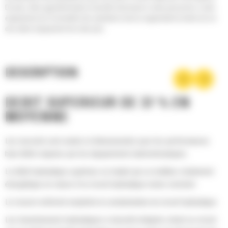
De plus, elles apportent toute la sécurité nécessaire à votre personnel, à votre
équipement et à l'ensemble des opérations tout en augmentant la durée de vie
des autres équipement de votre parc.
DESCRIPTION
DÉBIT SUPÉRIEUR DE 37 % EN
MOYENNE
Les raccords sont usinés et dimensionnés pour les performances
haut débit requises par les équipements hydromécaniques.
Le débit hydraulique supérieur se traduit par un meilleur rendement
énergétique en raison d'un circuit hydraulique moins restreint.
Le ressort enfermé empêche la contamination du circuit hydraulique.
Les branchements hydrauliques à sécurité intégrée créent un circuit