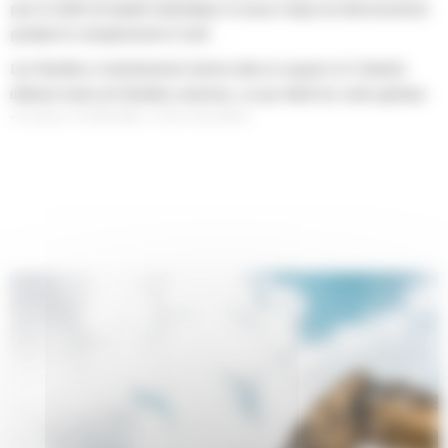
pour le débit de liquide hydraulique et aucun risque de déversements
pendant le remplacement d'outil.
Les flexibles à cheminement interne dans le support et l'attache
utilisent moins de flexibles externes, ce qui réduit les coûts globaux
en termes de flexibles et de réparation.