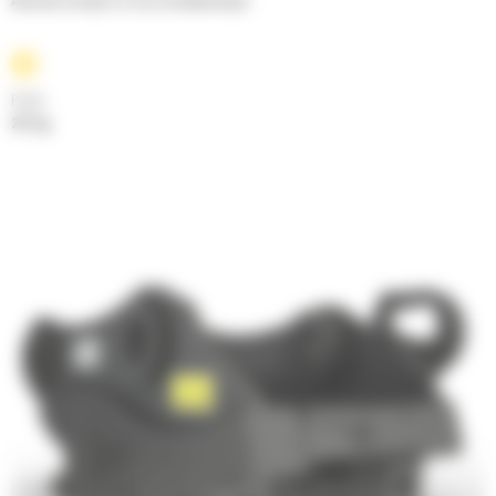
Attaches de type S à raccord hydraulique
Poids
211 kg