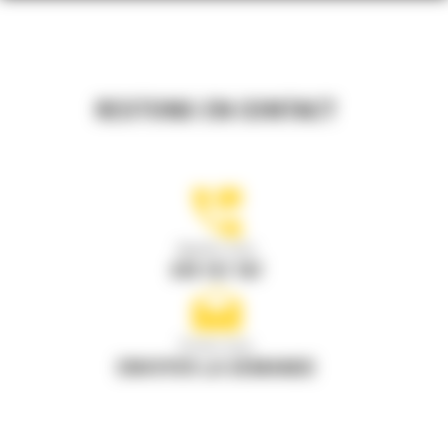
RESTONS EN CONTACT
Appelez-nous
078 157 767
Écrivez-nous
ENVOYER LA DEMANDE