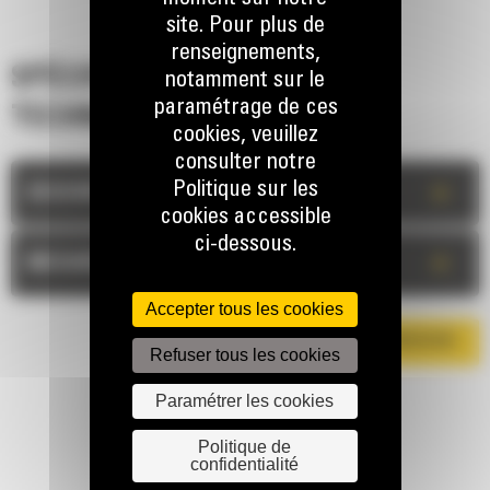
site. Pour plus de
renseignements,
SPÉCIFICATIONS
notamment sur le
paramétrage de ces
TECHNIQUES
cookies, veuillez
consulter notre
Politique sur les
+
DESCRIPTION
cookies accessible
ci-dessous.
+
MESURES
Accepter tous les cookies
TÉLÉCHARGER LA BROCHURE
Refuser tous les cookies
Paramétrer les cookies
Politique de
confidentialité