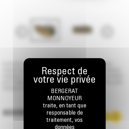
Les brosses orientables hydrauliques et manuelles Cat® pour chargeurs
compacts rigides, chargeuses à chaînes compactes, chargeuses-pelleteuses,
chargeuses sur pneus compactes et petites chargeuses sur pneus sont idéales
pour le nettoyage des aires de stationnement, sites industriels, scieries, pistes
d'aéroport, rues, allées et voies de circulation.
BERGERAT
MONNOYEUR
traite, en tant que
DESCRIPTION
responsable de
traitement, vos
données