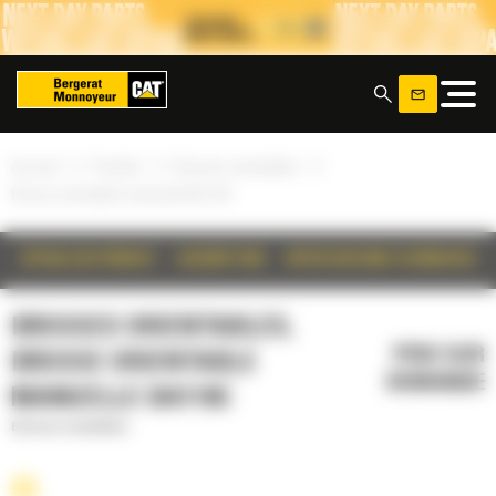
Panneau de gestion des cookies
x
»
»
»
Accueil
Produits
Brosses orientables
Brosse orientable manuelle BA118C
DÉTAILS DU PRODUIT
DESCRIPTION
SPÉCIFICATIONS TECHNIQUES
BROSSES ORIENTABLES,
PRIX SUR
BROSSE ORIENTABLE
DEMANDE
MANUELLE BA118C
Brosses orientables