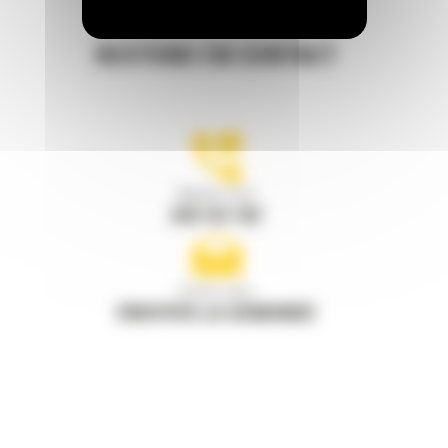
RESTONS EN CONTACT
Appelez-nous
078 157 767
Écrivez-nous
ENVOYER LA DEMANDE