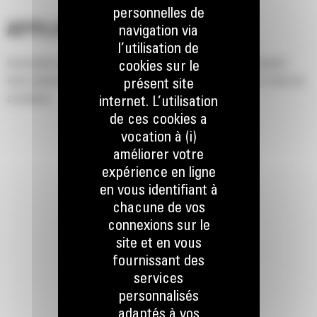
personnelles de
APPLICATION
navigation via
l’utilisation de
Conception idéale pour le nettoyage des aires de stationnement,
cookies sur le
sites industriels, scieries, pistes d'aéroport, rues, allées et voies de
présent site
circulation.
internet. L’utilisation
de ces cookies a
vocation à (i)
améliorer votre
expérience en ligne
en vous identifiant à
chacune de vos
connexions sur le
site et en vous
fournissant des
services
personnalisés
adaptés à vos