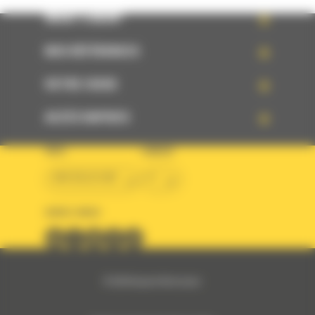
WHAT’S NEW?
NOS RÉFÉRENCES
VOTRE CHOIX
ACCÈS RAPIDES
PAYS
LANGUE
BM BELGIUM
fr
SUIVEZ-NOUS
© 2024 Bergerat-Monnoyeur