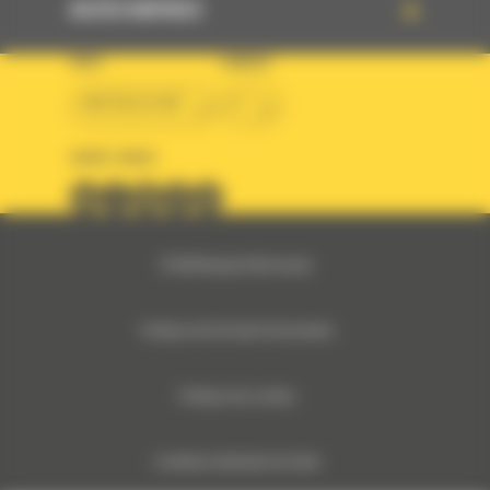
ACCÈS RAPIDES
PAYS
LANGUE
BM BELGIUM
fr
SUIVEZ-NOUS
© 2024 Bergerat-Monnoyeur
Politique des Données Personnelles
Politique des cookies
Conditions Générales de Vente