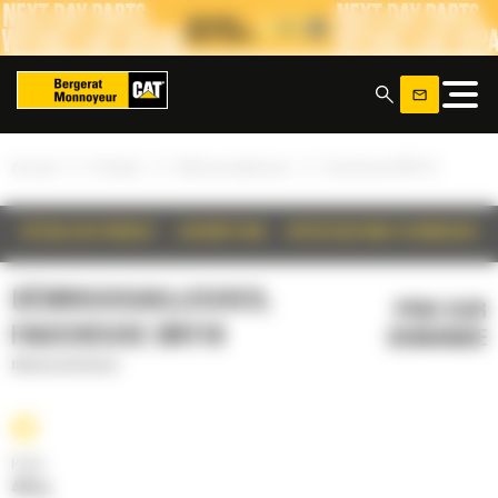
Panneau de gestion des cookies
x
»
»
»
Accueil
Produits
Débroussailleuses
Faucheuse BR118
DÉTAILS DU PRODUIT
DESCRIPTION
SPÉCIFICATIONS TECHNIQUES
DÉBROUSSAILLEUSES,
PRIX SUR
FAUCHEUSE BR118
DEMANDE
Débroussailleuses
Poids
496 kg