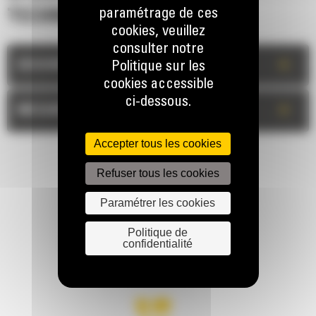
paramétrage de ces
TECHNIQUES
cookies, veuillez
consulter notre
+
DESCRIPTION
Politique sur les
cookies accessible
ci-dessous.
+
MESURES
Accepter tous les cookies
Refuser tous les cookies
Paramétrer les cookies
Politique de
RESTONS EN CONTACT
confidentialité