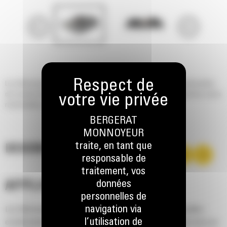
Les débroussailleuses Cat® servent à nettoyer les broussailles envahissantes
des abords d'autoroutes, des passages mais aussi au nettoyage initial des zones
résidentielles, des parcs et des aires de jeux.
BERGERAT
MONNOYEUR
traite, en tant que
DESCRIPTION
responsable de
traitement, vos
données
APPLICATION
personnelles de
navigation via
Les débroussailleuses Cat® servent à nettoyer les broussailles
l’utilisation de
envahissantes des abords d'autoroutes, des passages mais aussi au