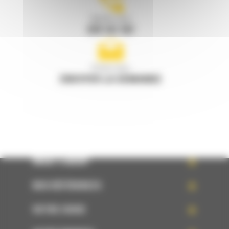
Appelez-nous
078 157 767
Écrivez-nous
ENVOYER LA DEMANDE
WHAT’S NEW?
NOS RÉFÉRENCES
VOTRE CHOIX