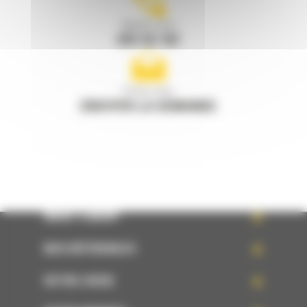
Appelez-nous
078 157 767
Écrivez-nous
ENVOYER LA DEMANDE
WHAT’S NEW?
NOS RÉFÉRENCES
VOTRE CHOIX