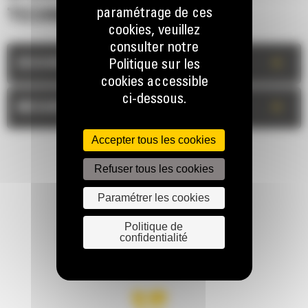
paramétrage de ces
TECHNIQUES
cookies, veuillez
consulter notre
+
DESCRIPTION
Politique sur les
cookies accessible
ci-dessous.
+
MESURES
Accepter tous les cookies
Refuser tous les cookies
Paramétrer les cookies
Politique de
RESTONS EN CONTACT
confidentialité