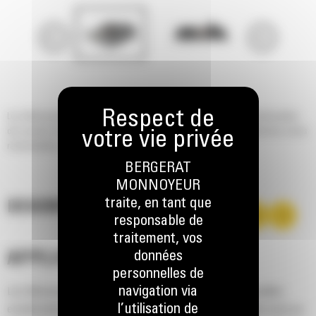
Les débroussailleuses Cat® servent à nettoyer les broussailles envahissantes
des abords d'autoroutes, des passages mais aussi au nettoyage initial des zones
résidentielles, des parcs et des aires de jeux.
BERGERAT
MONNOYEUR
traite, en tant que
DESCRIPTION
responsable de
traitement, vos
données
APPLICATION
personnelles de
navigation via
Les débroussailleuses Cat® servent à nettoyer les broussailles
l’utilisation de
envahissantes des abords d'autoroutes, des passages mais aussi au