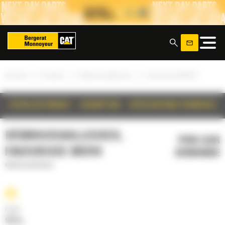
Panneau de gestion des cookies
x
»
»
»
Accueil
Produits
Débroussailleuses
Faucheuse BR318
DÉTAILS DU PRODUIT
DESCRIPTION
SPÉCIFICATIONS TECHNIQUES
DÉBROUSSAILLEUSES,
PRIX SUR
FAUCHEUSE BR318
DEMANDE
Débroussailleuses
Poids
502 kg