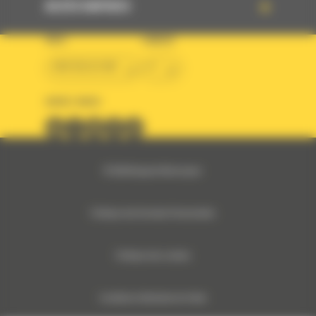
ACCÈS RAPIDES
PAYS
LANGUE
BM BELGIUM
fr
SUIVEZ-NOUS
© 2024 Bergerat-Monnoyeur
Politique des Données Personnelles
Politique des cookies
Conditions Générales de Vente