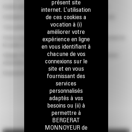
présent site
Grande zone d'entrée de câbles pour une facilité de pose
internet. L’utilisation
de ces cookies a
Contenant un disjoncteur unique ou multiple monté sur le côté
vocation à (i)
Trois portes de chaque côté
améliorer votre
Portes à charnières verticales avec butoirs de porte permettant de
expérience en ligne
les garder ouvertes avec une rotation à 180°
en vous identifiant à
chacune de vos
Vidanges d'huile de lubrification et de liquide de refroidissement
connexions sur le
acheminées vers l'extérieur de la base du capotage
site et en vous
Couvercle de l'orifice de remplissage du radiateur
fournissant des
services
personnalisés
adaptés à vos
besoins ou (ii) à
permettre à
BERGERAT
MONNOYEUR de