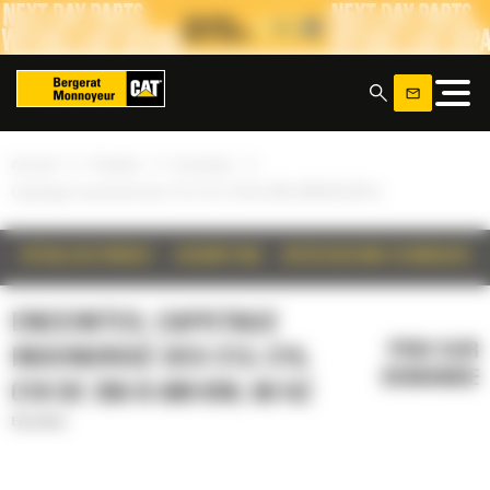
Panneau de gestion des cookies
x
»
»
»
Accueil
Produits
Enceintes
Capotage insonorisé des C13, C15, C18 de 350 à 600 kW, 60 Hz
DÉTAILS DU PRODUIT
DESCRIPTION
SPÉCIFICATIONS TECHNIQUES
ENCEINTES, CAPOTAGE
PRIX SUR
INSONORISÉ DES C13, C15,
DEMANDE
C18 DE 350 À 600 KW, 60 HZ
Enceintes