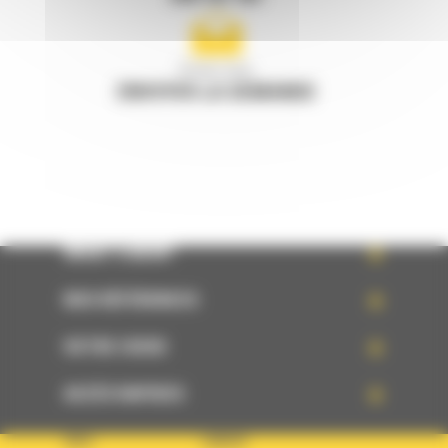
Écrivez-nous
ENVOYER LA DEMANDE
WHAT’S NEW?
NOS RÉFÉRENCES
VOTRE CHOIX
ACCÈS RAPIDES
PAYS
LANGUE