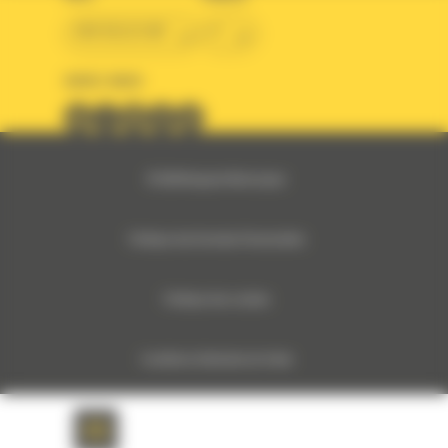
BM BELGIUM
fr
SUIVEZ-NOUS
© 2024 Bergerat-Monnoyeur
Politique des Données Personnelles
Politique des cookies
Conditions Générales de Vente
Monnoyeur Corporate Social Responsibility