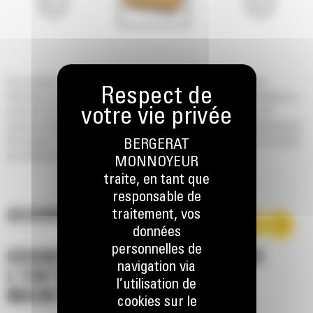
Ces capotages insonorisés installés en usine intègrent en interne des
silencieux pour usage super intensif, conçus pour la sécurité et l'esthétique sur
une base de réservoir de carburant intégré ou une base de réservoir de
carburant intégré à double paroi disponible en option pour un confinement total
des liquides. Ces capotages sont extrêmement robustes et capables de résister
BERGERAT
aux intempéries et à une exposition aux éléments.
MONNOYEUR
traite, en tant que
responsable de
traitement, vos
DESCRIPTION
données
personnelles de
GRANDE ACCESSIBILITÉ POUR
navigation via
L'ENTRETIEN ET LA
l’utilisation de
MAINTENANCE
cookies sur le