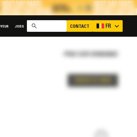
x
FR
CONTACT
YEUR
JOBS
PRIX SUR DEMANDE
CONTACTEZ-NOUS