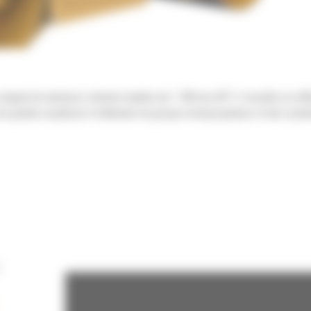
ipé de tambours vibrants tandem de 1 700 mm (67"). Il excelle sur diffé
, une grande souplesse d'utilisation du groupe motopropulseur et des systè
E