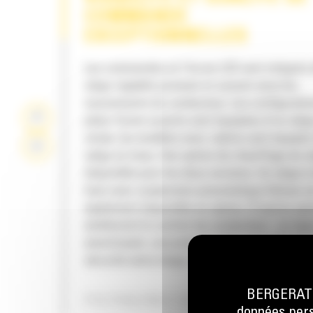
COMMANDE
EXCEPTIONNELLES
Les commandes et l'écran LCD sont intégrés 
siège réglable pivotant et suivent ainsi les
mouvements du conducteur. Les configuratio
plate-forme ouverte sont équipées d'un sièg
vinyle, les modèles avec cabine sont équipés
siège en tissu. Une option de chauffage du s
disponible pour les deux versions. Un siège à
haut avec suspension pneumatique Deluxe e
également disponible en option. D'autres opt
améliorent le confort du conducteur : un tapi
amortissant, une prise de 12 V, une ceinture 
sécurité extra-large, des porte-gobelets et u
compartiment de rangement verrouillable.
BERGERAT M
POLYVALENCE DU SYSTÈME DE VIB