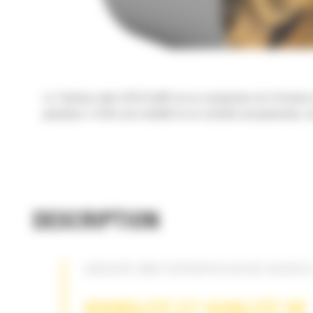
Le Tambour plein CB10 Cat® est un compacteur de 10 tonnes équ
granuleux. Il offre une visibilité et un contrôle exceptionnels
DESCRIPTION
GROUPE MOTOPROPULSEUR SOUPL
VISIBILITÉ ET QUALITÉ DE