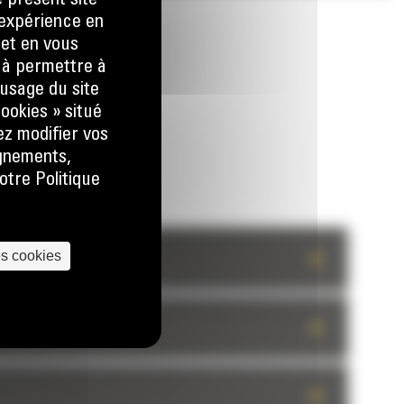
e présent site
e expérience en
 et en vous
) à permettre à
usage du site
ookies » situé
ez modifier vos
ignements,
otre Politique
es cookies
+
+
+