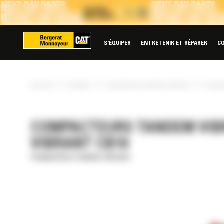
Panneau de gestion des cookies
S'ÉQUIPER
ENTRETENIR ET RÉPARER
C
»
»
»
Accueil
Produits
Compacteurs tandem vibrants
Compac
COMPACTEURS TANDEM VIB
VIBRANT CB10
Compacteurs tandem vibrants