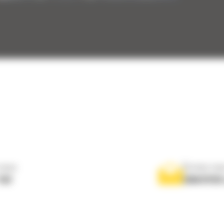
nous
Écrivez-no
767
ENVOYER