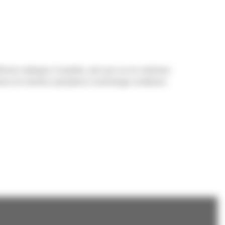
rents mélanges d'asphalte, ainsi que sur les matériaux
mes de vibration polyvalents à technologie oscillatoire.