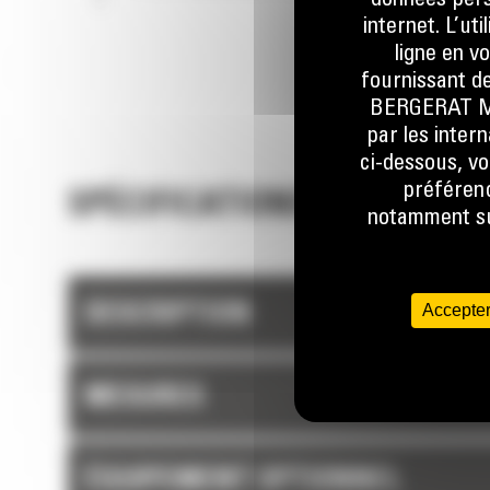
données perso
internet. L’ut
ligne en v
fournissant de
BERGERAT MON
par les inter
ci-dessous, vo
préférenc
SPÉCIFICATIONS TECHNIQUE
notamment sur
Accepter
DESCRIPTION
MESURES
ÉQUIPEMENT OPTIONNEL