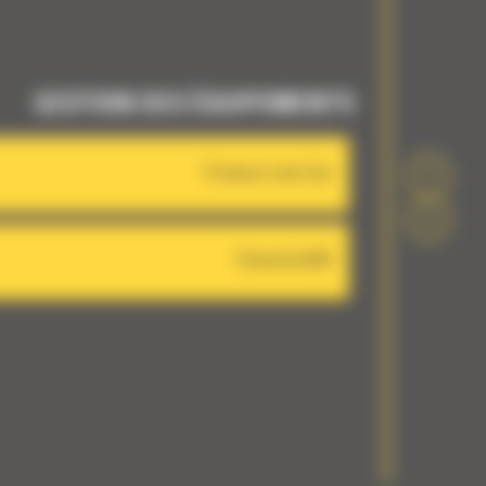
GESTION DES ÉQUIPEMENTS
Product Link Cat
VisionLink®