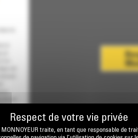
dans le
ns à
e en
 d'un
iège est
 dossier
st
ions
s de sol
de
n
ONNOYEUR traite, en tant que responsable de trai
RATION