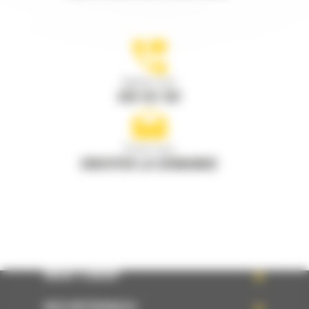
Appelez-nous
078 157 767
Écrivez-nous
ENVOYER LA DEMANDE
WHAT’S NEW?
NOS RÉFÉRENCES