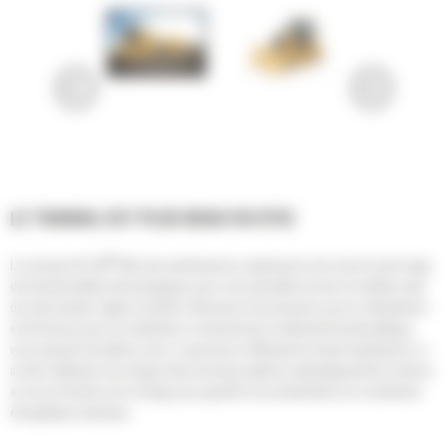
LE TRAVAIL EST PLUS BEAU VU D'ICI
®
Le nouveau D3 Cat
offre des performances supérieures et le choix le plus large
de fonctionnalités technologiques pour vous permettre de tirer le meilleur parti
de votre tracteur. Agile et réactif, il fait preuve de puissance pour le refoulement
et de finesse pour le nivellement. La transmission entièrement hydrostatique
vous permet d'accélérer sans à-coup tout en effectuant le travail rapidement. Le
circuit à détection de charge (load sensing) optimise automatiquement la vitesse
au sol en fonction de la charge pour garantir une productivité et un rendement
énergétique maximaux.