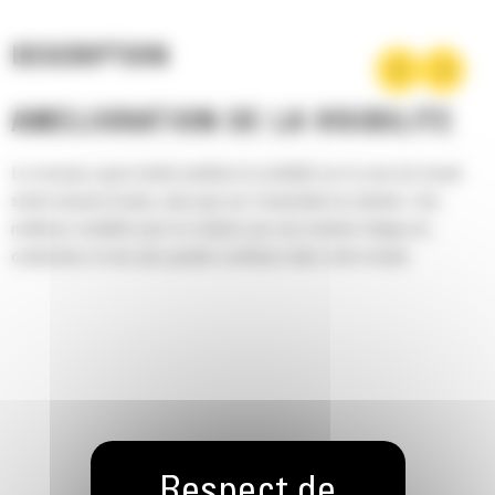
DESCRIPTION
AMÉLIORATION DE LA VISIBILITÉ
Le nouveau capot incliné améliore la visibilité sur la zone de travail
située devant la lame, ainsi que sur l'ensemble du chantier. Une
meilleure visibilité peut se traduire par une moindre fatigue du
conducteur et une plus grande confiance dans votre travail.