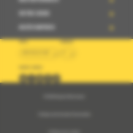
VOTRE CHOIX
ACCÈS RAPIDES
PAYS
LANGUE
BM BELGIUM
fr
SUIVEZ-NOUS
© 2024 Bergerat-Monnoyeur
Politique des Données Personnelles
Politique des cookies