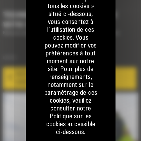
tous les cookies »
situé ci-dessous,
TECHNOLOGIES POUR COMPLÉTER
vous consentez à
VOTRE MACHINE
l’utilisation de ces
Brève description des technologies pour compléter votre machine
cookies. Vous
pouvez modifier vos
préférences à tout
ements
COMMAND
Comm
moment sur notre
site. Pour plus de
Cat Command pour le refoulement dans la
renseignements,
construction
notamment sur le
paramétrage de ces
cookies, veuillez
consulter notre
Politique sur les
cookies accessible
ci-dessous.