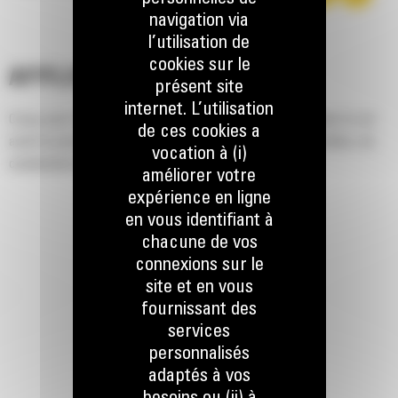
navigation via
l’utilisation de
cookies sur le
APPLICATION
présent site
internet. L’utilisation
Conçu pour l'ouverture de tranchées droites et étroites dans le sol
de ces cookies a
avant la pose de lignes électriques ou téléphoniques, de câbles, de
vocation à (i)
canalisations d'eau ou de gaz.
améliorer votre
expérience en ligne
en vous identifiant à
chacune de vos
connexions sur le
site et en vous
fournissant des
services
personnalisés
adaptés à vos