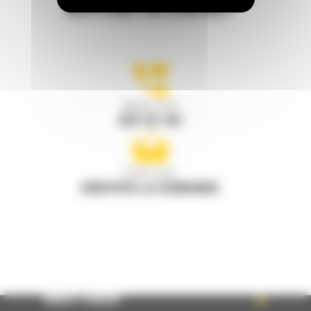
RESTONS EN CONTACT
Appelez-nous
078 157 767
Écrivez-nous
ENVOYER LA DEMANDE
WHAT’S NEW?