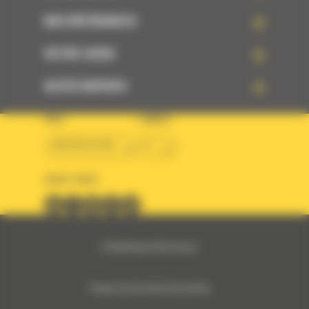
NOS RÉFÉRENCES
VOTRE CHOIX
ACCÈS RAPIDES
PAYS
LANGUE
BM BELGIUM
fr
SUIVEZ-NOUS
© 2024 Bergerat-Monnoyeur
Politique des Données Personnelles