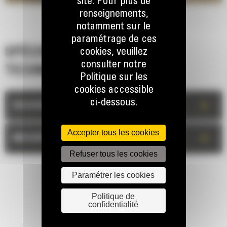
site. Pour plus de
renseignements,
notamment sur le
paramétrage de ces
SPÉCIFICATIONS
cookies, veuillez
consulter notre
TECHNIQUES
Politique sur les
cookies accessible
ci-dessous.
+
DESCRIPTION
Accepter tous les cookies
+
MESURES
Refuser tous les cookies
Paramétrer les cookies
Politique de
confidentialité