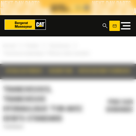
Panneau de gestion des cookies
x
»
»
»
Accueil
Produits
Trancheuses
Trancheuse hydraulique T109 avec dents standard
DÉTAILS DU PRODUIT
DESCRIPTION
SPÉCIFICATIONS TECHNIQUES
TRANCHEUSES,
TRANCHEUSE
PRIX SUR
HYDRAULIQUE T109 AVEC
DEMANDE
DENTS STANDARD
Trancheuses