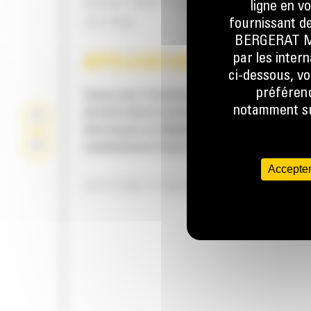
BARRE ÉMOTTEUSE À BOULONNER 
ligne en v
OPTION
fournissant de
BERGERAT MON
par les inter
APPLICATION
ci-dessous, vo
préférenc
Conçu pour l'ouverture de tranchées droites 
notamment sur
étroites dans le sol avant la pose de lignes
électriques ou téléphoniques, de câbles, de
canalisations d'eau ou de gaz.
Accepter
SYSTÈME D'ENTRAÎNEMENT DIREC