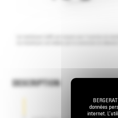
Les trancheuses Cat® sont conçues pour l'ouverture de tranchée
Les trancheuses sont idéales pour la construction de bâtiments 
DESCRIPTION
BERGERAT M
données perso
internet. L’ut