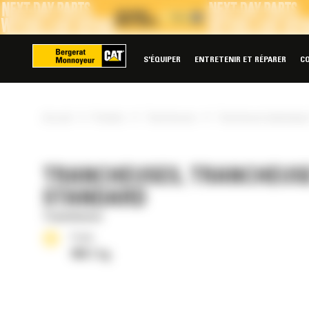
Panneau de gestion des cookies
S'ÉQUIPER
ENTRETENIR ET RÉPARER
C
»
»
»
Accueil
Produits
Trancheuses
Trancheuse hydraulique
TRANCHEUSES, TRANCHEUSE
STANDARD
Trancheuses
Poids
488.1 kg