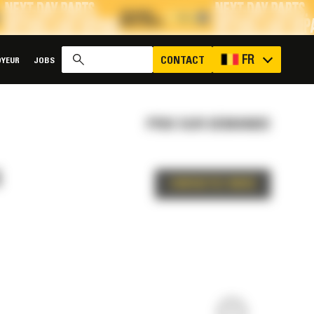
x
FR
CONTACT
YEUR
JOBS
PRIX SUR DEMANDE
S
CONTACTEZ-NOUS