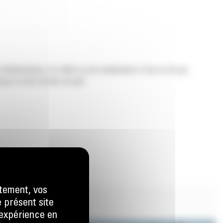
 téléphoniques, de câbles ou de canalisations d'eau ou de gaz.
uses et des terrains de golf.
tement, vos
e présent site
e expérience en