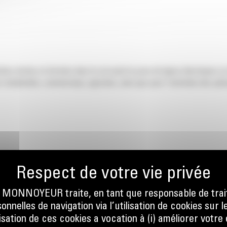
s droites et étroites dans le sol avant la pose de lignes électriques ou
résidentiels, commerciaux, agricoles, ainsi que pour l'entretien des pelo
ONNOYEUR traite, en tant que responsable de trai
nnelles de navigation via l’utilisation de cookies sur l
ilisation de ces cookies a vocation à (i) améliorer votr