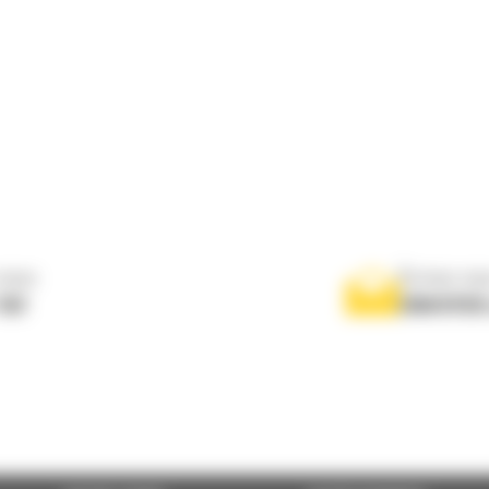
nous
Écrivez-no
767
ENVOYER