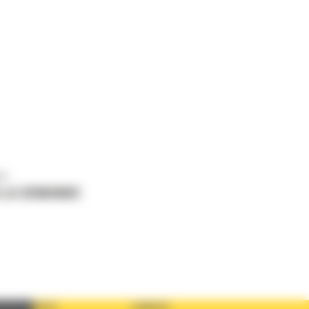
us
 LA DEMANDE
PAYS
LANGUE