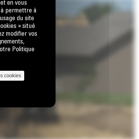
 et en vous
) à permettre à
usage du site
ookies » situé
ez modifier vos
ignements,
otre Politique
es cookies