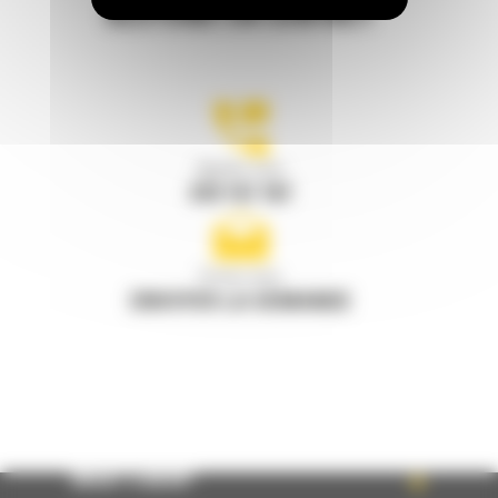
RESTONS EN CONTACT
Appelez-nous
078 157 767
Écrivez-nous
ENVOYER LA DEMANDE
WHAT’S NEW?