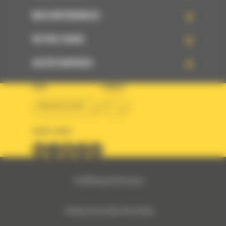
NOS RÉFÉRENCES
VOTRE CHOIX
ACCÈS RAPIDES
PAYS
LANGUE
BM BELGIUM
fr
SUIVEZ-NOUS
© 2024 Bergerat-Monnoyeur
Politique des Données Personnelles