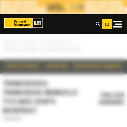
Panneau de gestion des cookies
x
»
»
»
Accueil
Produits
Trancheuses
Trancheuse manuelle T112 avec dents Rockfrost
DÉTAILS DU PRODUIT
DESCRIPTION
SPÉCIFICATIONS TECHNIQUES
TRANCHEUSES,
TRANCHEUSE MANUELLE
PRIX SUR
T112 AVEC DENTS
DEMANDE
ROCKFROST
Trancheuses