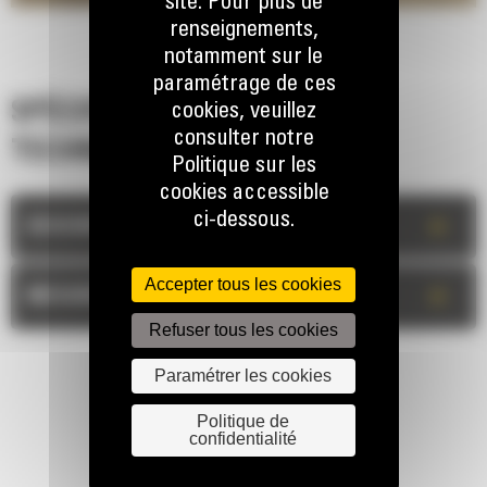
site. Pour plus de
renseignements,
notamment sur le
paramétrage de ces
SPÉCIFICATIONS
cookies, veuillez
consulter notre
TECHNIQUES
Politique sur les
cookies accessible
ci-dessous.
+
DESCRIPTION
Accepter tous les cookies
+
MESURES
Refuser tous les cookies
Paramétrer les cookies
Politique de
confidentialité