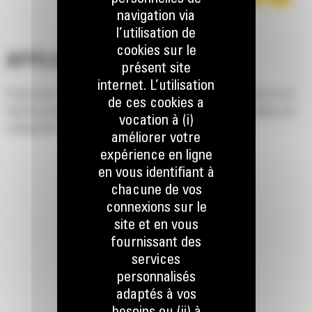
navigation via
l’utilisation de
cookies sur le
APPLICATION
présent site
internet. L’utilisation
Conçu pour l'ouverture de tranchées droites et étroites dans le sol
de ces cookies a
avant la pose de lignes électriques ou téléphoniques, de câbles, de
vocation à (i)
canalisations d'eau ou de gaz.
améliorer votre
expérience en ligne
en vous identifiant à
chacune de vos
connexions sur le
site et en vous
fournissant des
services
personnalisés
adaptés à vos