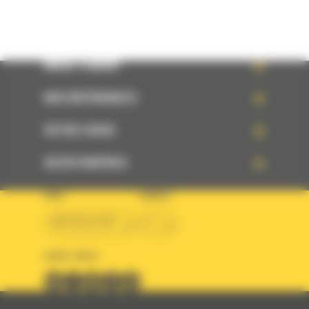
WHAT’S NEW?
NOS RÉFÉRENCES
VOTRE CHOIX
ACCÈS RAPIDES
PAYS
LANGUE
BM BELGIUM
fr
SUIVEZ-NOUS