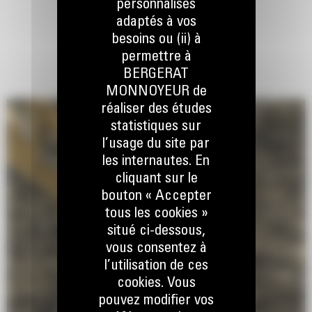
latérales du godet permettent une rétention optimale des matériaux
personnalisés
dans le godet à chaque charge.
adaptés à vos
besoins ou (ii) à
permettre à
BERGERAT
MONNOYEUR de
réaliser des études
statistiques sur
l’usage du site par
les internautes. En
cliquant sur le
bouton « Accepter
tous les cookies »
situé ci-dessous,
vous consentez à
l’utilisation de ces
cookies. Vous
pouvez modifier vos