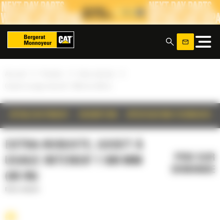
Panneau de gestion des cookies
x
»
»
»
Accueil
Produits
Extra-robuste
Godet à usage intensif 1 500 mm (60 in)
DÉTAILS DU PRODUIT
DESCRIPTION
SPÉCIFICATIONS TECHNIQUES
EXTRA-ROBUSTE, GODET À
PRIX SUR
USAGE INTENSIF 1 500 MM
DEMANDE
(60 IN)
Extra-robuste