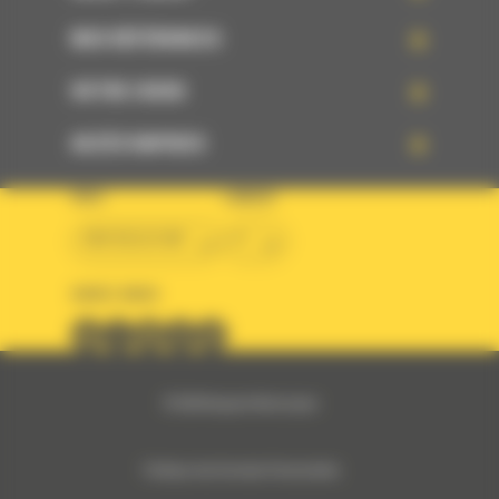
NOS RÉFÉRENCES
VOTRE CHOIX
ACCÈS RAPIDES
PAYS
LANGUE
BM BELGIUM
fr
SUIVEZ-NOUS
© 2024 Bergerat-Monnoyeur
Politique des Données Personnelles