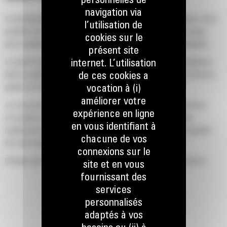
personnelles de
navigation via
La productivité est à son meilleur niveau lorsque vous équipez votre
l’utilisation de
machine Cat d'un godet Cat, que nous avons spécialement conçu
cookies sur le
pour optimiser la force d'arrachage et la puissance de la machine.
présent site
Le profil d'enveloppe à rayon double améliore le flux des matières
internet. L’utilisation
dans le godet. Le dégagement de talon accru garantit que le fond du
de ces cookies a
godet ne frotte pas, ce qui réduit les coûts d'entretien.
vocation à (i)
améliorer votre
La consommation de carburant est maximale lors de l'excavation.
expérience en ligne
Les godets Cat sont conçus pour creuser dans les matériaux
en vous identifiant à
rapidement afin d'améliorer l'efficacité de fonctionnement globale
chacune de vos
de votre machine.
connexions sur le
Chargez plus de matière plus rapidement. La forme et les barres
site et en vous
latérales du godet permettent une rétention optimale des matériaux
fournissant des
dans le godet à chaque charge.
services
personnalisés
adaptés à vos