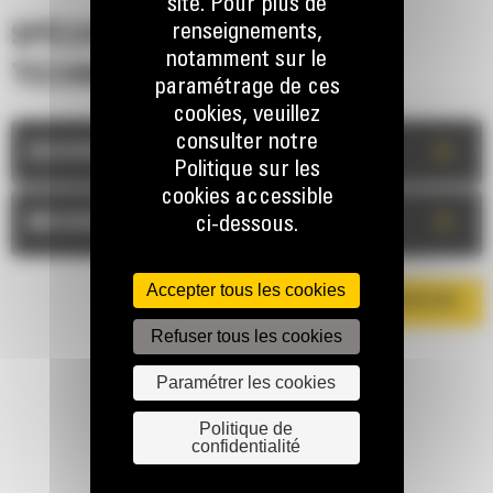
site. Pour plus de
renseignements,
SPÉCIFICATIONS
notamment sur le
TECHNIQUES
paramétrage de ces
cookies, veuillez
consulter notre
+
DESCRIPTION
Politique sur les
cookies accessible
+
MESURES
ci-dessous.
Accepter tous les cookies
TÉLÉCHARGER LA BROCHURE
Refuser tous les cookies
Paramétrer les cookies
Politique de
confidentialité