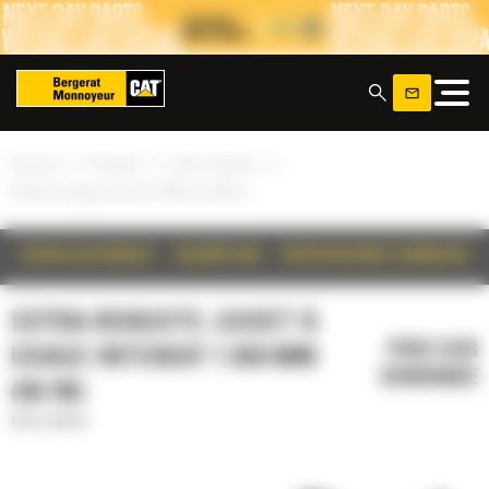
Panneau de gestion des cookies
x
»
»
»
Accueil
Produits
Extra-robuste
Godet à usage intensif 1 650 mm (66 in)
DÉTAILS DU PRODUIT
DESCRIPTION
SPÉCIFICATIONS TECHNIQUES
EXTRA-ROBUSTE, GODET À
PRIX SUR
USAGE INTENSIF 1 650 MM
DEMANDE
(66 IN)
Extra-robuste