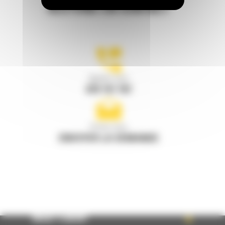
RESTONS EN CONTACT
Appelez-nous
078 157 767
Écrivez-nous
ENVOYER LA DEMANDE
WHAT’S NEW?