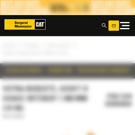
Panneau de gestion des cookies
x
»
»
»
Accueil
Produits
Extra-robuste
Godet à usage intensif 1 900 mm (74 in)
DÉTAILS DU PRODUIT
DESCRIPTION
SPÉCIFICATIONS TECHNIQUES
EXTRA-ROBUSTE, GODET À
PRIX SUR
USAGE INTENSIF 1 900 MM
DEMANDE
(74 IN)
Extra-robuste