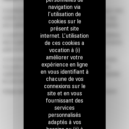
personnelles de
navigation via
La productivité est à son meilleur niveau lorsque vous équipez votre
l’utilisation de
machine Cat d'un godet Cat, que nous avons spécialement conçu
cookies sur le
pour optimiser la force d'arrachage et la puissance de la machine.
présent site
Le profil d'enveloppe à rayon double améliore le flux des matières
internet. L’utilisation
dans le godet. Le dégagement de talon accru garantit que le fond du
de ces cookies a
godet ne frotte pas, ce qui réduit les coûts d'entretien.
vocation à (i)
améliorer votre
La consommation de carburant est maximale lors de l'excavation.
expérience en ligne
Les godets Cat sont conçus pour creuser dans les matériaux
en vous identifiant à
rapidement afin d'améliorer l'efficacité de fonctionnement globale
chacune de vos
de votre machine.
connexions sur le
Chargez plus de matière plus rapidement. La forme et les barres
site et en vous
latérales du godet permettent une rétention optimale des matériaux
fournissant des
dans le godet à chaque charge.
services
personnalisés
adaptés à vos