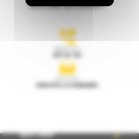
RESTONS EN CONTACT
Appelez-nous
078 157 767
Écrivez-nous
ENVOYER LA DEMANDE
WHAT’S NEW?