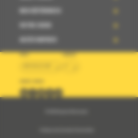
NOS RÉFÉRENCES
VOTRE CHOIX
ACCÈS RAPIDES
PAYS
LANGUE
BM BELGIUM
fr
SUIVEZ-NOUS
© 2024 Bergerat-Monnoyeur
Politique des Données Personnelles