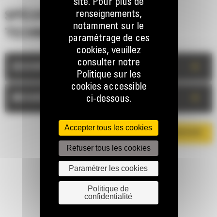
site. Pour plus de
renseignements,
SPÉCIFICATIONS
notamment sur le
TECHNIQUES
paramétrage de ces
cookies, veuillez
consulter notre
+
DESCRIPTION
Politique sur les
cookies accessible
+
MESURES
ci-dessous.
Accepter tous les cookies
TÉLÉCHARGER LA BROCHURE
Refuser tous les cookies
Paramétrer les cookies
Politique de
confidentialité