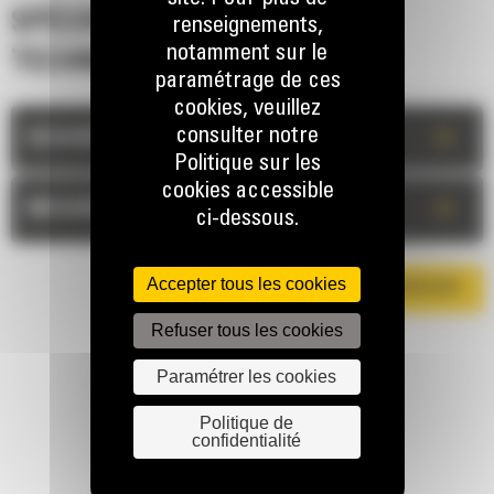
SPÉCIFICATIONS
renseignements,
notamment sur le
TECHNIQUES
paramétrage de ces
cookies, veuillez
consulter notre
+
DESCRIPTION
Politique sur les
cookies accessible
+
MESURES
ci-dessous.
Accepter tous les cookies
TÉLÉCHARGER LA BROCHURE
Refuser tous les cookies
Paramétrer les cookies
Politique de
confidentialité