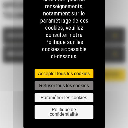
SPÉCIFICATIONS
renseignements,
notamment sur le
TECHNIQUES
paramétrage de ces
cookies, veuillez
consulter notre
+
DESCRIPTION
Politique sur les
cookies accessible
+
MESURES
ci-dessous.
Accepter tous les cookies
TÉLÉCHARGER LA BROCHURE
Refuser tous les cookies
Paramétrer les cookies
Politique de
confidentialité