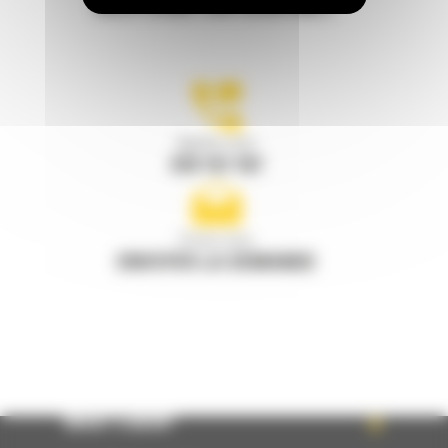
RESTONS EN CONTACT
Appelez-nous
078 157 767
Écrivez-nous
ENVOYER LA DEMANDE
WHAT’S NEW?