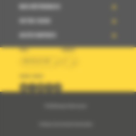
NOS RÉFÉRENCES
VOTRE CHOIX
ACCÈS RAPIDES
PAYS
LANGUE
BM BELGIUM
fr
SUIVEZ-NOUS
© 2024 Bergerat-Monnoyeur
Politique des Données Personnelles