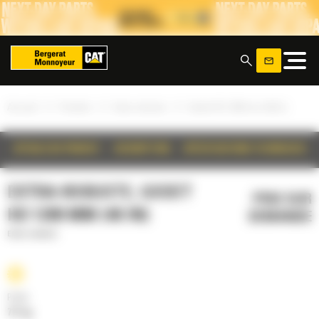
Panneau de gestion des cookies
x
»
»
»
Accueil
Produits
Extra-robuste
Godet HD 1200 mm (48 in)
DÉTAILS DU PRODUIT
DESCRIPTION
SPÉCIFICATIONS TECHNIQUES
EXTRA-ROBUSTE, GODET
PRIX SUR
HD 1200 MM (48 IN)
DEMANDE
Extra-robuste
Poids
711 kg