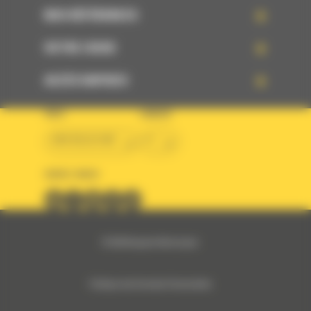
NOS RÉFÉRENCES
VOTRE CHOIX
ACCÈS RAPIDES
PAYS
LANGUE
BM BELGIUM
fr
SUIVEZ-NOUS
© 2024 Bergerat-Monnoyeur
Politique des Données Personnelles