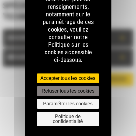
SPÉCIFICATIONS
renseignements,
notamment sur le
TECHNIQUES
paramétrage de ces
cookies, veuillez
consulter notre
+
DESCRIPTION
Politique sur les
cookies accessible
+
MESURES
ci-dessous.
Accepter tous les cookies
TÉLÉCHARGER LA BROCHURE
Refuser tous les cookies
Paramétrer les cookies
Politique de
confidentialité