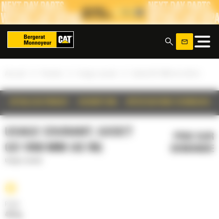
Panneau de gestion des cookies
x
»
»
»
Accueil
Produits
Usage courant
Godet GD 1050 mm (42 in)
DÉTAILS DU PRODUIT
DESCRIPTION
SPÉCIFICATIONS TECHNIQUES
USAGE COURANT, GODET
PRIX SUR
GD 1050 MM (42 IN)
DEMANDE
Usage courant
Poids
432 kg