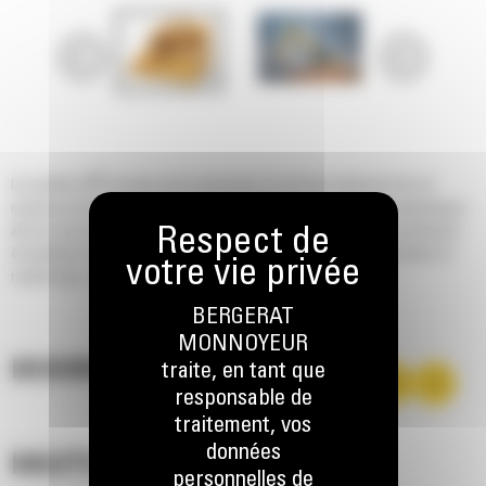
®
Les godets Cat
sont plus qu'un accessoire, ils sont une extension de vos
machines Cat. Ils sont tous parfaitement équilibrés pour nos pelles hydrauliques
afin de vous permettre de tasser les charges sans compromettre le rendement
énergétique ou l'état de la machine. Nous les avons conçus pour accélérer le
remplissage, conserver votre charge et s'adapter à votre tâche.
BERGERAT
MONNOYEUR
DESCRIPTION
traite, en tant que
responsable de
traitement, vos
données
HAUTES PERFORMANCES
personnelles de