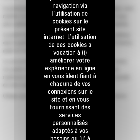
navigation via
La productivité est à son meilleur niveau lorsque vous équipez votre
l’utilisation de
machine Cat d'un godet Cat, que nous avons spécialement conçu
cookies sur le
pour optimiser la force d'arrachage et la puissance de la machine.
présent site
Le profil d'enveloppe à rayon double améliore le flux des matières
internet. L’utilisation
dans le godet. Le dégagement de talon accru garantit que le fond du
de ces cookies a
godet ne frotte pas, ce qui réduit les coûts d'entretien.
vocation à (i)
améliorer votre
La consommation de carburant est maximale lors de l'excavation.
expérience en ligne
Les godets Cat sont conçus pour creuser dans les matériaux
en vous identifiant à
rapidement afin d'améliorer l'efficacité de fonctionnement globale
chacune de vos
de votre machine.
connexions sur le
Chargez plus de matière plus rapidement. La forme et les barres
site et en vous
latérales du godet permettent une rétention optimale des matériaux
fournissant des
dans le godet à chaque charge.
services
personnalisés
adaptés à vos
besoins ou (ii) à