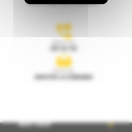
RESTONS EN CONTACT
Appelez-nous
078 157 767
Écrivez-nous
ENVOYER LA DEMANDE
WHAT’S NEW?