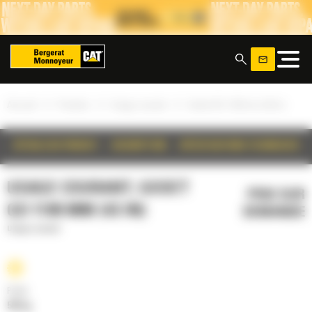
Panneau de gestion des cookies
x
»
»
»
Accueil
Produits
Usage courant
Godet GD 1100 mm (43 in)
DÉTAILS DU PRODUIT
DESCRIPTION
SPÉCIFICATIONS TECHNIQUES
USAGE COURANT, GODET
PRIX SUR
GD 1100 MM (43 IN)
DEMANDE
Usage courant
Poids
565 kg