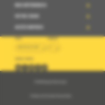
NOS RÉFÉRENCES
VOTRE CHOIX
ACCÈS RAPIDES
PAYS
LANGUE
BM BELGIUM
fr
SUIVEZ-NOUS
© 2024 Bergerat-Monnoyeur
Politique des Données Personnelles