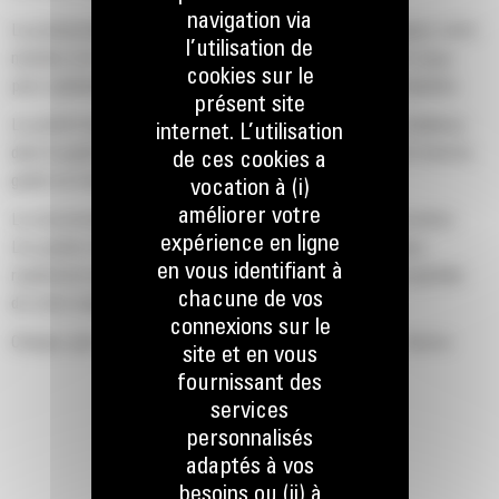
navigation via
La productivité est à son meilleur niveau lorsque vous équipez votre
l’utilisation de
machine Cat d'un godet Cat, que nous avons spécialement conçu
cookies sur le
pour optimiser la force d'arrachage et la puissance de la machine.
présent site
Le profil d'enveloppe à rayon double améliore le flux des matières
internet. L’utilisation
dans le godet. Le dégagement de talon accru garantit que le fond du
de ces cookies a
godet ne frotte pas, ce qui réduit les coûts d'entretien.
vocation à (i)
améliorer votre
La consommation de carburant est maximale lors de l'excavation.
expérience en ligne
Les godets Cat sont conçus pour creuser dans les matériaux
en vous identifiant à
rapidement afin d'améliorer l'efficacité de fonctionnement globale
chacune de vos
de votre machine.
connexions sur le
Chargez plus de matière plus rapidement. La forme et les barres
site et en vous
latérales du godet permettent une rétention optimale des matériaux
fournissant des
dans le godet à chaque charge.
services
personnalisés
adaptés à vos
besoins ou (ii) à