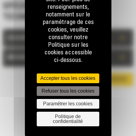
SPÉCIFICATIONS
renseignements,
notamment sur le
TECHNIQUES
paramétrage de ces
cookies, veuillez
consulter notre
+
DESCRIPTION
Politique sur les
cookies accessible
+
MESURES
ci-dessous.
Accepter tous les cookies
TÉLÉCHARGER LA BROCHURE
Refuser tous les cookies
Paramétrer les cookies
Politique de
confidentialité