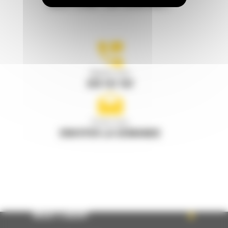
RESTONS EN CONTACT
Appelez-nous
078 157 767
Écrivez-nous
ENVOYER LA DEMANDE
WHAT’S NEW?