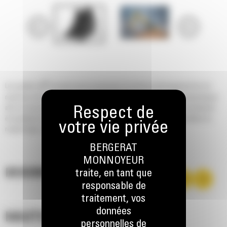
®
Les godets Cat
sont plus qu'un accessoire, ils sont un prolongement de vos
machines Cat. Ils sont tous parfaitement équilibrés pour nos pelles hydrauliques
afin de vous permettre de tasser les charges sans compromettre le rendement
énergétique ou l'état de la machine. Nous les avons conçus pour accélérer le
remplissage, conserver votre charge et s'adapter à votre tâche.
BERGERAT
MONNOYEUR
DESCRIPTION
traite, en tant que
responsable de
traitement, vos
données
HAUTES PERFORMANCES
personnelles de