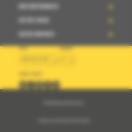
NOS RÉFÉRENCES
VOTRE CHOIX
ACCÈS RAPIDES
PAYS
LANGUE
BM BELGIUM
fr
SUIVEZ-NOUS
© 2024 Bergerat-Monnoyeur
Politique des Données Personnelles