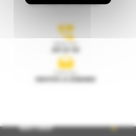
RESTONS EN CONTACT
Appelez-nous
078 157 767
Écrivez-nous
ENVOYER LA DEMANDE
WHAT’S NEW?