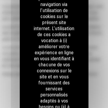
navigation via
La productivité est à son meilleur niveau lorsque vous équipez votre
l’utilisation de
machine Cat d'un godet Cat, que nous avons spécialement conçu
cookies sur le
pour optimiser la force d'arrachage et la puissance de la machine.
présent site
Le profil d'enveloppe à rayon double améliore le flux des matières
internet. L’utilisation
dans le godet. Le dégagement de talon accru garantit que le fond du
de ces cookies a
godet ne frotte pas, ce qui réduit les coûts d'entretien.
vocation à (i)
améliorer votre
La consommation de carburant est maximale lors de l'excavation.
expérience en ligne
Les godets Cat sont conçus pour creuser dans les matériaux
en vous identifiant à
rapidement afin d'améliorer l'efficacité de fonctionnement globale
chacune de vos
de votre machine.
connexions sur le
Chargez plus de matière plus rapidement. La forme et les barres
site et en vous
latérales du godet permettent une rétention optimale des matériaux
fournissant des
dans le godet à chaque charge.
services
personnalisés
adaptés à vos
besoins ou (ii) à