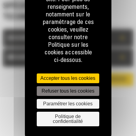
SPÉCIFICATIONS
renseignements,
notamment sur le
TECHNIQUES
paramétrage de ces
cookies, veuillez
consulter notre
+
DESCRIPTION
Politique sur les
cookies accessible
+
MESURES
ci-dessous.
Accepter tous les cookies
TÉLÉCHARGER LA BROCHURE
Refuser tous les cookies
Paramétrer les cookies
Politique de
confidentialité