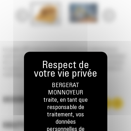
®
Les godets Cat
sont plus qu'un accessoire, ils sont une extension de vos
machines Cat. Ils sont tous parfaitement équilibrés pour nos pelles hydrauliques
afin de vous permettre de tasser les charges sans compromettre le rendement
énergétique ou l'état de la machine. Nous les avons conçus pour accélérer le
remplissage, conserver votre charge et s'adapter à votre tâche.
BERGERAT
MONNOYEUR
DESCRIPTION
traite, en tant que
responsable de
traitement, vos
données
HAUTES PERFORMANCES
personnelles de