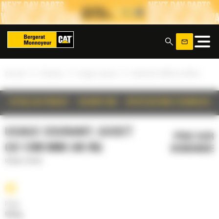
Panneau de gestion des cookies
x
»
»
»
Accueil
Produits
Usage courant
Godet GD 1200 mm (48 in)
DÉTAILS DU PRODUIT
DESCRIPTION
SPÉCIFICATIONS TECHNIQUES
USAGE COURANT, GODET
PRIX SUR
GD 1200 MM (48 IN)
DEMANDE
Usage courant
Poids
516 kg