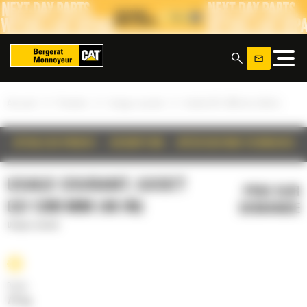
Panneau de gestion des cookies
x
»
»
»
Accueil
Produits
Usage courant
Godet GD 1200 mm (48 in)
DÉTAILS DU PRODUIT
DESCRIPTION
SPÉCIFICATIONS TECHNIQUES
USAGE COURANT, GODET
PRIX SUR
GD 1200 MM (48 IN)
DEMANDE
Usage courant
Poids
771 kg