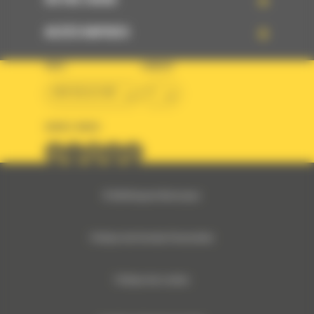
VOTRE CHOIX
ACCÈS RAPIDES
PAYS
LANGUE
BM BELGIUM
fr
SUIVEZ-NOUS
© 2024 Bergerat-Monnoyeur
Politique des Données Personnelles
Politique des cookies