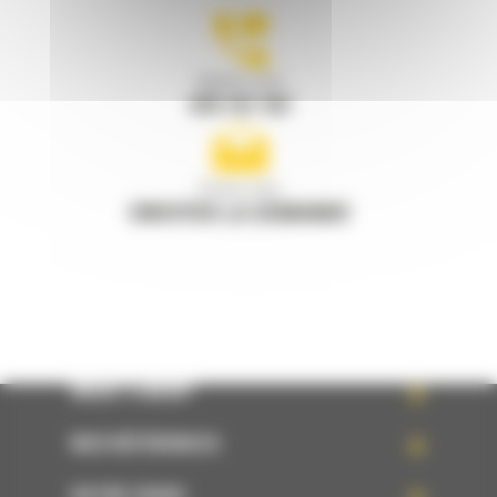
Appelez-nous
078 157 767
Écrivez-nous
ENVOYER LA DEMANDE
WHAT’S NEW?
NOS RÉFÉRENCES