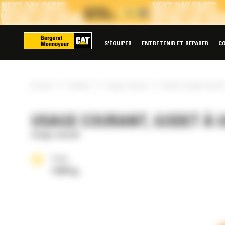
Panneau de gestion des cookies
S'ÉQUIPER
ENTRETENIR ET RÉPARER
C
»
»
»
Accueil
Produits
Usage courant
Godet à usage normal 
USAGE COURANT, GODET À U
Usage courant
Poids
1228 kg