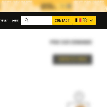
x
FR
CONTACT
YEUR
JOBS
PRIX SUR DEMANDE
CONTACTEZ-NOUS