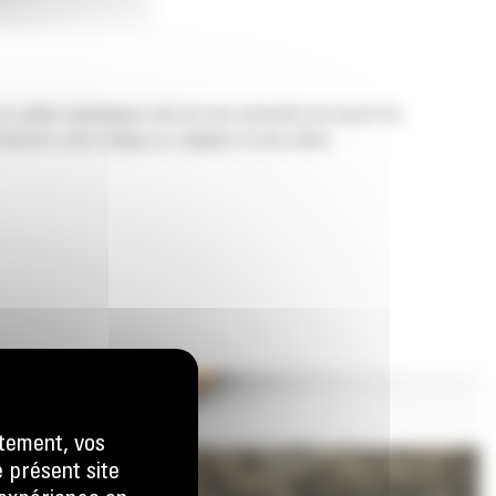
os pelles hydrauliques afin de vous permettre de tasser les
nserver votre charge et s'adapter à votre tâche.
tement, vos
e présent site