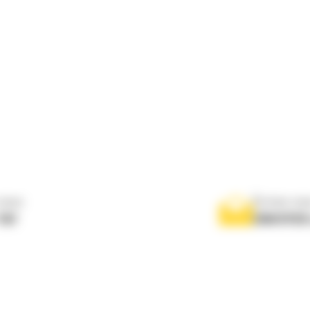
nous
Écrivez-no
767
ENVOYER