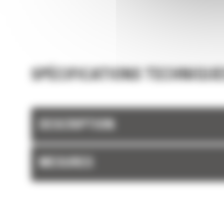
FIABILITÉ ET LONGÉVITÉ
Chargez plus de matière plus rapidement. La
et les barres latérales du godet permettent 
rétention optimale des matériaux dans le god
chaque charge.
SPÉCIFICATIONS TECHNIQUE
DESCRIPTION
MESURES