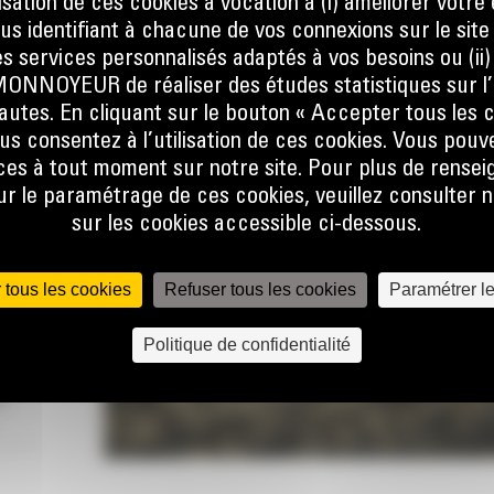
ilisation de ces cookies a vocation à (i) améliorer votr
ous identifiant à chacune de vos connexions sur le site
s services personnalisés adaptés à vos besoins ou (ii
NOYEUR de réaliser des études statistiques sur l’
nautes. En cliquant sur le bouton « Accepter tous les c
sque
us consentez à l’utilisation de ces cookies. Vous pouv
at, que
es à tout moment sur notre site. Pour plus de rense
er la
 le paramétrage de ces cookies, veuillez consulter n
ine.
sur les cookies accessible ci-dessous.
 le flux
e talon
 tous les cookies
Refuser tous les cookies
Paramétrer l
 pas, ce
Politique de confidentialité
lors de
r
lobale