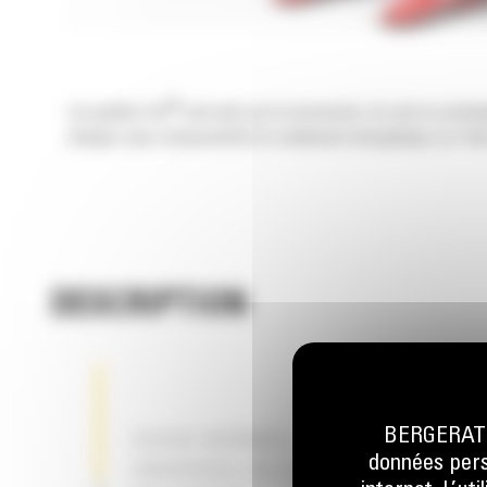
®
Les godets Cat
sont plus qu'un accessoire, ils sont un prolo
charges sans compromettre le rendement énergétique ou l'état
DESCRIPTION
BERGERAT M
USAGE NORMAL – POUR LE CHARG
données perso
UNIVERSEL OU LE DÉPLACEMENT D