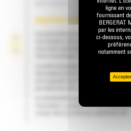
internet. L’ut
MATÉRIAUX
ligne en v
fournissant de
HAUTES PERFORMANCES
BERGERAT MON
par les inter
La productivité est à son meilleur niveau lor
ci-dessous, vo
vous équipez votre machine Cat d'un godet C
préférenc
nous avons spécialement conçu pour optimis
notamment sur
force d'arrachage et la puissance de la mach
Le profil d'enveloppe à rayon double améliore
des matières dans le godet. Le dégagement d
Accepter
accru garantit que le fond du godet ne frotte
qui réduit les coûts d'entretien.
La consommation de carburant est maximale 
l'excavation. Les godets Cat sont conçus pou
creuser dans les matériaux rapidement afin
d'améliorer l'efficacité de fonctionnement g
de votre machine.