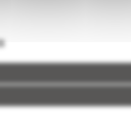
 forme
une
et à
S