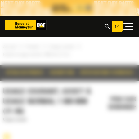
Panneau de gestion des cookies
x
»
»
»
Accueil
Produits
Usage courant
Godet à usage normal 1 800 mm (71 in)
DÉTAILS DU PRODUIT
DESCRIPTION
SPÉCIFICATIONS TECHNIQUES
USAGE COURANT, GODET À
PRIX SUR
USAGE NORMAL 1 800 MM
DEMANDE
(71 IN)
Usage courant