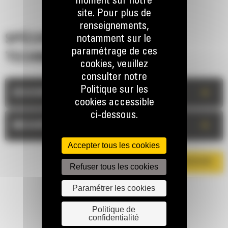
moment sur notre
site. Pour plus de
renseignements,
SPÉCIFICATIONS
notamment sur le
paramétrage de ces
TECHNIQUES
cookies, veuillez
consulter notre
Politique sur les
+
DESCRIPTION
cookies accessible
ci-dessous.
+
MESURES
Accepter tous les cookies
TÉLÉCHARGER LA BROCHURE
Refuser tous les cookies
Paramétrer les cookies
Politique de
confidentialité