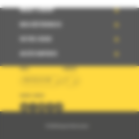
WHAT’S NEW?
NOS RÉFÉRENCES
VOTRE CHOIX
ACCÈS RAPIDES
PAYS
LANGUE
BM BELGIUM
fr
SUIVEZ-NOUS
© 2024 Bergerat-Monnoyeur