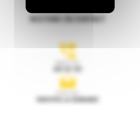
RESTONS EN CONTACT
Appelez-nous
078 157 767
Écrivez-nous
ENVOYER LA DEMANDE