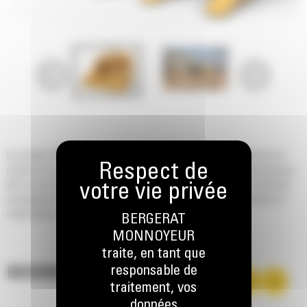
®
Les godets Cat
sont plus qu'un accessoire, ils sont un prolongement de vos
machines Cat. Ils sont tous parfaitement équilibrés pour nos pelles hydrauliques
afin de vous permettre de tasser les charges sans compromettre le rendement
énergétique ou l'état de la machine. Nous les avons conçus pour accélérer le
remplissage, conserver votre charge et s'adapter à votre tâche.
BERGERAT
MONNOYEUR
traite, en tant que
responsable de
DESCRIPTION
traitement, vos
données