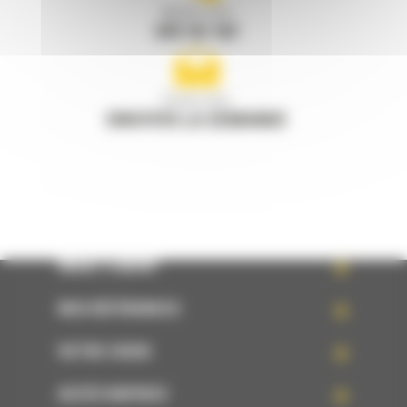
Appelez-nous
078 157 767
Écrivez-nous
ENVOYER LA DEMANDE
WHAT’S NEW?
NOS RÉFÉRENCES
VOTRE CHOIX
ACCÈS RAPIDES