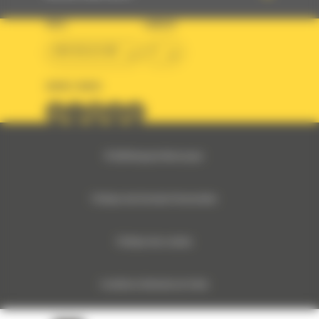
PAYS
LANGUE
BM BELGIUM
fr
SUIVEZ-NOUS
© 2024 Bergerat-Monnoyeur
Politique des Données Personnelles
Politique des cookies
Conditions Générales de Vente