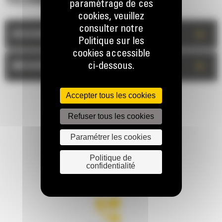
TECHNIQUES
paramétrage de ces
cookies, veuillez
consulter notre
+
DESCRIPTION
Politique sur les
cookies accessible
+
ci-dessous.
MESURES
Accepter tous les cookies
Refuser tous les cookies
Paramétrer les cookies
Politique de
RESTONS EN CONTACT
confidentialité