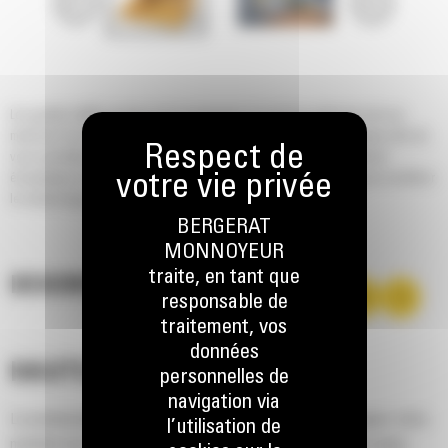
Les godets Cat® sont plus qu'un accessoire, ils sont une extension de vos
machines Cat. Chacun est parfaitement assorti à nos pelles hydrauliques afin de
vous permettre un chargement à refus sans compromettre le rendement
énergétique ou le bon état de la machine. Nous les avons conçus pour accélérer
le remplissage, conserver votre charge et s'adapter à votre tâche.
BERGERAT
MONNOYEUR
traite, en tant que
DESCRIPTION
responsable de
traitement, vos
données
HAUTES PERFORMANCES
personnelles de
navigation via
La productivité est à son meilleur niveau lorsque vous équipez votre
l’utilisation de
machine Cat d'un godet Cat, que nous avons spécialement conçu