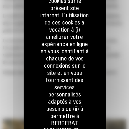
cookies sur le
pour optimiser la force d'arrachage et la puissance de la machine.
présent site
internet. L’utilisation
Le profil d'enveloppe à rayon double améliore le flux des matières
de ces cookies a
dans le godet. Le dégagement de talon accru garantit que le fond du
vocation à (i)
godet ne frotte pas, ce qui réduit les coûts d'entretien.
améliorer votre
La consommation de carburant est maximale lors de l'excavation.
expérience en ligne
Les godets Cat sont conçus pour creuser dans les matériaux
en vous identifiant à
rapidement afin d'améliorer l'efficacité de fonctionnement globale
chacune de vos
de votre machine.
connexions sur le
Chargez plus de matière plus rapidement. La forme et les barres
site et en vous
latérales du godet permettent une rétention optimale des matériaux
fournissant des
dans le godet à chaque charge.
services
personnalisés
adaptés à vos
besoins ou (ii) à
permettre à
BERGERAT