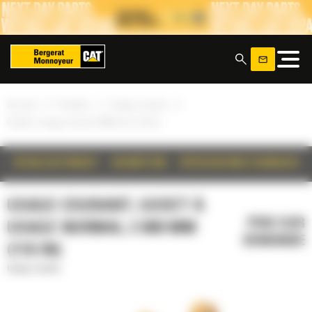
Panneau de gestion des cookies
x
»
»
»
Accueil
Produits
Usage courant
Godet à usage normal 2 800 mm (110 in)
DÉTAILS DU PRODUIT
DESCRIPTION
SPÉCIFICATIONS TECHNIQUES
USAGE COURANT, GODET À
PRIX SUR
USAGE NORMAL 2 800 MM
DEMANDE
(110 IN)
Usage courant