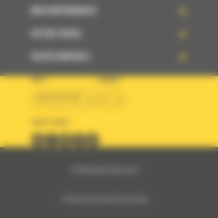
NOS RÉFÉRENCES
VOTRE CHOIX
ACCÈS RAPIDES
PAYS
LANGUE
BM BELGIUM
fr
SUIVEZ-NOUS
© 2024 Bergerat-Monnoyeur
Politique des Données Personnelles