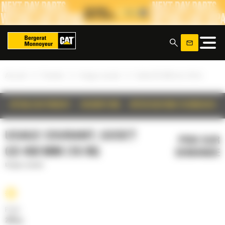
Panneau de gestion des cookies
x
»
»
»
Accueil
Produits
Usage courant
Godet GD 450 mm (18 in)
DÉTAILS DU PRODUIT
DESCRIPTION
SPÉCIFICATIONS TECHNIQUES
USAGE COURANT, GODET
PRIX SUR
GD 450 MM (18 IN)
DEMANDE
Usage courant
Poids
289 kg