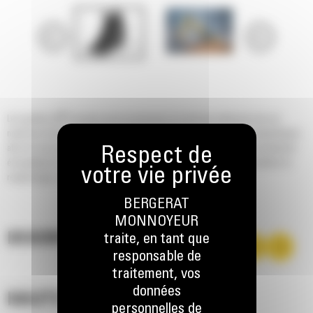
®
Les godets Cat
sont plus qu'un accessoire, ils sont une extension de vos
machines Cat. Ils sont tous parfaitement équilibrés pour nos pelles hydrauliques
afin de vous permettre de tasser les charges sans compromettre le rendement
énergétique ou l'état de la machine. Nous les avons conçus pour accélérer le
remplissage, conserver votre charge et s'adapter à votre tâche.
BERGERAT
MONNOYEUR
DESCRIPTION
traite, en tant que
responsable de
traitement, vos
données
HAUTES PERFORMANCES
personnelles de