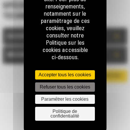
SPÉCIFICATIONS
renseignements,
notamment sur le
TECHNIQUES
paramétrage de ces
cookies, veuillez
consulter notre
+
DESCRIPTION
Politique sur les
cookies accessible
+
MESURES
ci-dessous.
Accepter tous les cookies
TÉLÉCHARGER LA BROCHURE
Refuser tous les cookies
Paramétrer les cookies
Politique de
confidentialité