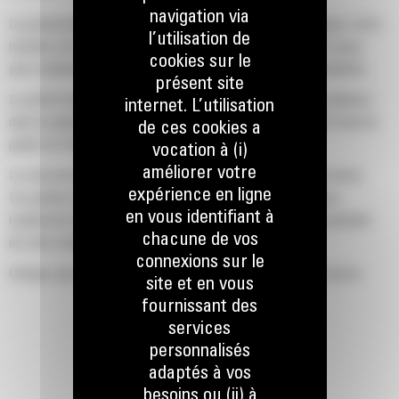
navigation via
La productivité est à son meilleur niveau lorsque vous équipez votre
l’utilisation de
machine Cat d'un godet Cat, que nous avons spécialement conçu
cookies sur le
pour optimiser la force d'arrachage et la puissance de la machine.
présent site
Le profil d'enveloppe à rayon double améliore le flux des matières
internet. L’utilisation
dans le godet. Le dégagement de talon accru garantit que le fond du
de ces cookies a
godet ne frotte pas, ce qui réduit les coûts d'entretien.
vocation à (i)
améliorer votre
La consommation de carburant est maximale lors de l'excavation.
expérience en ligne
Les godets Cat sont conçus pour creuser dans les matériaux
en vous identifiant à
rapidement afin d'améliorer l'efficacité de fonctionnement globale
chacune de vos
de votre machine.
connexions sur le
Chargez plus de matière plus rapidement. La forme et les barres
site et en vous
latérales du godet permettent une rétention optimale des matériaux
fournissant des
dans le godet à chaque charge.
services
personnalisés
adaptés à vos
besoins ou (ii) à