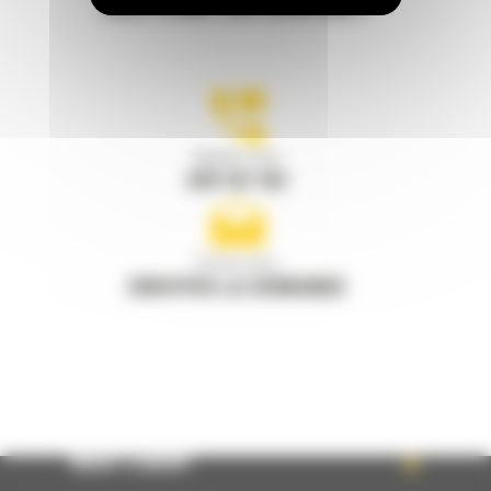
RESTONS EN CONTACT
Appelez-nous
078 157 767
Écrivez-nous
ENVOYER LA DEMANDE
WHAT’S NEW?