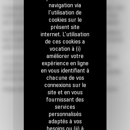
navigation via
La productivité est à son meilleur niveau lorsque vous équipez votre
l’utilisation de
machine Cat d'un godet Cat, que nous avons spécialement conçu
cookies sur le
pour optimiser la force d'arrachage et la puissance de la machine.
présent site
Le profil d'enveloppe à rayon double améliore le flux des matières
internet. L’utilisation
dans le godet. Le dégagement de talon accru garantit que le fond du
de ces cookies a
godet ne frotte pas, ce qui réduit les coûts d'entretien.
vocation à (i)
améliorer votre
La consommation de carburant est maximale lors de l'excavation.
expérience en ligne
Les godets Cat sont conçus pour creuser dans les matériaux
en vous identifiant à
rapidement afin d'améliorer l'efficacité de fonctionnement globale
chacune de vos
de votre machine.
connexions sur le
Chargez plus de matière plus rapidement. La forme et les barres
site et en vous
latérales du godet permettent une rétention optimale des matériaux
fournissant des
dans le godet à chaque charge.
services
personnalisés
adaptés à vos
besoins ou (ii) à