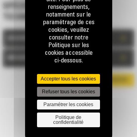
SPÉCIFICATIONS
renseignements,
notamment sur le
TECHNIQUES
paramétrage de ces
cookies, veuillez
consulter notre
+
DESCRIPTION
Politique sur les
cookies accessible
+
MESURES
ci-dessous.
Accepter tous les cookies
TÉLÉCHARGER LA BROCHURE
Refuser tous les cookies
Paramétrer les cookies
Politique de
confidentialité