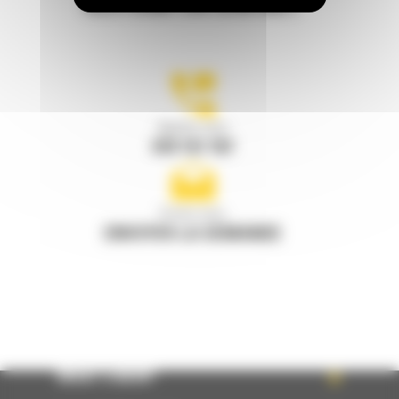
RESTONS EN CONTACT
Appelez-nous
078 157 767
Écrivez-nous
ENVOYER LA DEMANDE
WHAT’S NEW?