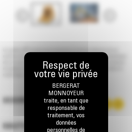
®
Les godets Cat
sont plus qu'un accessoire, ils sont une extension de vos
machines Cat. Ils sont tous parfaitement équilibrés pour nos pelles hydrauliques
afin de vous permettre de tasser les charges sans compromettre le rendement
énergétique ou l'état de la machine. Nous les avons conçus pour accélérer le
remplissage, conserver votre charge et s'adapter à votre tâche.
BERGERAT
MONNOYEUR
DESCRIPTION
traite, en tant que
responsable de
traitement, vos
données
HAUTES PERFORMANCES
personnelles de