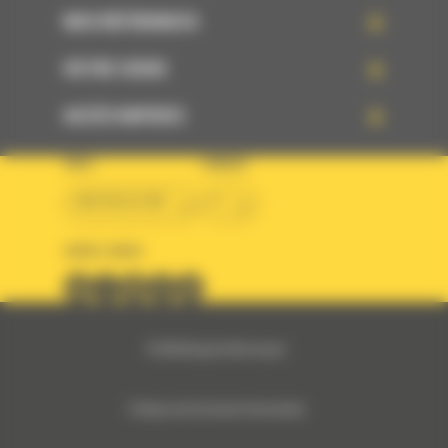
NOS RÉFÉRENCES
VOTRE CHOIX
ACCÈS RAPIDES
PAYS
LANGUE
BM BELGIUM
fr
SUIVEZ-NOUS
© 2024 Bergerat-Monnoyeur
Politique des Données Personnelles