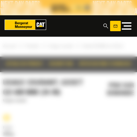
Panneau de gestion des cookies
x
»
»
»
Accueil
Produits
Usage courant
Godet GD 600 mm (24 in)
DÉTAILS DU PRODUIT
DESCRIPTION
SPÉCIFICATIONS TECHNIQUES
USAGE COURANT, GODET
PRIX SUR
GD 600 MM (24 IN)
DEMANDE
Usage courant
Poids
304 kg