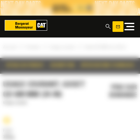
Panneau de gestion des cookies
x
»
»
»
Accueil
Produits
Usage courant
Godet GD 600 mm (24 in)
DÉTAILS DU PRODUIT
DESCRIPTION
SPÉCIFICATIONS TECHNIQUES
USAGE COURANT, GODET
PRIX SUR
GD 600 MM (24 IN)
DEMANDE
Usage courant
Poids
342 kg