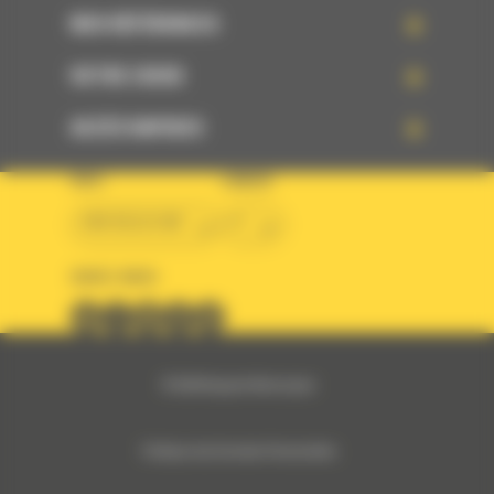
NOS RÉFÉRENCES
VOTRE CHOIX
ACCÈS RAPIDES
PAYS
LANGUE
BM BELGIUM
fr
SUIVEZ-NOUS
© 2024 Bergerat-Monnoyeur
Politique des Données Personnelles