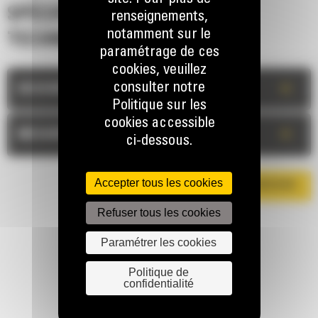
SPÉCIFICATIONS
renseignements,
notamment sur le
TECHNIQUES
paramétrage de ces
cookies, veuillez
consulter notre
+
DESCRIPTION
Politique sur les
cookies accessible
+
MESURES
ci-dessous.
Accepter tous les cookies
TÉLÉCHARGER LA BROCHURE
Refuser tous les cookies
Paramétrer les cookies
Politique de
confidentialité