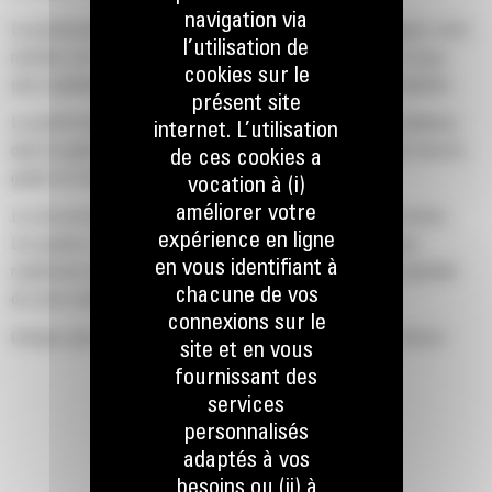
navigation via
La productivité est à son meilleur niveau lorsque vous équipez votre
l’utilisation de
machine Cat d'un godet Cat, que nous avons spécialement conçu
cookies sur le
pour optimiser la force d'arrachage et la puissance de la machine.
présent site
Le profil d'enveloppe à rayon double améliore le flux des matières
internet. L’utilisation
dans le godet. Le dégagement de talon accru garantit que le fond du
de ces cookies a
godet ne frotte pas, ce qui réduit les coûts d'entretien.
vocation à (i)
améliorer votre
La consommation de carburant est maximale lors de l'excavation.
expérience en ligne
Les godets Cat sont conçus pour creuser dans les matériaux
en vous identifiant à
rapidement afin d'améliorer l'efficacité de fonctionnement globale
chacune de vos
de votre machine.
connexions sur le
Chargez plus de matière plus rapidement. La forme et les barres
site et en vous
latérales du godet permettent une rétention optimale des matériaux
fournissant des
dans le godet à chaque charge.
services
personnalisés
adaptés à vos
besoins ou (ii) à