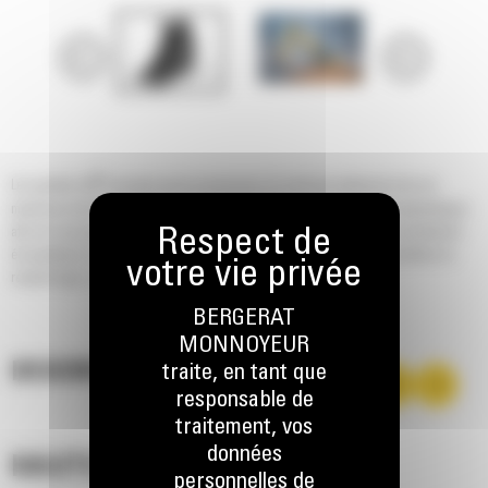
®
Les godets Cat
sont plus qu'un accessoire, ils sont une extension de vos
machines Cat. Ils sont tous parfaitement équilibrés pour nos pelles hydrauliques
afin de vous permettre de tasser les charges sans compromettre le rendement
énergétique ou l'état de la machine. Nous les avons conçus pour accélérer le
remplissage, conserver votre charge et s'adapter à votre tâche.
BERGERAT
MONNOYEUR
DESCRIPTION
traite, en tant que
responsable de
traitement, vos
données
HAUTES PERFORMANCES
personnelles de