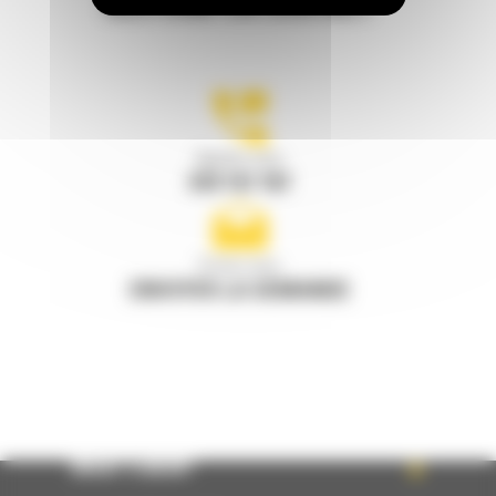
RESTONS EN CONTACT
Appelez-nous
078 157 767
Écrivez-nous
ENVOYER LA DEMANDE
WHAT’S NEW?