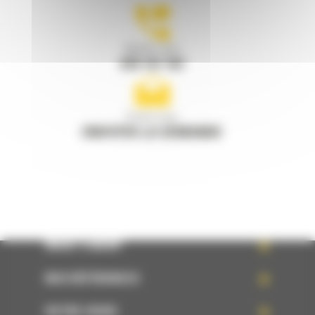
Appelez-nous
078 157 767
Écrivez-nous
ENVOYER LA DEMANDE
WHAT’S NEW?
NOS RÉFÉRENCES
VOTRE CHOIX