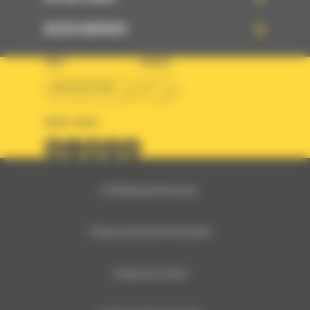
ACCÈS RAPIDES
PAYS
LANGUE
BM BELGIUM
fr
SUIVEZ-NOUS
© 2024 Bergerat-Monnoyeur
Politique des Données Personnelles
Politique des cookies