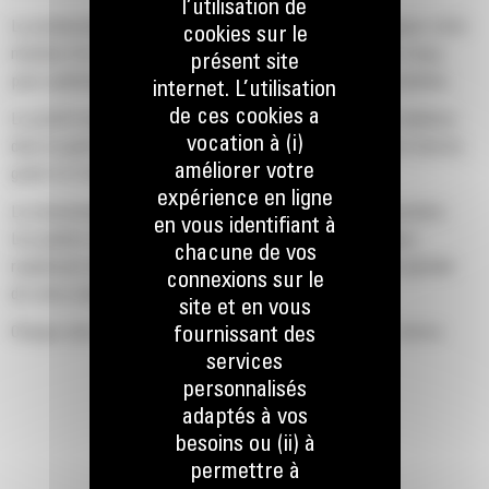
l’utilisation de
La productivité est à son meilleur niveau lorsque vous équipez votre
cookies sur le
machine Cat d'un godet Cat, que nous avons spécialement conçu
présent site
pour optimiser la force d'arrachage et la puissance de la machine.
internet. L’utilisation
de ces cookies a
Le profil d'enveloppe à rayon double améliore le flux des matières
vocation à (i)
dans le godet. Le dégagement de talon accru garantit que le fond du
améliorer votre
godet ne frotte pas, ce qui réduit les coûts d'entretien.
expérience en ligne
La consommation de carburant est maximale lors de l'excavation.
en vous identifiant à
Les godets Cat sont conçus pour creuser dans les matériaux
chacune de vos
rapidement afin d'améliorer l'efficacité de fonctionnement globale
connexions sur le
de votre machine.
site et en vous
Chargez plus de matière plus rapidement. La forme et les barres
fournissant des
latérales du godet permettent une rétention optimale des matériaux
services
dans le godet à chaque charge.
personnalisés
adaptés à vos
besoins ou (ii) à
permettre à