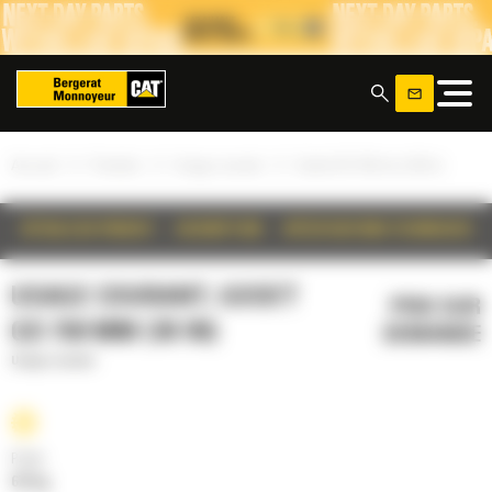
Panneau de gestion des cookies
x
»
»
»
Accueil
Produits
Usage courant
Godet GD 750 mm (30 in)
DÉTAILS DU PRODUIT
DESCRIPTION
SPÉCIFICATIONS TECHNIQUES
USAGE COURANT, GODET
PRIX SUR
GD 750 MM (30 IN)
DEMANDE
Usage courant
Poids
672 kg