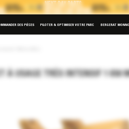
OMMANDER DES PIÈCES
PILOTER & OPTIMISER VOTRE PARC
BERGERAT MONNO
 intensif 1 650 mm (66 in)
T À USAGE TRÈS INTENSIF 1 650