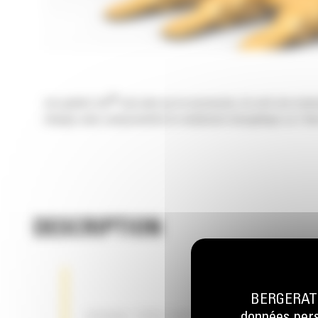
®
Les godets Cat
sont plus qu'un accessoire, ils sont une exte
charges sans compromettre le rendement énergétique ou l'état
DESCRIPTION
BERGERAT M