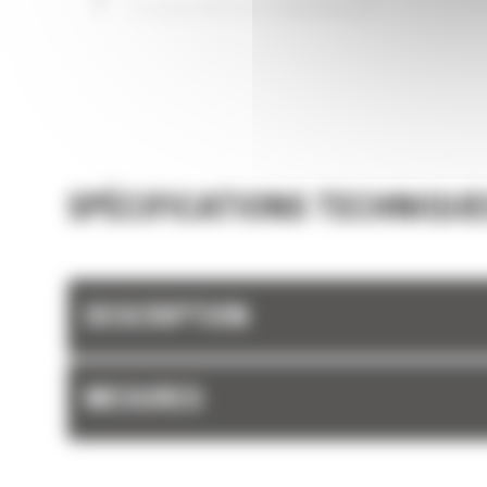
de votre machine.
FIABILITÉ ET LONGÉVITÉ
Chargez plus de matière plus rapidement. La
et les barres latérales du godet permettent 
rétention optimale des matériaux dans le god
chaque charge.
SPÉCIFICATIONS TECHNIQUE
DESCRIPTION
MESURES