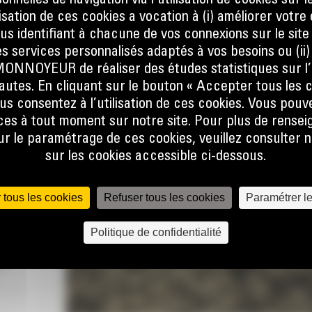
nnelles de navigation via l’utilisation de cookies sur l
 POUR
ilisation de ces cookies a vocation à (i) améliorer votr
ous identifiant à chacune de vos connexions sur le site
s services personnalisés adaptés à vos besoins ou (ii
NOYEUR de réaliser des études statistiques sur l’
nautes. En cliquant sur le bouton « Accepter tous les c
sque
us consentez à l’utilisation de ces cookies. Vous pouv
at, que
es à tout moment sur notre site. Pour plus de rense
er la
 le paramétrage de ces cookies, veuillez consulter n
ine.
sur les cookies accessible ci-dessous.
 le flux
e talon
 tous les cookies
Refuser tous les cookies
Paramétrer l
 pas, ce
Politique de confidentialité
lors de
r
lobale