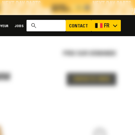
x
FR
CONTACT
YEUR
JOBS
PRIX SUR DEMANDE
 MM
CONTACTEZ-NOUS