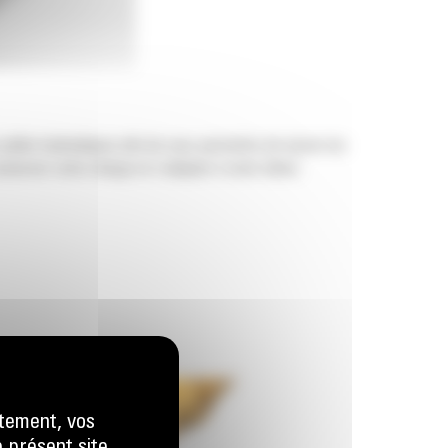
 pelles hydrauliques afin de vous permettre de tasser les
nserver votre charge et s'adapter à votre tâche.
tement, vos