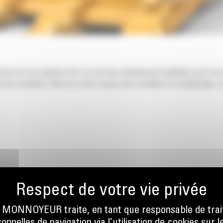
nsion de vos machines Cat. Ils sont tous parfaitement équilibrés pour nos
 de la machine. Nous les avons conçus pour accélérer le remplissage, co
ONNOYEUR traite, en tant que responsable de trai