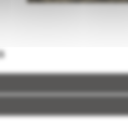
 forme
une
et à
S