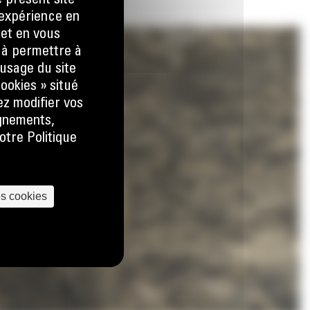
e présent site
e expérience en
 et en vous
) à permettre à
usage du site
ookies » situé
ez modifier vos
ignements,
otre Politique
es cookies