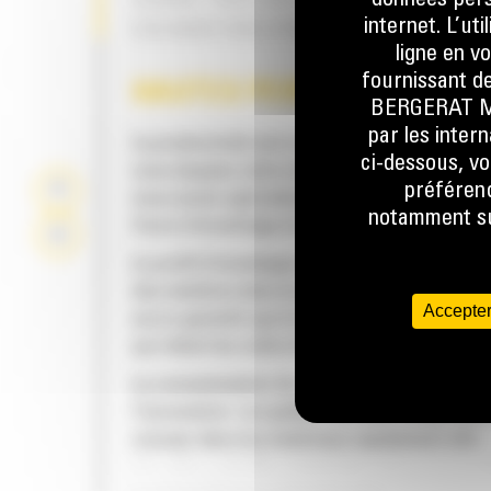
données perso
USAGE TRÈS INTENSIF – SOLUTION
internet. L’ut
EXCAVATION DYNAMIQUE
ligne en v
fournissant de
HAUTES PERFORMANCES
BERGERAT MON
par les inter
La productivité est à son meilleur niveau lor
ci-dessous, vo
vous équipez votre machine Cat d'un godet C
préférenc
nous avons spécialement conçu pour optimis
notamment sur
force d'arrachage et la puissance de la mach
Le profil d'enveloppe à rayon double améliore
des matières dans le godet. Le dégagement d
Accepter
accru garantit que le fond du godet ne frotte
qui réduit les coûts d'entretien.
La consommation de carburant est maximale 
l'excavation. Les godets Cat sont conçus pou
creuser dans les matériaux rapidement afin
d'améliorer l'efficacité de fonctionnement g