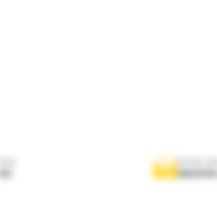
nous
Écrivez-no
767
ENVOYER