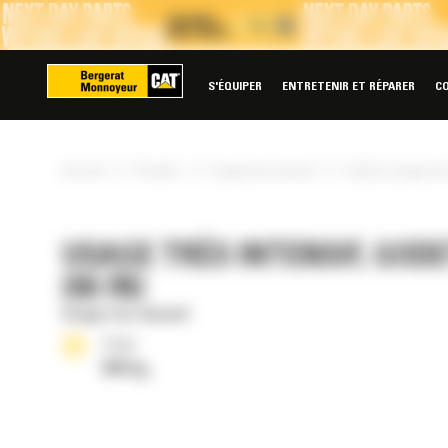
Panneau de gestion des cookies
S'ÉQUIPER
ENTRETENIR ET RÉPARER
C
»
»
»
Accueil
Produits
Usage très intensif
Godet à usage très
USAGE TRÈS INTENSIF, GODE
(66 IN)
Usage très intensif
Poids
894 kg