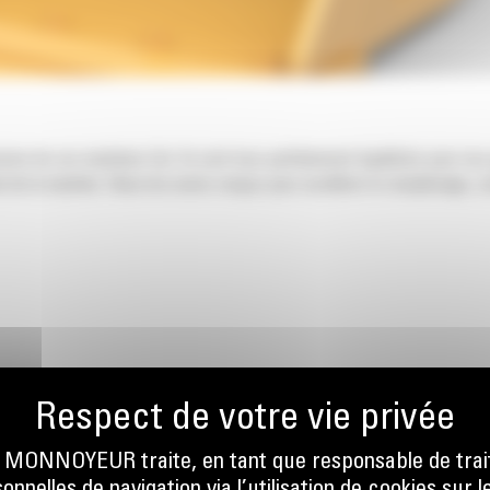
nsion de vos machines Cat. Ils sont tous parfaitement équilibrés pour nos
 de la machine. Nous les avons conçus pour accélérer le remplissage, co
ONNOYEUR traite, en tant que responsable de trai