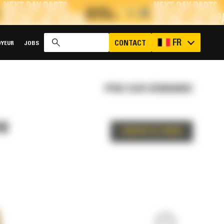
x
FR
CONTACT
YEUR
JOBS
PRIX SUR DEMANDE
48
CONTACTEZ-NOUS