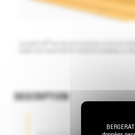
®
Les godets Cat
sont plus qu'un accessoire, ils sont une exte
charges sans compromettre le rendement énergétique ou l'état
DESCRIPTION
BERGERAT M