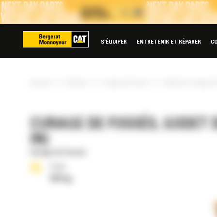
Panneau de gestion des cookies
S'ÉQUIPER
ENTRETENIR ET RÉPARER
C
»
»
»
Accueil
Produits
Curage de fossés
Godet de curage de 
CURAGE DE FOSSÉS, GODET D
IN)
Curage de fossés
Poids
326 kg