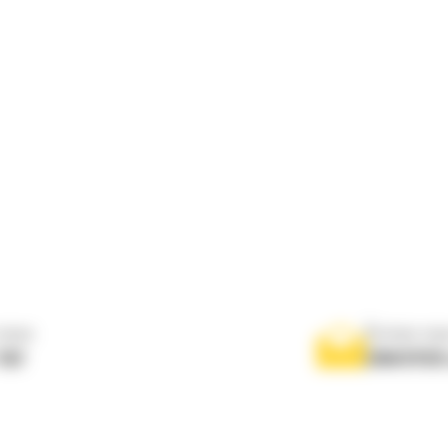
nous
Écrivez-no
767
ENVOYER