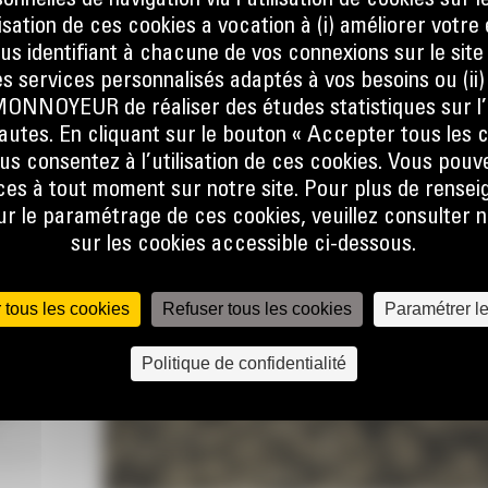
nnelles de navigation via l’utilisation de cookies sur l
OUR
ilisation de ces cookies a vocation à (i) améliorer votr
ous identifiant à chacune de vos connexions sur le site
s services personnalisés adaptés à vos besoins ou (ii
NOYEUR de réaliser des études statistiques sur l’
nautes. En cliquant sur le bouton « Accepter tous les c
sque
us consentez à l’utilisation de ces cookies. Vous pouv
at, que
es à tout moment sur notre site. Pour plus de rense
er la
 le paramétrage de ces cookies, veuillez consulter n
ine.
sur les cookies accessible ci-dessous.
 le flux
e talon
 tous les cookies
Refuser tous les cookies
Paramétrer l
 pas, ce
Politique de confidentialité
lors de
r
lobale