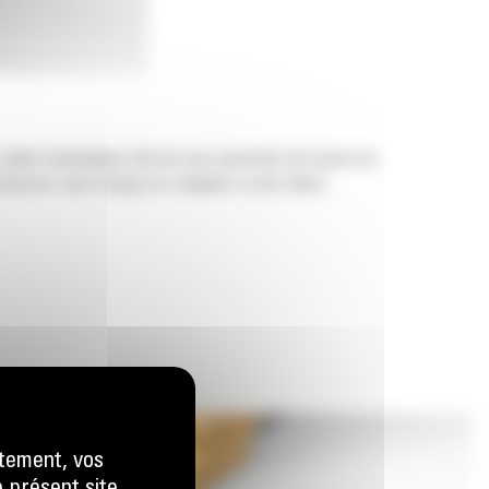
 pelles hydrauliques afin de vous permettre de tasser les
nserver votre charge et s'adapter à votre tâche.
tement, vos