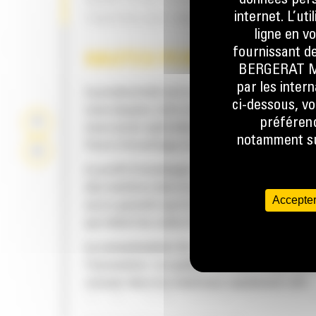
données perso
GODETS DE CURAGE DE FOSSÉS – P
internet. L’ut
TOUTES LES TÂCHES DE CURAGE
ligne en v
fournissant de
HAUTES PERFORMANCES
BERGERAT MON
par les inter
La productivité est à son meilleur niveau lor
ci-dessous, vo
vous équipez votre machine Cat d'un godet C
préférenc
nous avons spécialement conçu pour optimis
notamment sur
force d'arrachage et la puissance de la mach
Le profil d'enveloppe à rayon double améliore
des matières dans le godet. Le dégagement d
Accepter
accru garantit que le fond du godet ne frotte
qui réduit les coûts d'entretien.
La consommation de carburant est maximale 
l'excavation. Les godets Cat sont conçus pou
creuser dans les matériaux rapidement afin
d'améliorer l'efficacité de fonctionnement g