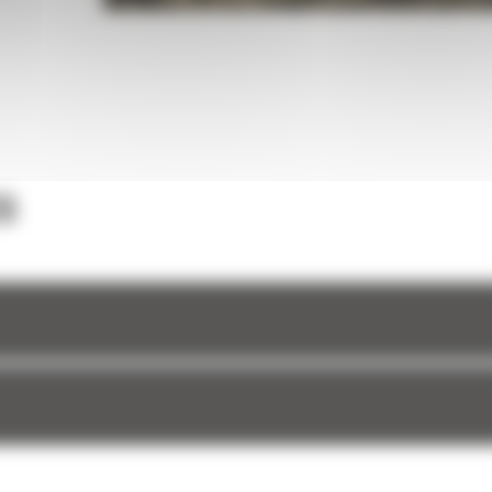
 forme
une
et à
S