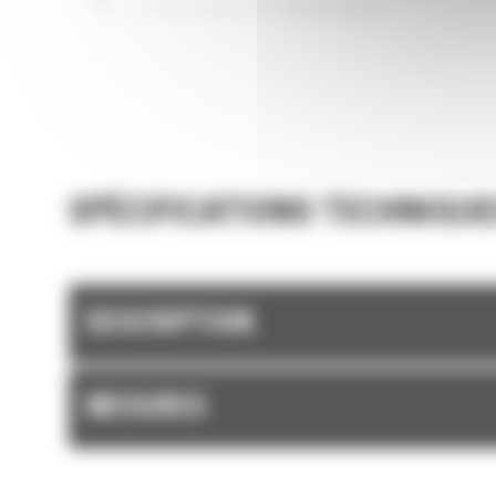
de votre machine.
FIABILITÉ ET LONGÉVITÉ
Chargez plus de matière plus rapidement. La
et les barres latérales du godet permettent 
rétention optimale des matériaux dans le god
chaque charge.
SPÉCIFICATIONS TECHNIQUE
DESCRIPTION
MESURES