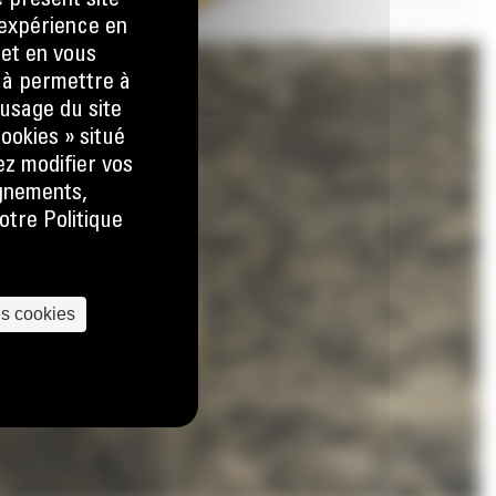
e présent site
e expérience en
 et en vous
) à permettre à
usage du site
ookies » situé
ez modifier vos
ignements,
otre Politique
es cookies