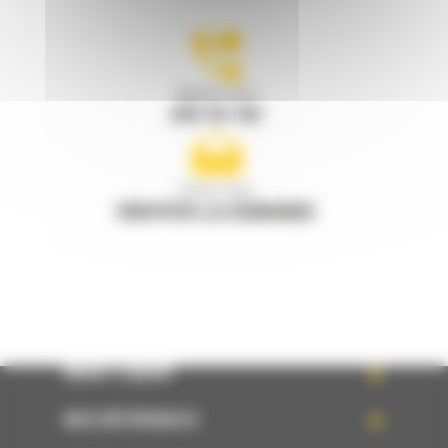
Appelez-nous
078 157 767
Écrivez-nous
ENVOYER LA DEMANDE
WHAT’S NEW?
NOS RÉFÉRENCES