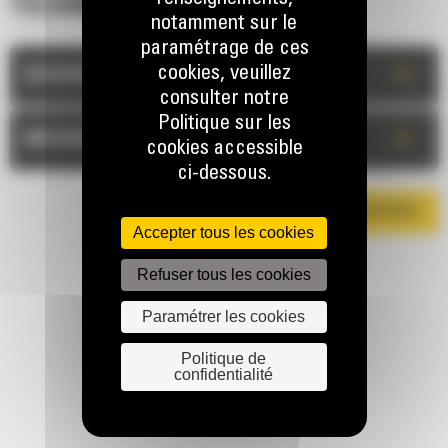
TECHNIQUES
notamment sur le
paramétrage de ces
cookies, veuillez
+
DESCRIPTION
consulter notre
Politique sur les
+
MESURES
cookies accessible
ci-dessous.
TÉLÉCHARGER LA BROCHURE
Accepter tous les cookies
Refuser tous les cookies
Paramétrer les cookies
Politique de
confidentialité
RESTONS EN CONTACT