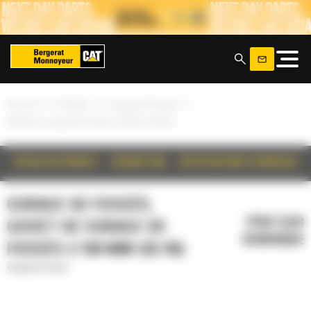
Panneau de gestion des cookies
x
»
»
»
Accueil
Produits
Curage de fossés
Godet de curage de fossés 2 100 mm (83 in)
DÉTAILS DU PRODUIT
DESCRIPTION
SPÉCIFICATIONS TECHNIQUES
CURAGE DE FOSSÉS,
PRIX SUR
GODET DE CURAGE DE
DEMANDE
FOSSÉS 2 100 MM (83 IN)
Curage de fossés