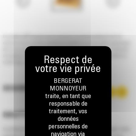
®
Les godets Cat
sont plus qu'un accessoire, ils sont une extension de vos
machines Cat. Ils sont tous parfaitement équilibrés pour nos pelles hydrauliques
afin de vous permettre de tasser les charges sans compromettre le rendement
énergétique ou l'état de la machine. Nous les avons conçus pour accélérer le
remplissage, conserver votre charge et s'adapter à votre tâche.
BERGERAT
DESCRIPTION
MONNOYEUR
traite, en tant que
responsable de
traitement, vos
HAUTES PERFORMANCES
données
personnelles de
La productivité est à son meilleur niveau lorsque vous équipez votre
navigation via