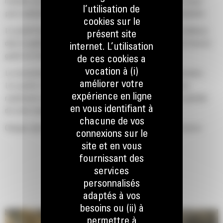
machine Cat d'un godet Cat, que nous avons spécialement conçu
l’utilisation de
pour optimiser la force d'arrachage et la puissance de la machine.
cookies sur le
Le profil d'enveloppe à rayon double améliore le flux des matières
présent site
dans le godet. Le dégagement de talon accru garantit que le fond du
internet. L’utilisation
godet ne frotte pas, ce qui réduit les coûts d'entretien.
de ces cookies a
vocation à (i)
La consommation de carburant est maximale lors de l'excavation.
améliorer votre
Les godets Cat sont conçus pour creuser dans les matériaux
expérience en ligne
rapidement afin d'améliorer l'efficacité de fonctionnement globale
en vous identifiant à
de votre machine.
chacune de vos
Chargez plus de matière plus rapidement. La forme et les barres
connexions sur le
latérales du godet permettent une rétention optimale des matériaux
site et en vous
dans le godet à chaque charge.
fournissant des
services
personnalisés
adaptés à vos
besoins ou (ii) à
permettre à