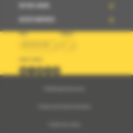
VOTRE CHOIX
ACCÈS RAPIDES
PAYS
LANGUE
BM BELGIUM
fr
SUIVEZ-NOUS
© 2024 Bergerat-Monnoyeur
Politique des Données Personnelles
Politique des cookies