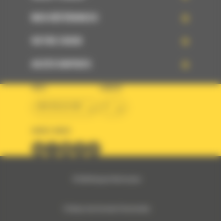
NOS RÉFÉRENCES
VOTRE CHOIX
ACCÈS RAPIDES
PAYS
LANGUE
BM BELGIUM
fr
SUIVEZ-NOUS
© 2024 Bergerat-Monnoyeur
Politique des Données Personnelles