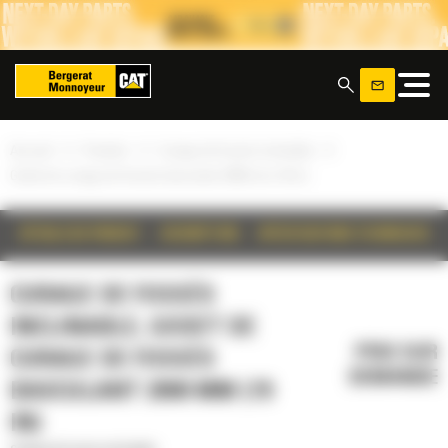
Panneau de gestion des cookies
x
»
»
»
Accueil
Produits
Curage de fossés inclinable
Godet de curage de fossés basculant 2000 mm (79 in)
DÉTAILS DU PRODUIT
DESCRIPTION
SPÉCIFICATIONS TECHNIQUES
CURAGE DE FOSSÉS
INCLINABLE, GODET DE
PRIX SUR
CURAGE DE FOSSÉS
DEMANDE
BASCULANT 2000 MM (79
IN)