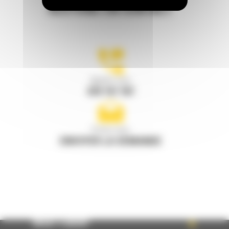
RESTONS EN CONTACT
Appelez-nous
078 157 767
Écrivez-nous
ENVOYER LA DEMANDE
WHAT’S NEW?