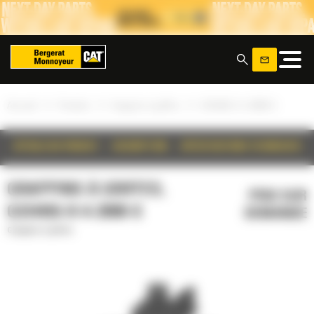
Panneau de gestion des cookies
x
»
»
»
Accueil
Produits
Grappins à griffes
GSH455-H-4-2000-S
DÉTAILS DU PRODUIT
DESCRIPTION
SPÉCIFICATIONS TECHNIQUES
GRAPPINS À GRIFFES,
PRIX SUR
GSH455-H-4-2000-S
DEMANDE
Grappins à griffes