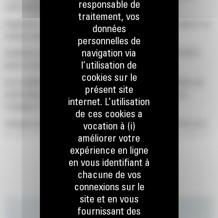
responsable de
cycle plus courts.
traitement, vos
Augmentez la capacité de débit hydraulique jusqu'à 160 % grâce à un
données
nouveau système de rotation.
personnelles de
navigation via
Améliorez votre facteur de remplissage global jusqu'à 140-200 %
l’utilisation de
grâce à la courbure des dents optimisée.
cookies sur le
Les machines Cat sont pré-programmées avec des paramètres de
présent site
performance optimaux pour votre grappin afin d'optimiser le
internet. L’utilisation
couplage et l'efficacité de la machine et du grappin.
de ces cookies a
Atteignez de nouveaux sommets et augmentez votre contrôle de la
vocation à (i)
tourelle. La faible hauteur des grappins GSH étend vos capacités et
améliorer votre
les rend parfaitement adaptés à des applications intérieures.
expérience en ligne
en vous identifiant à
chacune de vos
connexions sur le
site et en vous
fournissant des