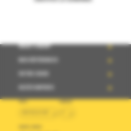
WHAT’S NEW?
NOS RÉFÉRENCES
VOTRE CHOIX
ACCÈS RAPIDES
PAYS
LANGUE
BM BELGIUM
fr
SUIVEZ-NOUS