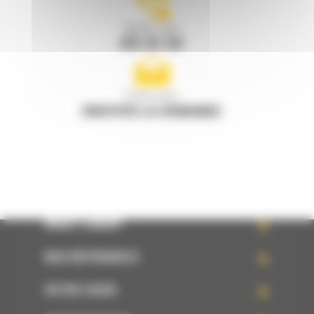
Appelez-nous
078 157 767
Écrivez-nous
ENVOYER LA DEMANDE
WHAT’S NEW?
NOS RÉFÉRENCES
VOTRE CHOIX