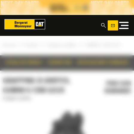
Panneau de gestion des cookies
x
»
»
»
Accueil
Produits
Grappins à griffes
GSM50-5-1250-S/C/O
DÉTAILS DU PRODUIT
DESCRIPTION
SPÉCIFICATIONS TECHNIQUES
GRAPPINS À GRIFFES,
PRIX SUR
GSM50-5-1250-S/C/O
DEMANDE
Grappins à griffes