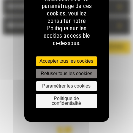
+
paramétrage de ces
DESCRIPTION
cookies, veuillez
consulter notre
+
MESURES
Politique sur les
cookies accessible
ci-dessous.
TÉLÉCHARGER LA BROCHURE
Accepter tous les cookies
Refuser tous les cookies
Paramétrer les cookies
Politique de
confidentialité
RESTONS EN CONTACT