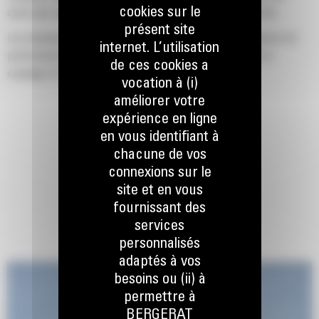
cookies sur le
cycle plus rapides et des facteurs de remplissage plus élevés.
présent site
Les machines Cat sont pré-programmées avec des paramètres de
internet. L’utilisation
performance optimaux pour votre grappin afin d'optimiser le
de ces cookies a
couplage et l'efficacité de la machine et du grappin.
vocation à (i)
améliorer votre
expérience en ligne
en vous identifiant à
chacune de vos
connexions sur le
site et en vous
fournissant des
services
personnalisés
adaptés à vos
besoins ou (ii) à
permettre à
BERGERAT