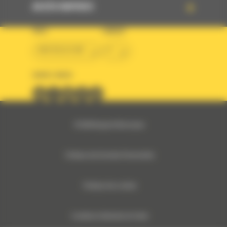
ACCÈS RAPIDES
PAYS
LANGUE
BM BELGIUM
fr
SUIVEZ-NOUS
© 2024 Bergerat-Monnoyeur
Politique des Données Personnelles
Politique des cookies
Conditions Générales de Vente