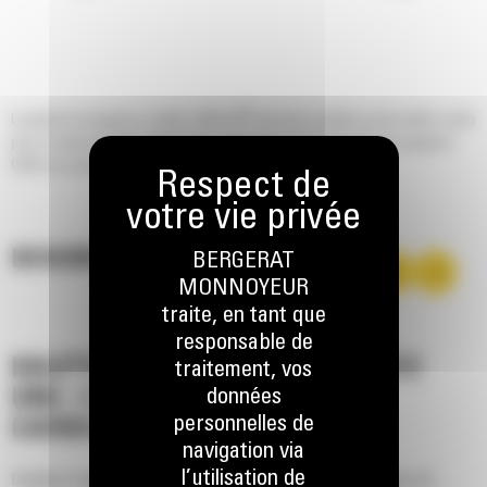
®
La gamme de grappins à griffes GSM Cat
inclut des modèles et des tailles variés
pour un large éventail d'applications. Avec leur grande capacité, les grappins
GSM vous permettent de déplacer plus tout en dépensant moins.
DESCRIPTION
BERGERAT
MONNOYEUR
traite, en tant que
responsable de
HAUTES PERFORMANCES AVEC
traitement, vos
données
UNE CONSOMMATION DE
personnelles de
CARBURANT RÉDUITE
navigation via
l’utilisation de
Déplacez davantage de tonnes par heure grâce à des temps de