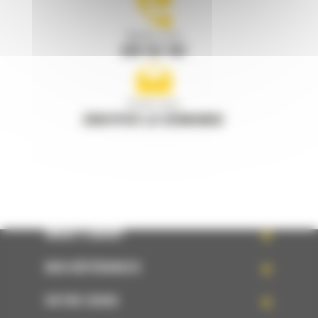
Appelez-nous
078 157 767
Écrivez-nous
ENVOYER LA DEMANDE
WHAT’S NEW?
NOS RÉFÉRENCES
VOTRE CHOIX