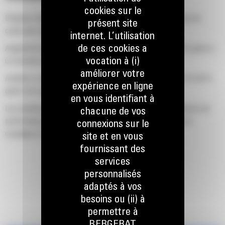
cookies sur le
Déplacez davantage de tonnes par heure grâce à des temps de
présent site
cycle plus rapides.
internet. L’utilisation
de ces cookies a
Augmente la capacité de débit hydraulique de jusqu'à 160 % grâce à
vocation à (i)
un nouveau système de rotation.
améliorer votre
Améliore votre facteur de remplissage global de jusqu'à 140-200 %
expérience en ligne
grâce à la courbure des dents optimisée.
en vous identifiant à
Les machines Cat sont pré-programmées avec des paramètres de
chacune de vos
performance optimaux pour votre grappin afin d'optimiser le
connexions sur le
couplage et l'efficacité de la machine et du grappin.
site et en vous
fournissant des
services
personnalisés
adaptés à vos
besoins ou (ii) à
permettre à