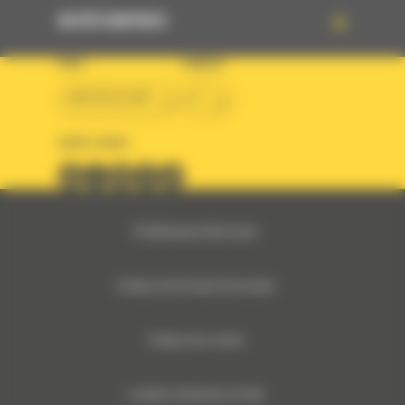
ACCÈS RAPIDES
PAYS
LANGUE
BM BELGIUM
fr
SUIVEZ-NOUS
© 2024 Bergerat-Monnoyeur
Politique des Données Personnelles
Politique des cookies
Conditions Générales de Vente