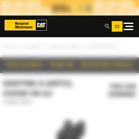
Panneau de gestion des cookies
x
»
»
»
Accueil
Produits
Grappins à griffes
GSV520-750-S/C
DÉTAILS DU PRODUIT
DESCRIPTION
SPÉCIFICATIONS TECHNIQUES
GRAPPINS À GRIFFES,
PRIX SUR
GSV520-750-S/C
DEMANDE
Grappins à griffes