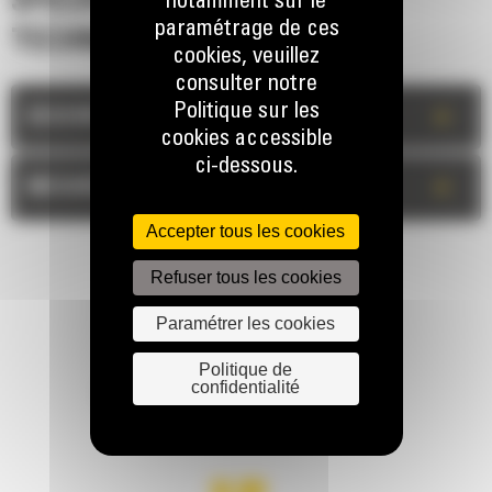
SPÉCIFICATIONS
notamment sur le
paramétrage de ces
TECHNIQUES
cookies, veuillez
consulter notre
Politique sur les
+
DESCRIPTION
cookies accessible
ci-dessous.
+
MESURES
Accepter tous les cookies
Refuser tous les cookies
Paramétrer les cookies
Politique de
confidentialité
RESTONS EN CONTACT