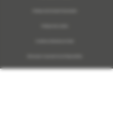
Politique des Données Personnelles
Rotateur inclinable TRS14 : 605-4755
Politique des cookies
Rotateur inclinable TRS14 : 605-4756
Conditions Générales de Vente
Rotateur inclinable TRS14 : 605-4769
Monnoyeur Corporate Social Responsibility
Rotateur inclinable TRS14 : 605-4770
Rotateur inclinable TRS14 : 605-4751