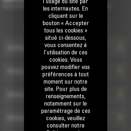
l’usage du site par
Brève description des équipements pour compléter votre machine
les internautes. En
cliquant sur le
bouton « Accepter
ROTATEURS INCLINABLES
tous les cookies »
situé ci-dessous,
vous consentez à
Rotateur inclinable TRS10 : 516-6765
l’utilisation de ces
cookies. Vous
pouvez modifier vos
Rotateur inclinable TRS14 : 516-6769
préférences à tout
moment sur notre
site. Pour plus de
Rotateur inclinable TRS10 : 544-1342
renseignements,
notamment sur le
paramétrage de ces
Rotateur inclinable TRS10 : 555-1563
cookies, veuillez
consulter notre