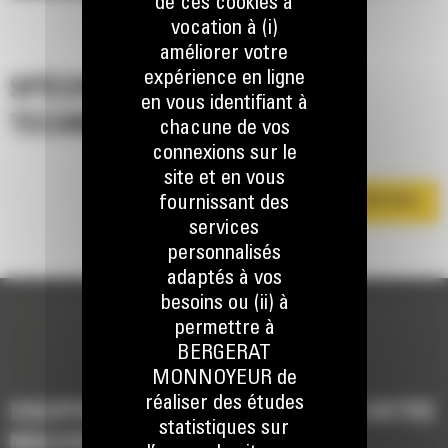
de ces cookies a
vocation à (i)
améliorer votre
expérience en ligne
SPÉCIFICATIONS
en vous identifiant à
TECHNIQUES
chacune de vos
connexions sur le
site et en vous
fournissant des
TÉLÉCHARGER LA BROCHURE
services
personnalisés
adaptés à vos
besoins ou (ii) à
permettre à
BERGERAT
MONNOYEUR de
réaliser des études
EQUIPEMENTS POUR COMPLÉTER VOTRE
statistiques sur
MACHINE