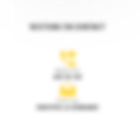
Rotateur inclinable TRS14 : 567-0391
RESTONS EN CONTACT
Rotateur inclinable TRS10 : 605-4738
Appelez-nous
Rotateur inclinable TRS10 : 605-4740
078 157 767
Rotateur inclinable TRS10 : 605-4744
Écrivez-nous
ENVOYER LA DEMANDE
Rotateur inclinable TRS10 : 605-4746