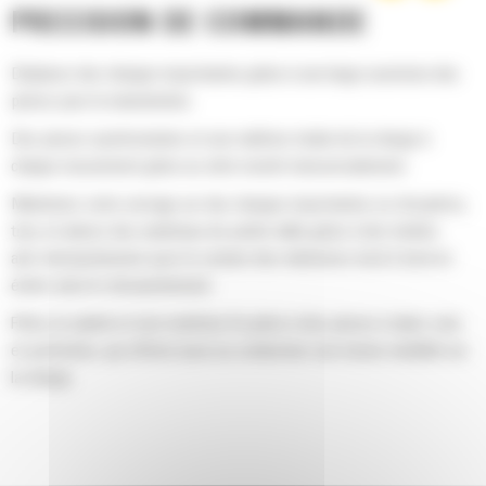
PRÉCISION DE COMMANDE
Déplacez des charges importantes grâce à une large ouverture des
pinces pour la manutention.
Des pinces synchronisées et une maîtrise totale de la charge à
chaque mouvement grâce au vérin monté transversalement.
Maintenez votre serrage sur des charges importantes ou récupérez,
triez et placez des matériaux de petite taille grâce à des butées
anti-chevauchement pour le contact des mâchoires bord à bord et
évitez ainsi le chevauchement.
Filtrez la saleté et tout matériau fin grâce à des pinces à claire-voie
et perforées, qui offrent aussi au conducteur une bonne visibilité sur
la charge.
Le tri des matériaux est rapide, ce qui facilite le tri sur site et
permet d'économiser sur les frais de décharge.
Le mouvement des pinces est fluide et contrôlé par l'amortissement