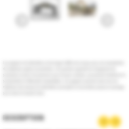
Les grappins de démolition et de triage Cat® sont conçus pour une manutention
de matériaux rapide et productive. Une grande capacité de chargement de
production et de tri de précision pour de gros volumes, qui permet d'améliorer la
productivité et l'efficacité d'exploitation. Les grappins peuvent saisir tous les
matériaux des travaux de démolition principale et secondaire jusqu'au recyclage
pour mener le travail à bien.
DESCRIPTION