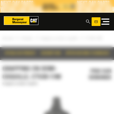
Panneau de gestion des cookies
x
»
»
»
Accueil
Produits
Grappins en demi-coquille
CTV20-1700
DÉTAILS DU PRODUIT
DESCRIPTION
SPÉCIFICATIONS TECHNIQUES
GRAPPINS EN DEMI-
PRIX SUR
COQUILLE, CTV20-1700
DEMANDE
Grappins en demi-coquille