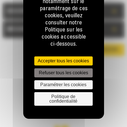
notamment sur le
paramétrage de ces
+
DESCRIPTION
cookies, veuillez
consulter notre
+
MESURES
Politique sur les
cookies accessible
ci-dessous.
TÉLÉCHARGER LA BROCHURE
Accepter tous les cookies
Refuser tous les cookies
Paramétrer les cookies
Politique de
confidentialité
RESTONS EN CONTACT