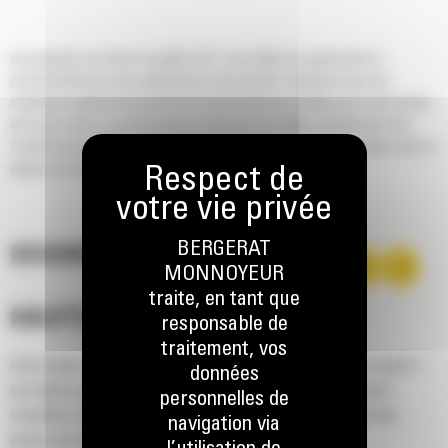
Les grappins en demi-coquille Cat® vous aident à augmenter la
productivité pour les applications de transfert. Déplacez plus de
matériaux grâce à l'ouverture et à la fermeture rapides pour des temps
de cycle courts. La construction robuste et la faible maintenance de
l'outil lui permettent de fonctionner plus longtemps, vous aidant ainsi à
gagner du temps et de l'argent.
BERGERAT
DESCRIPTION
MONNOYEUR
traite, en tant que
HAUTES PERFORMANCES
responsable de
traitement, vos
Avec jusqu'à 10 % de capacité de remplissage en plus par rapport
données
aux autres grappins en demi-coquille disponibles, vous pouvez
personnelles de
transférer de larges volumes de matériaux en vrac tels que des
navigation via
grains, du charbon, du sable et du gravier.