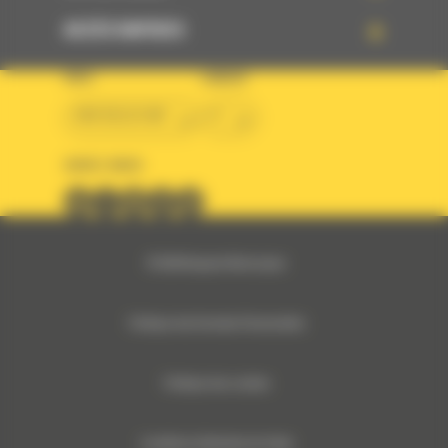
ACCÈS RAPIDES
PAYS
LANGUE
BM BELGIUM
fr
SUIVEZ-NOUS
© 2024 Bergerat-Monnoyeur
Politique des Données Personnelles
Politique des cookies
Conditions Générales de Vente