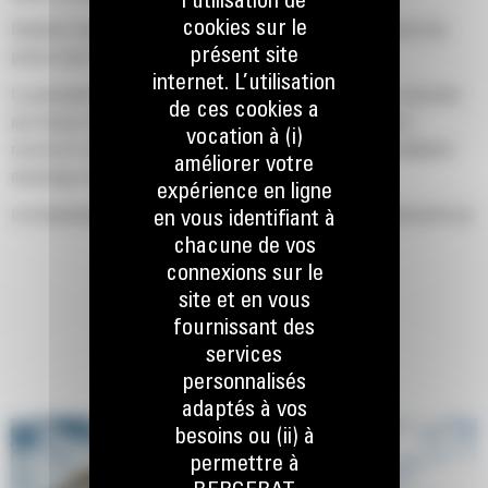
l’utilisation de
cookies sur le
Déplacez des charges importantes grâce à la large ouverture des
présent site
pinces pour la manutention en vrac.
internet. L’utilisation
La puissante force de fermeture des coquilles de grappin, associée
de ces cookies a
aux temps d'ouverture et de fermeture rapides, vous aide à
vocation à (i)
raccourcir vos temps de cycle et à rester à la tâche pour déplacer
améliorer votre
davantage de tonnes par heure.
expérience en ligne
Le localisateur d'équipement PL161 Cat est un appareil Bluetooth qui
en vous identifiant à
vous permet de trouver votre accessoire rapidement et simplement.
chacune de vos
Le lecteur Bluetooth embarqué de la machine et l'application Cat sur
connexions sur le
votre téléphone permettent de détecter automatiquement
site et en vous
l'emplacement de l'appareil.
fournissant des
services
Obtenez des charges cibles précises et augmentez l'efficacité de
personnalisés
chargement grâce à la pesée mobile et aux estimations en temps
adaptés à vos
réel de votre charge utile sans avoir à pivoter.
besoins ou (ii) à
Les machines Cat sont préprogrammées avec des paramètres de
permettre à
performance optimaux pour votre grappin afin d'optimiser le