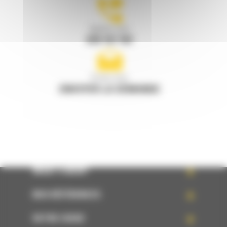
Appelez-nous
078 157 767
Écrivez-nous
ENVOYER LA DEMANDE
WHAT’S NEW?
NOS RÉFÉRENCES
VOTRE CHOIX