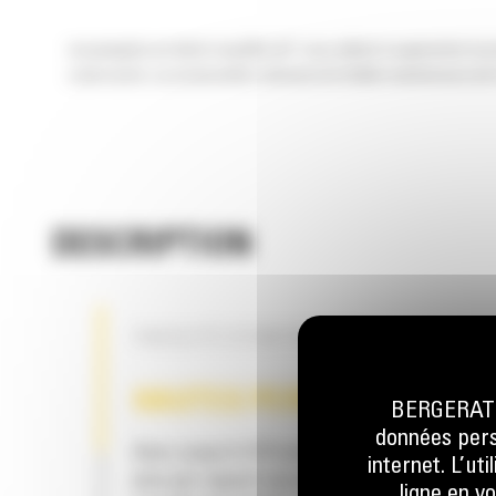
Les grappins en demi-coquille Cat® vous aident à augmenter la pr
cycle courts. La construction robuste et la faible maintenance de 
DESCRIPTION
FACILITÉ D'ENTRETIEN
HAUTES PERFORMANCES
BERGERAT M
données perso
Avec jusqu'à 10 % de capacité de remplissa
internet. L’ut
plus par rapport aux autres grappins en demi
ligne en v