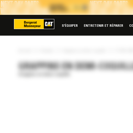
Panneau de gestion des cookies
S'ÉQUIPER
ENTRETENIR ET RÉPARER
C
»
»
»
Accueil
Produits
Grappins en demi-coquille
CTV30-190
GRAPPINS EN DEMI-COQUILLE
Grappins en demi-coquille