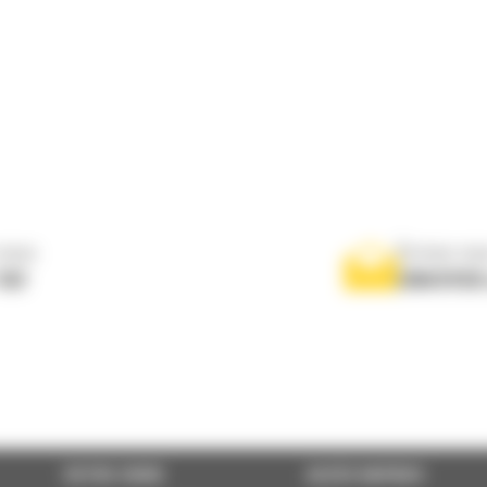
nous
Écrivez-no
767
ENVOYER
VOTRE CHOIX
ACCÈS RAPIDES