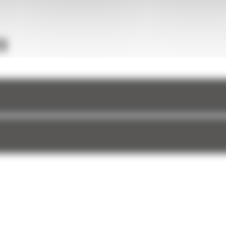
mentez
mobile
arge
S
c des
otre
cacité