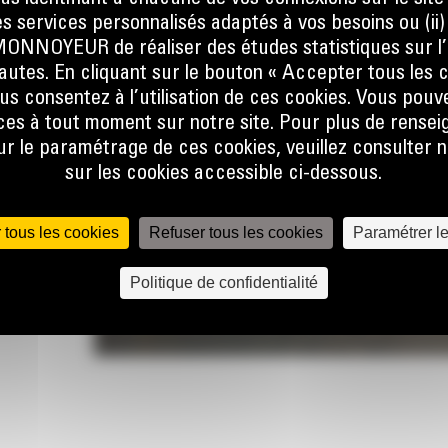
 de
s services personnalisés adaptés à vos besoins ou (ii
e des
NOYEUR de réaliser des études statistiques sur l’
nautes. En cliquant sur le bouton « Accepter tous les c
 large
us consentez à l’utilisation de ces cookies. Vous pouv
 vrac.
es à tout moment sur notre site. Pour plus de rense
 le paramétrage de ces cookies, veuillez consulter n
s de
sur les cookies accessible ci-dessous.
de
os temps
 tous les cookies
Refuser tous les cookies
Paramétrer l
Politique de confidentialité
n
r votre
teur
cation
ter
l.