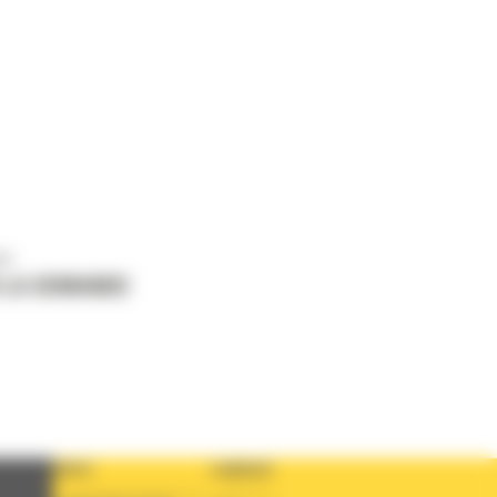
us
 LA DEMANDE
PAYS
LANGUE