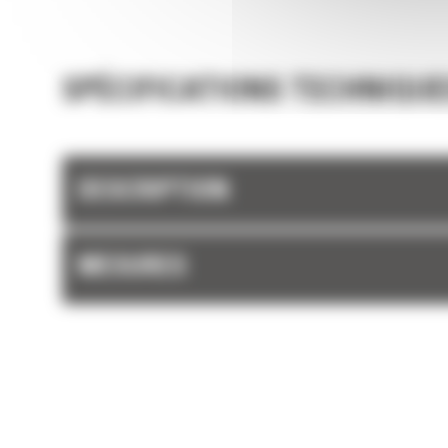
Obtenez des charges cibles précises et aug
l'efficacité de chargement grâce à la pesée 
et aux estimations en temps réel de votre ch
utile sans avoir à pivoter.
SPÉCIFICATIONS TECHNIQUE
Les machines Cat sont préprogrammées ave
paramètres de performance optimaux pour v
grappin afin d'optimiser le couplage et l'effi
DESCRIPTION
de la machine et du grappin.
MESURES