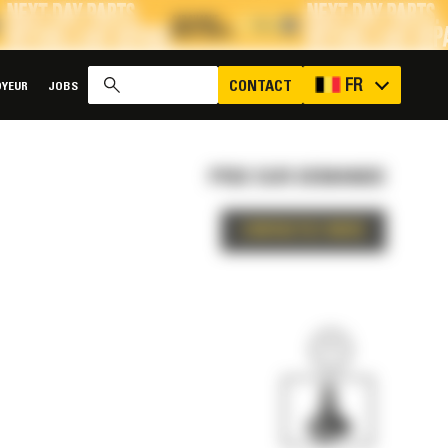
x
FR
CONTACT
YEUR
JOBS
PRIX SUR DEMANDE
CONTACTEZ-NOUS