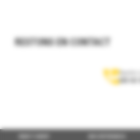
RESTONS EN CONTACT
Appelez-
078 157 
WHAT’S NEW?
NOS RÉFÉRENCES