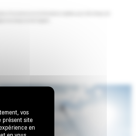
âce à l'ouverture et à la fermeture rapides pour des temps de
gner du temps et de l'argent.
tement, vos
e présent site
e expérience en
 et en vous