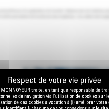
oductivité pour les applications de transfert. Déplacez plus de matériaux gr
l'outil lui permettent de fonctionner plus longtemps, vous aidant ainsi à ga
ONNOYEUR traite, en tant que responsable de trai
nnelles de navigation via l’utilisation de cookies sur l
ge en
ilisation de ces cookies a vocation à (i) améliorer votr
-
ous identifiant à chacune de vos connexions sur le site