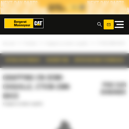
Panneau de gestion des cookies
x
»
»
»
Accueil
Produits
Grappins en demi-coquille
CTV30-2300-BOCE
DÉTAILS DU PRODUIT
DESCRIPTION
SPÉCIFICATIONS TECHNIQUES
GRAPPINS EN DEMI-
PRIX SUR
COQUILLE, CTV30-2300-
DEMANDE
BOCE
Grappins en demi-coquille