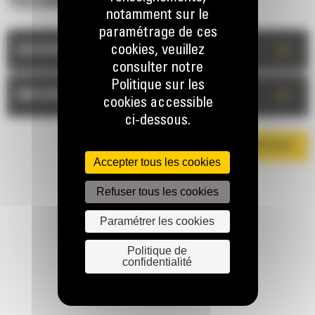
TECHNIQUES
notamment sur le
paramétrage de ces
+
cookies, veuillez
DESCRIPTION
consulter notre
Politique sur les
+
MESURES
cookies accessible
ci-dessous.
TÉLÉCHARGER LA BROCHURE
Accepter tous les cookies
Refuser tous les cookies
Paramétrer les cookies
Politique de
confidentialité
RESTONS EN CONTACT