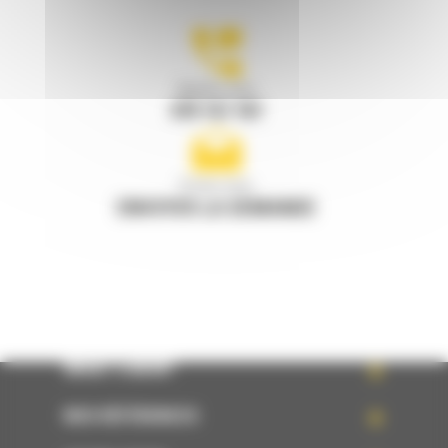
Appelez-nous
078 157 767
Écrivez-nous
ENVOYER LA DEMANDE
WHAT’S NEW?
NOS RÉFÉRENCES