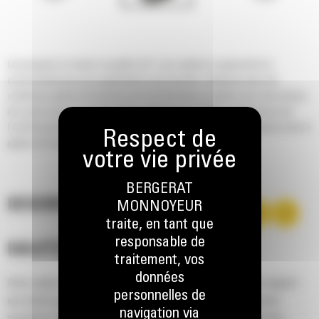
Les grappins en demi-coquille Cat® vous aident à augmenter la
productivité pour les applications de transfert. Déplacez plus de
matériaux grâce à l'ouverture et à la fermeture rapides pour des temps
de cycle courts. La construction robuste et la faible maintenance de
l'outil lui permettent de fonctionner plus longtemps, vous aidant ainsi à
gagner du temps et de l'argent.
BERGERAT
DESCRIPTION
MONNOYEUR
traite, en tant que
responsable de
HAUTES PERFORMANCES
traitement, vos
données
Avec jusqu'à 10 % de capacité de remplissage en plus par rapport
personnelles de
aux autres grappins en demi-coquille disponibles, vous pouvez
navigation via