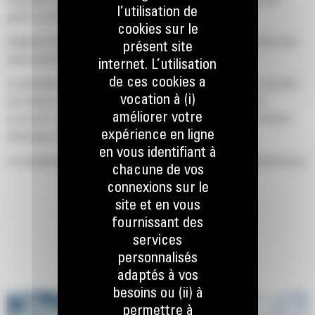
transférer de larges volumes de matériaux en vrac tels que des
l’utilisation de
grains, du charbon, du sable et du gravier.
cookies sur le
Déplacez des charges importantes grâce à une large ouverture des
présent site
pinces pour la manutention.
internet. L’utilisation
de ces cookies a
La puissante force de fermeture des coquilles de grappin, associée
vocation à (i)
aux temps d'ouverture et de fermeture rapides, vous aide à
améliorer votre
raccourcir vos temps de cycle et à rester à la tâche pour déplacer
expérience en ligne
davantage de tonnes par heure.
en vous identifiant à
Le localisateur d'équipement PL161 Cat est un appareil Bluetooth qui
chacune de vos
vous permet de trouver votre accessoire rapidement et simplement.
connexions sur le
Le lecteur Bluetooth embarqué de la machine et l'application Cat sur
site et en vous
votre téléphone permettent de détecter automatiquement
fournissant des
l'emplacement de l'appareil.
services
Obtenez des charges cibles précises et augmentez l'efficacité de
personnalisés
chargement grâce à la pesée mobile et aux estimations en temps
adaptés à vos
réel de votre charge utile sans avoir à pivoter.
besoins ou (ii) à
permettre à