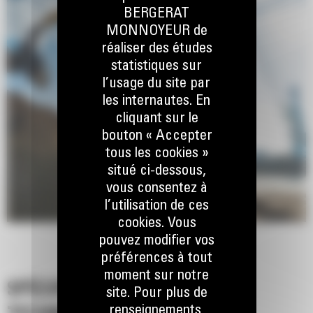
Les machines Cat sont préprogrammées avec des paramètres de
BERGERAT
performance optimaux pour votre grappin afin d'optimiser le
MONNOYEUR de
couplage et l'efficacité de la machine et du grappin.
réaliser des études
statistiques sur
l’usage du site par
les internautes. En
cliquant sur le
bouton « Accepter
tous les cookies »
situé ci-dessous,
vous consentez à
l’utilisation de ces
cookies. Vous
pouvez modifier vos
préférences à tout
moment sur notre
SPÉCIFICATIONS
site. Pour plus de
renseignements,