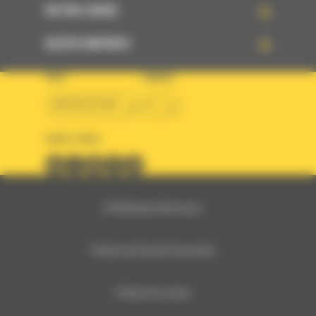
VOTRE CHOIX
ACCÈS RAPIDES
PAYS
LANGUE
BM BELGIUM
fr
SUIVEZ-NOUS
© 2024 Bergerat-Monnoyeur
Politique des Données Personnelles
Politique des cookies