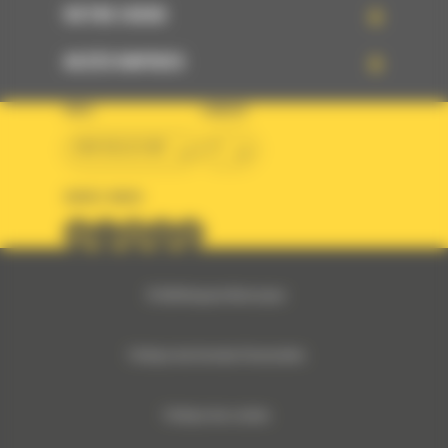
VOTRE CHOIX
ACCÈS RAPIDES
PAYS
LANGUE
BM BELGIUM
fr
SUIVEZ-NOUS
© 2024 Bergerat-Monnoyeur
Politique des Données Personnelles
Politique des cookies