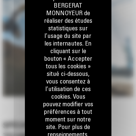
Les machines Cat sont préprogrammées avec des paramètres de
BERGERAT
performance optimaux pour votre grappin afin d'optimiser le
MONNOYEUR de
couplage et l'efficacité de la machine et du grappin.
réaliser des études
statistiques sur
l’usage du site par
les internautes. En
cliquant sur le
bouton « Accepter
tous les cookies »
situé ci-dessous,
vous consentez à
l’utilisation de ces
cookies. Vous
pouvez modifier vos
préférences à tout
moment sur notre
SPÉCIFICATIONS
site. Pour plus de
renseignements,