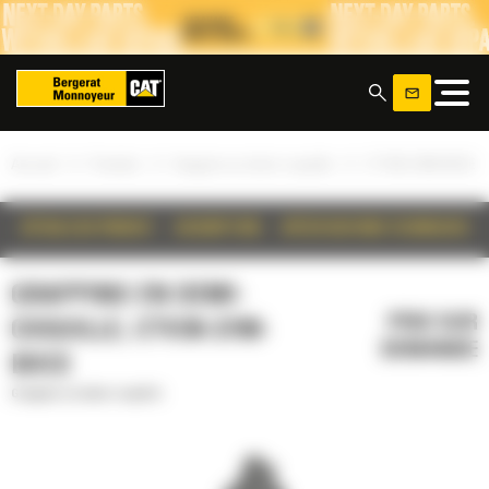
Panneau de gestion des cookies
x
»
»
»
Accueil
Produits
Grappins en demi-coquille
CTV30-2700-BOCE
DÉTAILS DU PRODUIT
DESCRIPTION
SPÉCIFICATIONS TECHNIQUES
GRAPPINS EN DEMI-
PRIX SUR
COQUILLE, CTV30-2700-
DEMANDE
BOCE
Grappins en demi-coquille