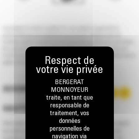
Les grappins en demi-coquille Cat® vous aident à augmenter la
productivité pour les applications de transfert. Déplacez plus de
matériaux grâce à l'ouverture et à la fermeture rapides pour des temps
de cycle courts. La construction robuste et la faible maintenance de
l'outil lui permettent de fonctionner plus longtemps, vous aidant ainsi à
gagner du temps et de l'argent.
BERGERAT
DESCRIPTION
MONNOYEUR
traite, en tant que
responsable de
HAUTES PERFORMANCES
traitement, vos
données
Avec jusqu'à 10 % de capacité de remplissage en plus par rapport
personnelles de
aux autres grappins en demi-coquille disponibles, vous pouvez
navigation via