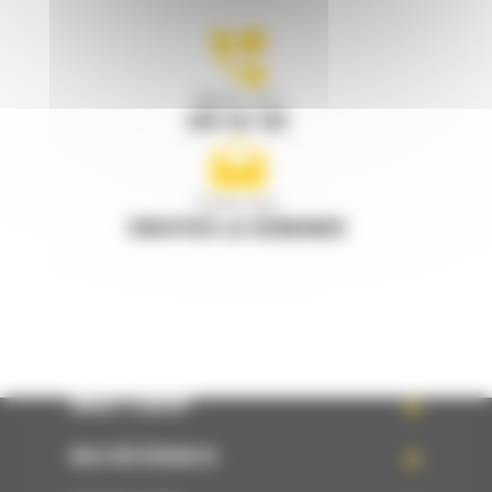
Appelez-nous
078 157 767
Écrivez-nous
ENVOYER LA DEMANDE
WHAT’S NEW?
NOS RÉFÉRENCES