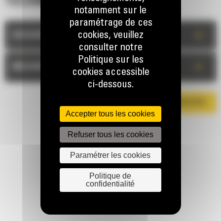
TECHNIQUES
notamment sur le
paramétrage de ces
+
cookies, veuillez
DESCRIPTION
consulter notre
Politique sur les
+
MESURES
cookies accessible
ci-dessous.
TÉLÉCHARGER LA BROCHURE
Accepter tous les cookies
Refuser tous les cookies
Paramétrer les cookies
Politique de
confidentialité
RESTONS EN CONTACT