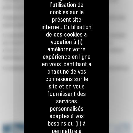
transférer de larges volumes de matériaux en vrac tels que des
l’utilisation de
grains, du charbon, du sable et du gravier.
cookies sur le
Déplacez des charges importantes grâce à une large ouverture des
présent site
pinces pour la manutention.
internet. L’utilisation
de ces cookies a
La puissante force de fermeture des coquilles de grappin, associée
vocation à (i)
aux temps d'ouverture et de fermeture rapides, vous aide à
améliorer votre
raccourcir vos temps de cycle et à rester à la tâche pour déplacer
expérience en ligne
davantage de tonnes par heure.
en vous identifiant à
Le localisateur d'équipement PL161 Cat est un appareil Bluetooth qui
chacune de vos
vous permet de trouver votre accessoire rapidement et simplement.
connexions sur le
Le lecteur Bluetooth embarqué de la machine et l'application Cat sur
site et en vous
votre téléphone permettent de détecter automatiquement
fournissant des
l'emplacement de l'appareil.
services
Obtenez des charges cibles précises et augmentez l'efficacité de
personnalisés
chargement grâce à la pesée mobile et aux estimations en temps
adaptés à vos
réel de votre charge utile sans avoir à pivoter.
besoins ou (ii) à
permettre à